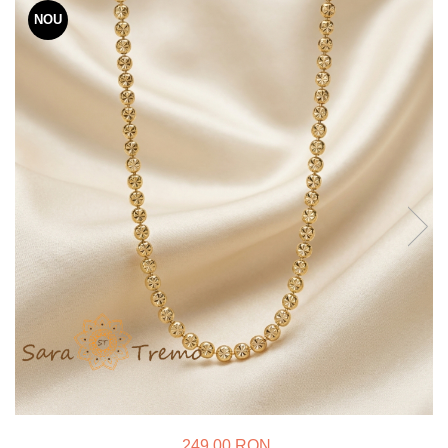
Verighete
NOU
Bijuterii pentru barbati
Inele
Lanturi
Bratari
Talismane
Verighete
Bijuterii din argint placate cu aur
24K
249,00 RON