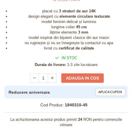
placat cu
3 straturi de aur 14K
design elegant cu
elemente circulare texturate
model feminin delicat și luminos
lungime colier
45 cm
lățime elemente
3 mm
model inspirat din bijuterii clasice din aur masiv
nu ruginește și nu se înnegrește la contactul cu apa
livrat cu
certificat de calitate
IN STOC
Durata de livrare:
1-3 zile lucratoare
ADAUGA IN COS
Reducere aniversara
APLICA CUPON
Cod Produs:
1840310-45
La achizitionarea acestui produs primiti
24
RON pentru comenzile
viitoare