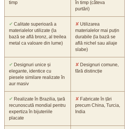
timp
în timp (câteva
purtări)
✔
Calitate superioară a
✘
Utilizarea
materialelor utilizate (la
materialelor mai puțin
bază se află bronz, al treilea
durabile (la bază se
metal ca valoare din lume)
află nichel sau aliaje
slabe)
✔
Designuri unice și
✘
Designuri comune,
elegante, identice cu
fără distincție
piesele similare realizate în
aur masiv
✔
Realizate în Brazilia, țară
✘
Fabricate în țări
recunoscută mondial pentru
precum China, Turcia,
expertiza în bijuteriile
India
placate