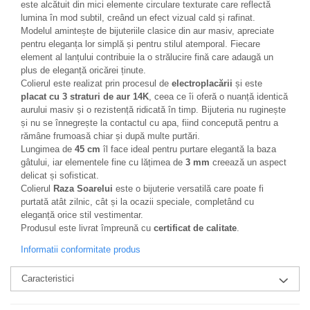
este alcătuit din mici elemente circulare texturate care reflectă
lumina în mod subtil, creând un efect vizual cald și rafinat.
Modelul amintește de bijuteriile clasice din aur masiv, apreciate
pentru eleganța lor simplă și pentru stilul atemporal. Fiecare
element al lanțului contribuie la o strălucire fină care adaugă un
plus de eleganță oricărei ținute.
Colierul este realizat prin procesul de
electroplacării
și este
placat cu 3 straturi de aur 14K
, ceea ce îi oferă o nuanță identică
aurului masiv și o rezistență ridicată în timp. Bijuteria nu ruginește
și nu se înnegrește la contactul cu apa, fiind concepută pentru a
rămâne frumoasă chiar și după multe purtări.
Lungimea de
45 cm
îl face ideal pentru purtare elegantă la baza
gâtului, iar elementele fine cu lățimea de
3 mm
creează un aspect
delicat și sofisticat.
Colierul
Raza Soarelui
este o bijuterie versatilă care poate fi
purtată atât zilnic, cât și la ocazii speciale, completând cu
eleganță orice stil vestimentar.
Produsul este livrat împreună cu
certificat de calitate
.
Informatii conformitate produs
Caracteristici