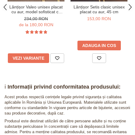
Lănțișor Valeo unisex placat
Lănțișor Setis clasic unisex
cu aur, model sofisticat cu
placat cu aur, 45 cm
plăcuțe intercalate, 50/55/60
234,00 RON
153,00 RON
cm
de la 180,00 RON
ADAUGA IN COS
VEZI VARIANTE
ℹ️
Informații privind conformitatea produsului:
Acest produs respectă cerințele legale privind siguranța și calitatea
aplicabile în România și Uniunea Europeană. Materialele utilizate sunt
conforme cu standardele în vigoare pentru articole de bijuterie, accesorii
sau produse decorative, după caz.
Produsul este destinat utilizării de către persoane adulte și nu conține
substanțe periculoase în concentrații care să depășească limitele
admise. Pentru a menține calitatea produsului, se recomandă evitarea