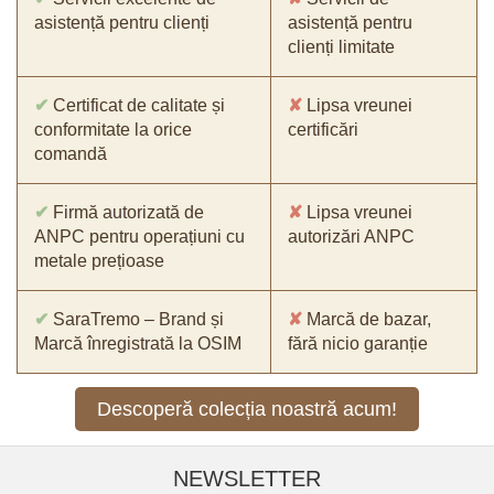
asistență pentru clienți
asistență pentru
clienți limitate
✔
Certificat de calitate și
✘
Lipsa vreunei
conformitate la orice
certificări
comandă
✔
Firmă autorizată de
✘
Lipsa vreunei
ANPC pentru operațiuni cu
autorizări ANPC
metale prețioase
✔
SaraTremo – Brand și
✘
Marcă de bazar,
Marcă înregistrată la OSIM
fără nicio garanție
Descoperă colecția noastră acum!
NEWSLETTER