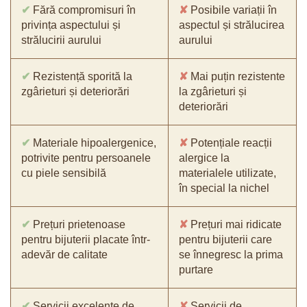
✔
Fără compromisuri în
✘
Posibile variații în
privința aspectului și
aspectul și strălucirea
strălucirii aurului
aurului
✔
Rezistență sporită la
✘
Mai puțin rezistente
zgârieturi și deteriorări
la zgârieturi și
deteriorări
✔
Materiale hipoalergenice,
✘
Potențiale reacții
potrivite pentru persoanele
alergice la
cu piele sensibilă
materialele utilizate,
în special la nichel
✔
Prețuri prietenoase
✘
Prețuri mai ridicate
pentru bijuterii placate într-
pentru bijuterii care
adevăr de calitate
se înnegresc la prima
purtare
✔
Servicii excelente de
✘
Servicii de