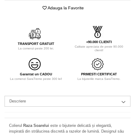
Adauga la Favorite
+90.000 CLIENTI
TRANSPORT GRATUIT
Calitate apreciata de peste 90.000
La comenzi peste 200 lei.
clienti!
Garantat un CADOU
PRIMESTI CERTIFICAT
La comenzi SaraTremo peste 300 lei!
La bijuteriile marca SaraTremo.
Descriere
Colierul
Raza Soarelui
este o bijuterie delicată și elegantă,
inspirată din strălucirea discretă a razelor de lumină. Designul său