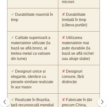
microni
✔
Durabilitate maximă în
✘
Durabilitate
timp
limitată în timp
(câteva purtări)
✔
Calitate superioară a
✘
Utilizarea
materialelor utilizate (la
materialelor mai
bază se află bronz, al
puțin durabile (la
treilea metal ca valoare
bază se află nichel
din lume)
sau aliaje slabe)
✔
Designuri unice și
✘
Designuri
elegante, identice cu
comune, fără
piesele similare realizate
distincție
în aur masiv
✔
Realizate în Brazilia,
✘
Fabricate în țări
țară recunoscută mondial
precum China,