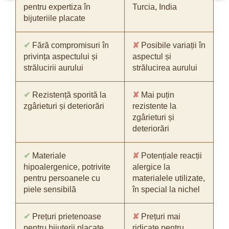
pentru expertiza în
Turcia, India
bijuteriile placate
✔
Fără compromisuri în
✘
Posibile variații în
privința aspectului și
aspectul și
strălucirii aurului
strălucirea aurului
✔
Rezistență sporită la
✘
Mai puțin
zgârieturi și deteriorări
rezistente la
zgârieturi și
deteriorări
✔
Materiale
✘
Potențiale reacții
hipoalergenice, potrivite
alergice la
pentru persoanele cu
materialele utilizate,
piele sensibilă
în special la nichel
✔
Prețuri prietenoase
✘
Prețuri mai
pentru bijuterii placate
ridicate pentru