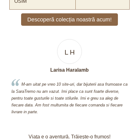
OSIM
Descoperă colecția noastră acum!
L H
Larisa Haralamb
M-am uitat pe vreo 10 site-uri, dar bijuterii asa frumoase ca
Can
la SaraTremo nu am vazut. Imi place ca sunt foarte diverse,
600 si c
pentru toate gusturile si toate stilurile. Imi e greu sa aleg de
Aveti bi
fiecare data. Am fost multumita de fiecare comanda si fiecare
mi-ati o
livrare in parte.
pretuiti c
Viața e o aventură. Trăiește-o frumos!