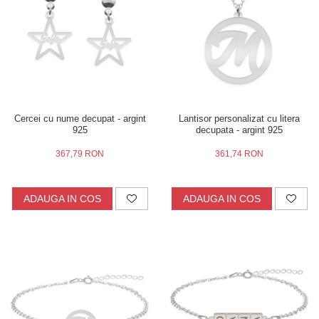
Inele
Lanturi
Bratari
Talismane
Verighete
Bijuterii din argint placate cu aur 24K
Cercei cu nume decupat - argint
Lantisor personalizat cu litera
925
decupata - argint 925
367,79 RON
361,74 RON
ADAUGA IN COS
ADAUGA IN COS