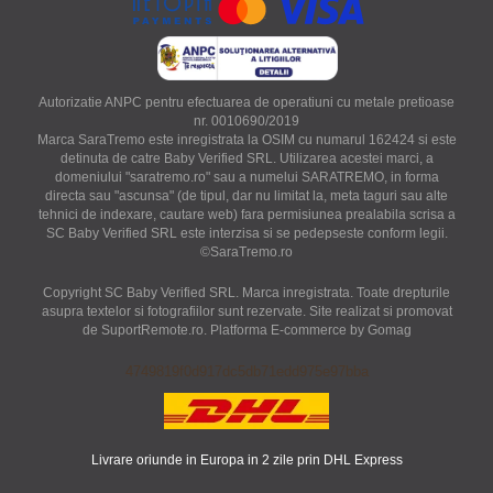
Autorizatie ANPC pentru efectuarea de operatiuni cu metale pretioase
nr. 0010690/2019
Marca SaraTremo este inregistrata la OSIM cu numarul 162424 si este
detinuta de catre Baby Verified SRL. Utilizarea acestei marci, a
domeniului "saratremo.ro" sau a numelui SARATREMO, in forma
directa sau "ascunsa" (de tipul, dar nu limitat la, meta taguri sau alte
tehnici de indexare, cautare web) fara permisiunea prealabila scrisa a
SC Baby Verified SRL este interzisa si se pedepseste conform legii.
©SaraTremo.ro
Copyright SC Baby Verified SRL. Marca inregistrata. Toate drepturile
asupra textelor si fotografiilor sunt rezervate. Site realizat si promovat
de SuportRemote.ro.
Platforma E-commerce by Gomag
4749819f0d917dc5db71edd975e97bba
Livrare oriunde in Europa in 2 zile prin DHL Express