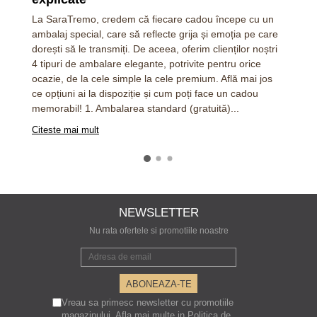
La SaraTremo, credem că fiecare cadou începe cu un
ambalaj special, care să reflecte grija și emoția pe care
dorești să le transmiți. De aceea, oferim clienților noștri
4 tipuri de ambalare elegante, potrivite pentru orice
ocazie, de la cele simple la cele premium. Află mai jos
ce opțiuni ai la dispoziție și cum poți face un cadou
memorabil! 1. Ambalarea standard (gratuită)...
Citeste mai mult
NEWSLETTER
Nu rata ofertele si promotiile noastre
Vreau sa primesc newsletter cu promotiile
magazinului. Afla mai multe in
Politica de