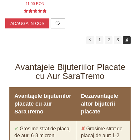
11,00 RON
ADAUGA IN COS
1
2
3
4
Avantajele Bijuteriilor Placate
cu Aur SaraTremo
Avantajele bijuteriilor
Dezavantajele
placate cu aur
altor bijuterii
SaraTremo
placate
✔
Grosime strat de placaj
✘
Grosime strat de
de aur: 6-8 microni
placaj de aur: 1-2