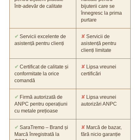
într-adevăr de calitate
bijuterii care se
înnegresc la prima
purtare
✔
Servicii excelente de
✘
Servicii de
asistență pentru clienți
asistență pentru
clienți limitate
✔
Certificat de calitate și
✘
Lipsa vreunei
conformitate la orice
certificări
comandă
✔
Firmă autorizată de
✘
Lipsa vreunei
ANPC pentru operațiuni
autorizări ANPC
cu metale prețioase
✔
SaraTremo – Brand și
✘
Marcă de bazar,
Marcă înregistrată la
fără nicio garanție