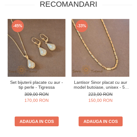
RECOMANDARI
-45%
-33%
Set bijuterii placate cu aur -
Lantisor Sinor placat cu aur
tip perle - Tigressa
model butoiase, unisex - 50
cm
309,00 RON
223,00 RON
170,00 RON
150,00 RON
ADAUGA IN COS
ADAUGA IN COS