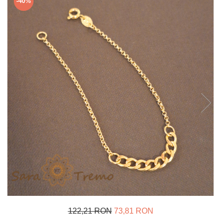
-40%
Verighete
Bijuterii pentru barbati
Inele
Lanturi
Bratari
Talismane
Verighete
Bijuterii din argint placate cu aur
24K
122,21 RON
73,81 RON