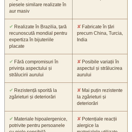
piesele similare realizate în
aur masiv
✔
Realizate în Brazilia, țară
✘
Fabricate în țări
recunoscută mondial pentru
precum China, Turcia,
expertiza în bijuteriile
India
placate
✔
Fără compromisuri în
✘
Posibile variații în
privința aspectului și
aspectul și strălucirea
strălucirii aurului
aurului
✔
Rezistență sporită la
✘
Mai puțin rezistente
zgârieturi și deteriorări
la zgârieturi și
deteriorări
✔
Materiale hipoalergenice,
✘
Potențiale reacții
potrivite pentru persoanele
alergice la
cu piele sensibilă
materialele utilizate,