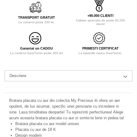
+90.000 CLIENTI
TRANSPORT GRATUIT
Calitate apreciata de peste 90.000
La comenzi peste 200 lei.
clienti!
Garantat un CADOU
PRIMESTI CERTIFICAT
La comenzi SaraTremo peste 300 lei!
La bijuteriile marca SaraTremo.
Descriere
Bratara placata cu aur din colectia My Precious iti ofera un aer
opulent, de lux asumat, specific unei persoane cu incredere in
sine. Lasa timiditatea deoparte! Tu reprezinti perfectiunea! Alege
acum aceasta bratara placata cu aur si simte-te bine in pielea ta!
Bratara placata cu aur model unisex
Placata cu aur de 18 K
Design modern