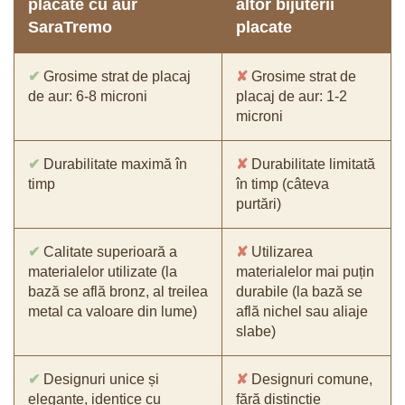
placate cu aur
altor bijuterii
SaraTremo
placate
✔
Grosime strat de placaj
✘
Grosime strat de
de aur: 6-8 microni
placaj de aur: 1-2
microni
✔
Durabilitate maximă în
✘
Durabilitate limitată
timp
în timp (câteva
purtări)
✔
Calitate superioară a
✘
Utilizarea
materialelor utilizate (la
materialelor mai puțin
bază se află bronz, al treilea
durabile (la bază se
metal ca valoare din lume)
află nichel sau aliaje
slabe)
✔
Designuri unice și
✘
Designuri comune,
elegante, identice cu
fără distincție