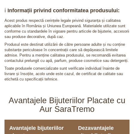
ℹ️
Informații privind conformitatea produsului:
Acest produs respectă cerințele legale privind siguranța și calitatea
aplicabile în România și Uniunea Europeană. Materialele utilizate sunt
conforme cu standardele în vigoare pentru articole de bijuterie, accesorii
sau produse decorative, după caz.
Produsul este destinat utilizării de către persoane adulte și nu conține
substanțe periculoase în concentrații care să depășească limitele
admise. Pentru a menține calitatea produsului, se recomandă evitarea
contactului prelungit cu apă, parfum, produse cosmetice sau detergenți.
Toate produsele comercializate sunt verificate individual înainte de
livrare și însoțite, acolo unde este cazul, de certificat de calitate sau
etichetă cu specificații tehnice.
Avantajele Bijuteriilor Placate cu
Aur SaraTremo
Avantajele bijuteriilor
Dezavantajele