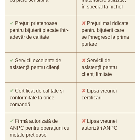
în special la nichel
✔
Prețuri prietenoase
✘
Prețuri mai ridicate
pentru bijuterii placate într-
pentru bijuterii care
adevăr de calitate
se înnegresc la prima
purtare
✔
Servicii excelente de
✘
Servicii de
asistență pentru clienți
asistență pentru
clienți limitate
✔
Certificat de calitate și
✘
Lipsa vreunei
conformitate la orice
certificări
comandă
✔
Firmă autorizată de
✘
Lipsa vreunei
ANPC pentru operațiuni cu
autorizări ANPC
metale prețioase