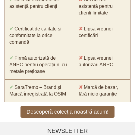
asistență pentru clienți
asistență pentru
clienți limitate
✔
Certificat de calitate și
✘
Lipsa vreunei
conformitate la orice
certificări
comandă
✔
Firmă autorizată de
✘
Lipsa vreunei
ANPC pentru operațiuni cu
autorizări ANPC
metale prețioase
✔
SaraTremo – Brand și
✘
Marcă de bazar,
Marcă înregistrată la OSIM
fără nicio garanție
Descoperă colecția noastră acum!
NEWSLETTER