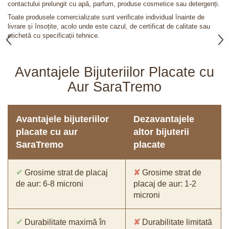
contactului prelungit cu apă, parfum, produse cosmetice sau detergenți.
Toate produsele comercializate sunt verificate individual înainte de
livrare și însoțite, acolo unde este cazul, de certificat de calitate sau
etichetă cu specificații tehnice.
Avantajele Bijuteriilor Placate cu
Aur SaraTremo
Avantajele bijuteriilor
Dezavantajele
placate cu aur
altor bijuterii
SaraTremo
placate
✔
Grosime strat de placaj
✘
Grosime strat de
de aur: 6-8 microni
placaj de aur: 1-2
microni
✔
Durabilitate maximă în
✘
Durabilitate limitată