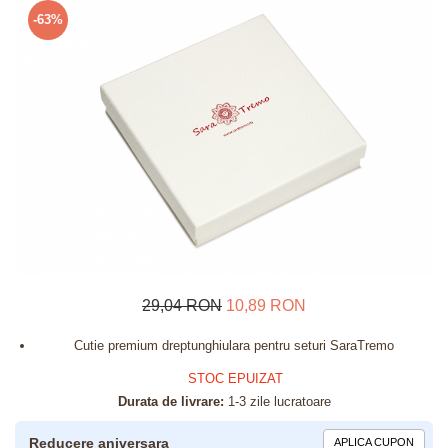
Verighete
-63%
Bijuterii pentru barbati
Inele
Lanturi
Bratari
Talismane
Verighete
Bijuterii din argint placate cu aur
24K
29,04 RON
10,89 RON
Cutie premium dreptunghiulara pentru seturi SaraTremo
STOC EPUIZAT
Durata de livrare:
1-3 zile lucratoare
Reducere aniversara
APLICA CUPON