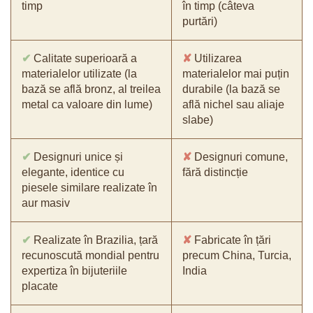
timp
în timp (câteva
purtări)
✔
Calitate superioară a
✘
Utilizarea
materialelor utilizate (la
materialelor mai puțin
bază se află bronz, al treilea
durabile (la bază se
metal ca valoare din lume)
află nichel sau aliaje
slabe)
✔
Designuri unice și
✘
Designuri comune,
elegante, identice cu
fără distincție
piesele similare realizate în
aur masiv
✔
Realizate în Brazilia, țară
✘
Fabricate în țări
recunoscută mondial pentru
precum China, Turcia,
expertiza în bijuteriile
India
placate