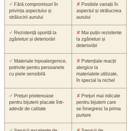
✔
Fără compromisuri în
✘
Posibile variații în
privința aspectului și
aspectul și strălucirea
strălucirii aurului
aurului
✔
Rezistență sporită la
✘
Mai puțin rezistente
zgârieturi și deteriorări
la zgârieturi și
deteriorări
✔
Materiale hipoalergenice,
✘
Potențiale reacții
potrivite pentru persoanele
alergice la
cu piele sensibilă
materialele utilizate,
în special la nichel
✔
Prețuri prietenoase
✘
Prețuri mai ridicate
pentru bijuterii placate într-
pentru bijuterii care
adevăr de calitate
se înnegresc la prima
purtare
✔
Servicii excelente de
✘
Servicii de