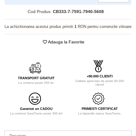
Cod Produs:
CB333-7-7591-7940-5608
La achizitionarea acestui produs primiti
1
RON pentru comenzile viitoare
Adauga la Favorite
+90.000 CLIENTI
TRANSPORT GRATUIT
Calitate apreciata de peste 90.000
La comenzi peste 200 lei.
clienti!
Garantat un CADOU
PRIMESTI CERTIFICAT
La comenzi SaraTremo peste 300 lei!
La bijuteriile marca SaraTremo.
Descriere