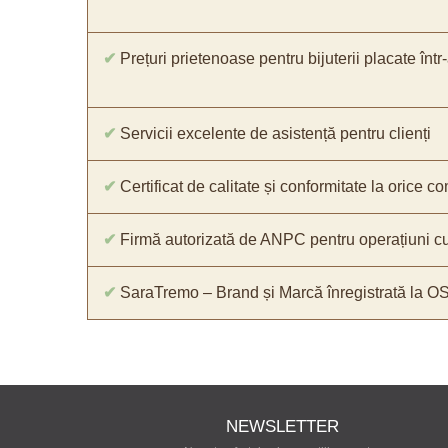
✔
Prețuri prietenoase pentru bijuterii placate într
✔
Servicii excelente de asistență pentru clienți
✔
Certificat de calitate și conformitate la orice 
✔
Firmă autorizată de ANPC pentru operațiuni cu
✔
SaraTremo – Brand și Marcă înregistrată la O
NEWSLETTER