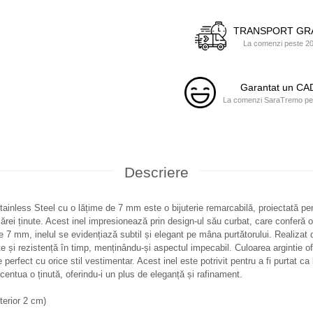
TRANSPORT GR
La comenzi peste 200
Garantat un C
La comenzi SaraTremo pest
Descriere
 Stainless Steel cu o lățime de 7 mm este o bijuterie remarcabilă, proiectată p
cărei ținute. Acest inel impresionează prin design-ul său curbat, care conferă 
 7 mm, inelul se evidențiază subtil și elegant pe mâna purtătorului. Realizat di
tate și rezistență în timp, menținându-și aspectul impecabil. Culoarea argintie 
e perfect cu orice stil vestimentar. Acest inel este potrivit pentru a fi purtat ca
ccentua o ținută, oferindu-i un plus de eleganță și rafinament.
terior 2 cm)