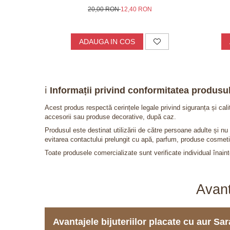
20,00 RON
12,40 RON
ADAUGA IN COS
ℹ️
Informații privind conformitatea produsul
Acest produs respectă cerințele legale privind siguranța și cal
accesorii sau produse decorative, după caz.
Produsul este destinat utilizării de către persoane adulte și 
evitarea contactului prelungit cu apă, parfum, produse cosmeti
Toate produsele comercializate sunt verificate individual înainte
Avant
Avantajele bijuteriilor placate cu aur S