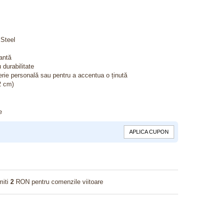
 Steel
antă
 durabilitate
uterie personală sau pentru a accentua o ținută
2 cm)
e
APLICA CUPON
miti
2
RON pentru comenzile viitoare