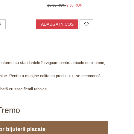
15,00 RON
9,30 RON
5
ADAUGA IN COS
AD
onforme cu standardele în vigoare pentru articole de bijuterie,
admise. Pentru a menține calitatea produsului, se recomandă
chetă cu specificații tehnice.
aTremo
r bijuterii placate