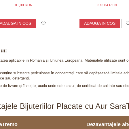
101,00 RON
373,84 RON
ADAUGA IN COS
ADAUGA IN COS
ui:
itatea aplicabile în România și Uniunea Europeană. Materialele utilizate sunt c
nu conține substanțe periculoase în concentrații care să depășească limitele 
ce sau detergenți.
 de livrare și însoțite, acolo unde este cazul, de certificat de calitate sau eti
ajele Bijuteriilor Placate cu Aur Sar
araTremo
Dezavantajele alto