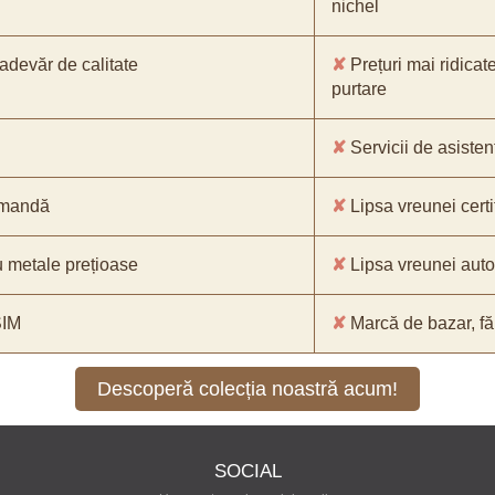
nichel
-adevăr de calitate
✘
Prețuri mai ridicat
purtare
✘
Servicii de asistenț
comandă
✘
Lipsa vreunei certif
 metale prețioase
✘
Lipsa vreunei aut
SIM
✘
Marcă de bazar, făr
Descoperă colecția noastră acum!
SOCIAL