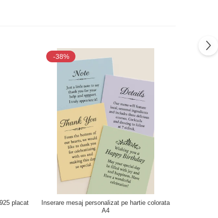
-38%
-38%
 925 placat
Inserare mesaj personalizat pe hartie colorata
A4