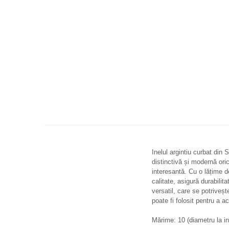
Inelul argintiu curbat din
distinctivă și modernă ori
interesantă. Cu o lățime de
calitate, asigură durabili
versatil, care se potriveșt
poate fi folosit pentru a a
Mărime: 10 (diametru la in