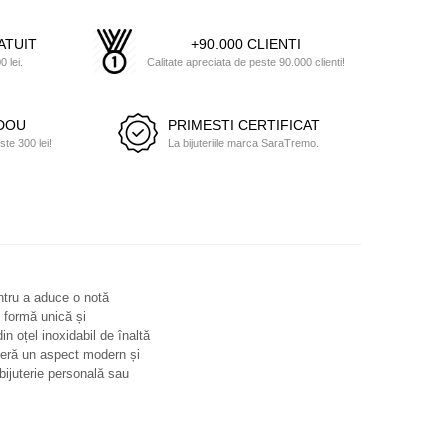
ATUIT
+90.000 CLIENTI
 lei.
Calitate apreciata de peste 90.000 clienti!
ADOU
PRIMESTI CERTIFICAT
e 300 lei!
La bijuteriile marca SaraTremo.
entru a aduce o notă
o formă unică și
n oțel inoxidabil de înaltă
oferă un aspect modern și
 bijuterie personală sau