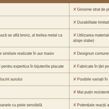
✘
Grosime strat de pl
✘
Durabilitate limitat
bază se află bronz, al treilea metal ca
✘
Utilizarea material
aliaje slabe)
e similare realizate în aur masiv
✘
Designuri comune, 
pentru expertiza în bijuteriile placate
✘
Fabricate în țări p
ucirii aurului
✘
Posibile variații în
✘
Mai puțin rezistente
oanele cu piele sensibilă
✘
Potențiale reacții a