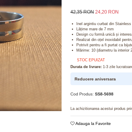
42,35 RON
24,20 RON
Inel argintiu curbat din Stainless
Lățime mare de 7 mm
Design cu formă unică și interes
Realizat din oțel inoxidabil pentru
Potrivit pentru a fi purtat ca bij
Mărime: 10 (diametru la interior 
STOC EPUIZAT
Durata de livrare:
1-3 zile lucratoar
Reducere aniversara
Cod Produs:
SS8-5698
La achizitionarea acestui produs pri
Adauga la Favorite