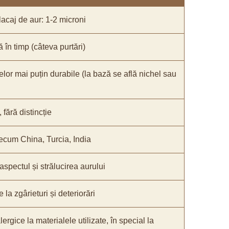
acaj de aur: 1-2 microni
ă în timp (câteva purtări)
elor mai puțin durabile (la bază se află nichel sau
fără distincție
recum China, Turcia, India
 aspectul și strălucirea aurului
 la zgârieturi și deteriorări
lergice la materialele utilizate, în special la