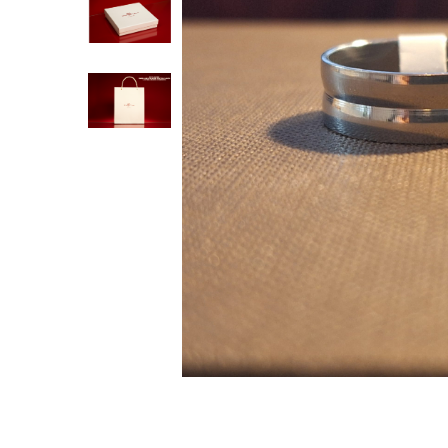
Inele
Lanturi
Bratari
Talismane
Verighete
Bijuterii din argint placate cu aur 24K
Distribuie
pe
Facebook