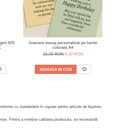
rgint 925
Inserare mesaj personalizat pe hartie
V
K
colorata A4
50
15,00 RON
9,30 RON
ADAUGA IN COS
AD
onforme cu standardele în vigoare pentru articole de bijuterie,
admise. Pentru a menține calitatea produsului, se recomandă