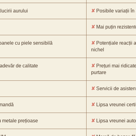
ucirii aurului
✘
Posibile variații în
✘
Mai puțin rezistente
oanele cu piele sensibilă
✘
Potențiale reacții a
nichel
-adevăr de calitate
✘
Prețuri mai ridicat
purtare
✘
Servicii de asistenț
comandă
✘
Lipsa vreunei certif
 metale prețioase
✘
Lipsa vreunei aut