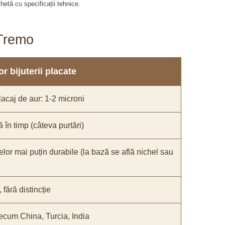
chetă cu specificații tehnice.
aTremo
r bijuterii placate
acaj de aur: 1-2 microni
ă în timp (câteva purtări)
elor mai puțin durabile (la bază se află nichel sau
fără distincție
recum China, Turcia, India