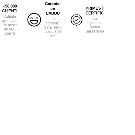
Garantat
+90.000
PRIMESTI
un
CLIENTI
CERTIFICAT
CADOU
Calitate
La
La
apreciata
bijuteriile
comenzi
de peste
marca
SaraTremo
90.000
SaraTremo.
peste 300
clienti!
lei!