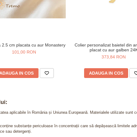
ta 2.5 cm placata cu aur Monastery
Colier personalizat baietel din a
placat cu aur galben 24
101,00 RON
373,84 RON
ADAUGA IN COS
ADAUGA IN COS
ui:
itatea aplicabile în România și Uniunea Europeană. Materialele utilizate sunt c
nu conține substanțe periculoase în concentrații care să depășească limitele 
ce sau detergenți.