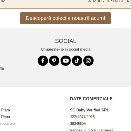
SIM
✘
Marcă de bazar, făr
Descoperă colecția noastră acum!
SOCIAL
Urmareste-ne in social media
fla
DATE COMERCIALE
 Plata
SC Baby Verified SRL
e Retur
J22/1247/2018
roduselor
39348826
Vancea P. 17/18 camera 6