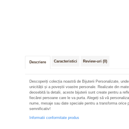
Caracteristici
Review-uri
(0)
Descriere
Descoperiți colecția noastră de Bijuterii Personalizate, unde
unicității și a poveștii voastre personale. Realizate din mate
deosebită la detalii, aceste bijuterii sunt create pentru a refl
fiecărei persoane care le va purta. Alegeți să vă personalizați 
nume, mesaje sau date speciale pentru a transforma orice p
semnificativ!
Informatii conformitate produs