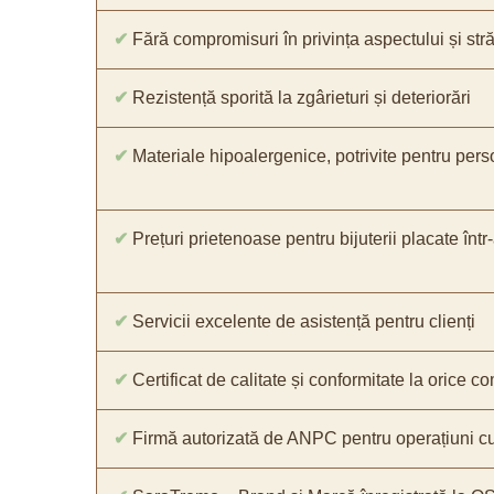
✔
Fără compromisuri în privința aspectului și străl
✔
Rezistență sporită la zgârieturi și deteriorări
✔
Materiale hipoalergenice, potrivite pentru pers
✔
Prețuri prietenoase pentru bijuterii placate într
✔
Servicii excelente de asistență pentru clienți
✔
Certificat de calitate și conformitate la orice 
✔
Firmă autorizată de ANPC pentru operațiuni cu