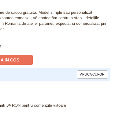
lare de cadou gratuită. Model simplu sau personalizat.
lasarea comenzii, vă contactăm pentru a stabili detaliile
t in Romania de atelier partener, expediat si comercializat prin
er.
e
A IN COS
APLICA CUPON
miti
34
RON pentru comenzile viitoare