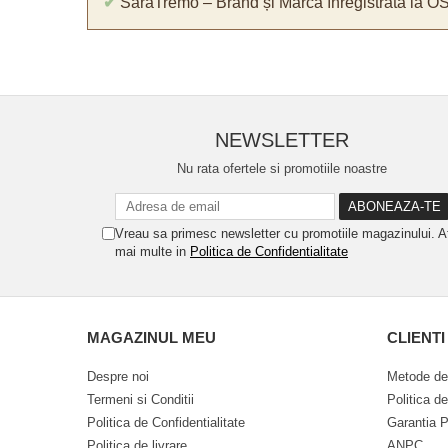
✔
SaraTremo – Brand și Marcă înregistrată la O
NEWSLETTER
Nu rata ofertele si promotiile noastre
Vreau sa primesc newsletter cu promotiile magazinului. A
mai multe in
Politica de Confidentialitate
MAGAZINUL MEU
CLIENTI
Despre noi
Metode de
Termeni si Conditii
Politica d
Politica de Confidentialitate
Garantia P
Politica de livrare
ANPC