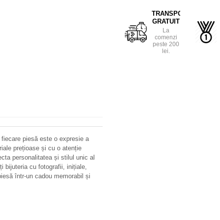
TRANSPORT
GRATUIT
La
comenzi
peste 200
lei.
 fiecare piesă este o expresie a
riale prețioase și cu o atenție
ecta personalitatea și stilul unic al
bijuteria cu fotografii, inițiale,
iesă într-un cadou memorabil și