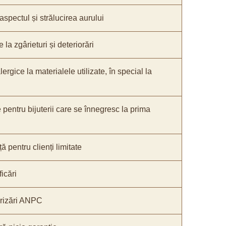
 aspectul și strălucirea aurului
 la zgârieturi și deteriorări
lergice la materialele utilizate, în special la
e pentru bijuterii care se înnegresc la prima
ă pentru clienți limitate
icări
orizări ANPC