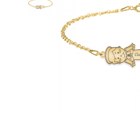
Verighete
Bijuterii pentru barbati
Inele
Lanturi
Bratari
Talismane
Verighete
Bijuterii din argint placate cu aur
24K
Distribuie
pe
Facebook