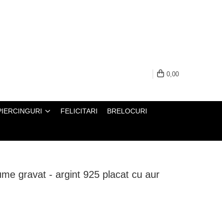
0,00
PIERCINGURI
FELICITARI
BRELOCURI
ume gravat - argint 925 placat cu aur