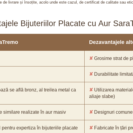
 de livrare și însoțite, acolo unde este cazul, de certificat de calitate sau eti
ajele Bijuteriilor Placate cu Aur Sar
araTremo
Dezavantajele alto
✘
Grosime strat de pl
✘
Durabilitate limitat
bază se află bronz, al treilea metal ca
✘
Utilizarea material
aliaje slabe)
e similare realizate în aur masiv
✘
Designuri comune, 
pentru expertiza în bijuteriile placate
✘
Fabricate în țări p