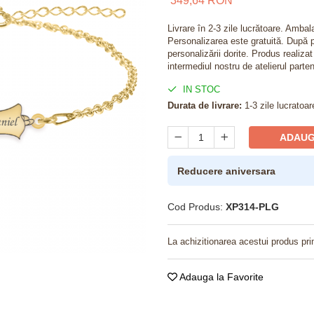
349,64 RON
Livrare în 2-3 zile lucrătoare. Amba
Personalizarea este gratuită. După p
personalizării dorite. Produs realiza
intermediul nostru de atelierul parten
IN STOC
Durata de livrare:
1-3 zile lucratoar
ADAUG
Reducere aniversara
Cod Produs:
XP314-PLG
La achizitionarea acestui produs pri
Adauga la Favorite