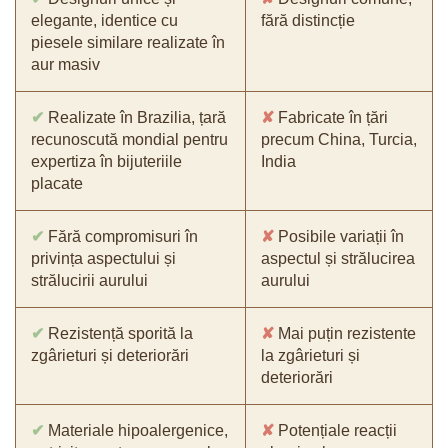
elegante, identice cu
fără distincție
piesele similare realizate în
aur masiv
✔
Realizate în Brazilia, țară
✘
Fabricate în țări
recunoscută mondial pentru
precum China, Turcia,
expertiza în bijuteriile
India
placate
✔
Fără compromisuri în
✘
Posibile variații în
privința aspectului și
aspectul și strălucirea
strălucirii aurului
aurului
✔
Rezistență sporită la
✘
Mai puțin rezistente
zgârieturi și deteriorări
la zgârieturi și
deteriorări
✔
Materiale hipoalergenice,
✘
Potențiale reacții