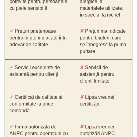
potrivite pentru persoanele
alergice la
cu piele sensibilă
materialele utilizate,
în special la nichel
✔
Prețuri prietenoase
✘
Prețuri mai ridicate
pentru bijuterii placate într-
pentru bijuterii care
adevăr de calitate
se înnegresc la prima
purtare
✔
Servicii excelente de
✘
Servicii de
asistență pentru clienți
asistență pentru
clienți limitate
✔
Certificat de calitate și
✘
Lipsa vreunei
conformitate la orice
certificări
comandă
✔
Firmă autorizată de
✘
Lipsa vreunei
ANPC pentru operațiuni cu
autorizări ANPC