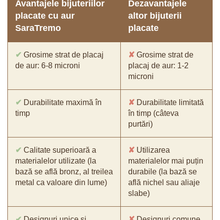
Avantajele bijuteriilor
Dezavantajele
placate cu aur
altor bijuterii
SaraTremo
placate
✔
Grosime strat de placaj
✘
Grosime strat de
de aur: 6-8 microni
placaj de aur: 1-2
microni
✔
Durabilitate maximă în
✘
Durabilitate limitată
timp
în timp (câteva
purtări)
✔
Calitate superioară a
✘
Utilizarea
materialelor utilizate (la
materialelor mai puțin
bază se află bronz, al treilea
durabile (la bază se
metal ca valoare din lume)
află nichel sau aliaje
slabe)
✔
Designuri unice și
✘
Designuri comune,