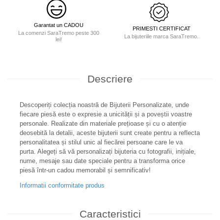
Garantat un CADOU
PRIMESTI CERTIFICAT
La comenzi SaraTremo peste 300
La bijuteriile marca SaraTremo.
lei!
Descriere
Descoperiți colecția noastră de Bijuterii Personalizate, unde
fiecare piesă este o expresie a unicității și a poveștii voastre
personale. Realizate din materiale prețioase și cu o atenție
deosebită la detalii, aceste bijuterii sunt create pentru a reflecta
personalitatea și stilul unic al fiecărei persoane care le va
purta. Alegeți să vă personalizați bijuteria cu fotografii, inițiale,
nume, mesaje sau date speciale pentru a transforma orice
piesă într-un cadou memorabil și semnificativ!
Informatii conformitate produs
Caracteristici