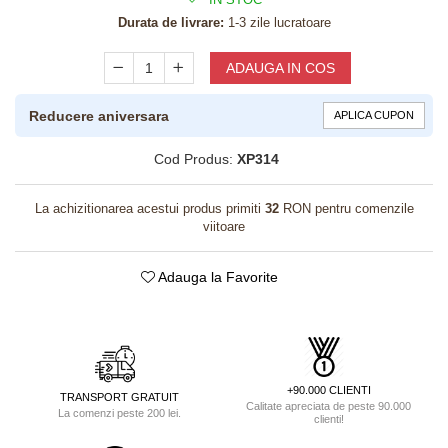
Durata de livrare:
1-3 zile lucratoare
ADAUGA IN COS
Reducere aniversara
APLICA CUPON
Cod Produs:
XP314
La achizitionarea acestui produs primiti
32
RON pentru comenzile
viitoare
Adauga la Favorite
+90.000 CLIENTI
TRANSPORT GRATUIT
Calitate apreciata de peste 90.000
La comenzi peste 200 lei.
clienti!