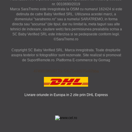
nr. 0010690/2019
Marca SaraTremo este inregistrata la OSIM cu numarul 162424 si este
detinuta de catre Baby Verified SRL. Utilizarea acestei marci, a
domeniului "saratremo.ro" sau a numelui SARATREMO, in forma
directa sau "ascunsa" (de tipul, dar nu limitat la, meta taguri sau alte
tehnici de indexare, cautare web) fara permisiunea prealabila scrisa a
SC Baby Verified SRL este interzisa si se pedepseste conform legii.
©SaraTremo.ro
Copyright SC Baby Verified SRL. Marca inregistrata. Toate drepturile
asupra textelor si fotografiilor sunt rezervate. Site realizat si promovat
de SuportRemote.ro.
Platforma E-commerce by Gomag
4749819f0d917dc5db71edd975e97bba
Livrare oriunde in Europa in 2 zile prin DHL Express