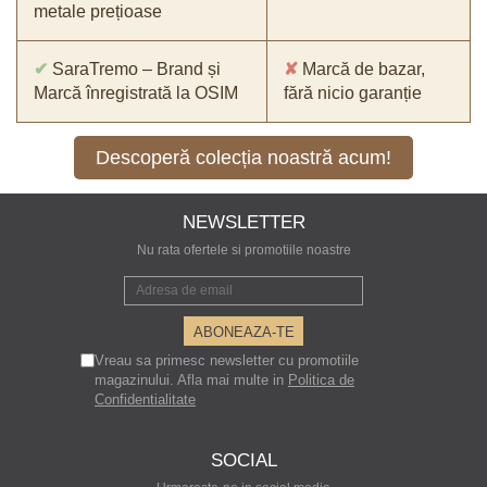
metale prețioase
✔
SaraTremo – Brand și
✘
Marcă de bazar,
Marcă înregistrată la OSIM
fără nicio garanție
Descoperă colecția noastră acum!
NEWSLETTER
Nu rata ofertele si promotiile noastre
Vreau sa primesc newsletter cu promotiile
magazinului. Afla mai multe in
Politica de
Confidentialitate
SOCIAL