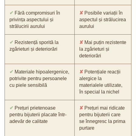
✔
Fără compromisuri în
✘
Posibile variații în
privința aspectului și
aspectul și strălucirea
strălucirii aurului
aurului
✔
Rezistență sporită la
✘
Mai puțin rezistente
zgârieturi și deteriorări
la zgârieturi și
deteriorări
✔
Materiale hipoalergenice,
✘
Potențiale reacții
potrivite pentru persoanele
alergice la
cu piele sensibilă
materialele utilizate,
în special la nichel
✔
Prețuri prietenoase
✘
Prețuri mai ridicate
pentru bijuterii placate într-
pentru bijuterii care
adevăr de calitate
se înnegresc la prima
purtare