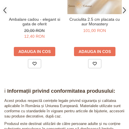
Ambalare cadou - elegant si
Cruciulita 2.5 cm placata cu
gata de oferit
aur Monastery
20,00 RON
101,00 RON
12,40 RON
ADAUGA IN COS
ADAUGA IN COS
ℹ️
Informații privind conformitatea produsului:
Acest produs respectă cerințele legale privind siguranța și calitatea
aplicabile în România și Uniunea Europeană. Materialele utilizate sunt
conforme cu standardele în vigoare pentru articole de bijuterie, accesorii
sau produse decorative, după caz.
Produsul este destinat utilizării de către persoane adulte și nu conține
substanțe periculoase în concentrații care să depășească limitele