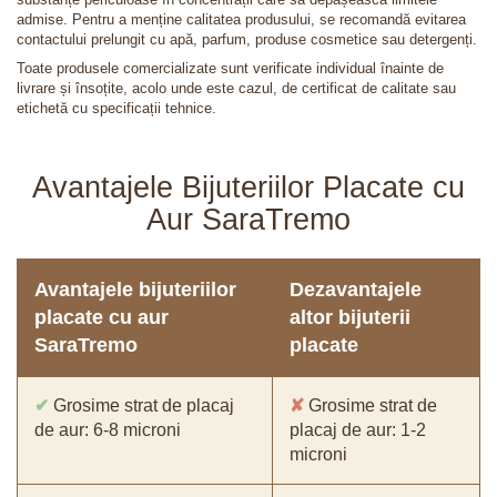
admise. Pentru a menține calitatea produsului, se recomandă evitarea
contactului prelungit cu apă, parfum, produse cosmetice sau detergenți.
Toate produsele comercializate sunt verificate individual înainte de
livrare și însoțite, acolo unde este cazul, de certificat de calitate sau
etichetă cu specificații tehnice.
Avantajele Bijuteriilor Placate cu
Aur SaraTremo
Avantajele bijuteriilor
Dezavantajele
placate cu aur
altor bijuterii
SaraTremo
placate
✔
Grosime strat de placaj
✘
Grosime strat de
de aur: 6-8 microni
placaj de aur: 1-2
microni