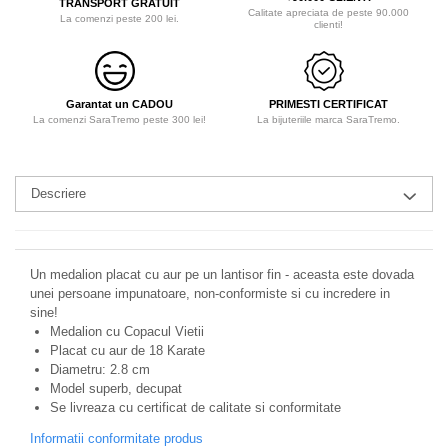
TRANSPORT GRATUIT
Calitate apreciata de peste 90.000
La comenzi peste 200 lei.
clienti!
Garantat un CADOU
PRIMESTI CERTIFICAT
La comenzi SaraTremo peste 300 lei!
La bijuteriile marca SaraTremo.
Descriere
Un medalion placat cu aur pe un lantisor fin - aceasta este dovada
unei persoane impunatoare, non-conformiste si cu incredere in
sine!
Medalion cu Copacul Vietii
Placat cu aur de 18 Karate
Diametru: 2.8 cm
Model superb, decupat
Se livreaza cu certificat de calitate si conformitate
Informatii conformitate produs