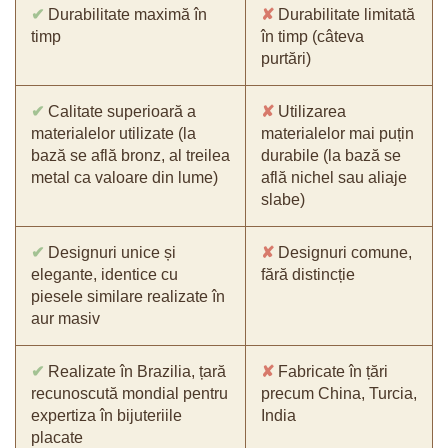
✔
Durabilitate maximă în
✘
Durabilitate limitată
timp
în timp (câteva
purtări)
✔
Calitate superioară a
✘
Utilizarea
materialelor utilizate (la
materialelor mai puțin
bază se află bronz, al treilea
durabile (la bază se
metal ca valoare din lume)
află nichel sau aliaje
slabe)
✔
Designuri unice și
✘
Designuri comune,
elegante, identice cu
fără distincție
piesele similare realizate în
aur masiv
✔
Realizate în Brazilia, țară
✘
Fabricate în țări
recunoscută mondial pentru
precum China, Turcia,
expertiza în bijuteriile
India
placate