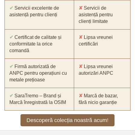
✔
Servicii excelente de
✘
Servicii de
asistență pentru clienți
asistență pentru
clienți limitate
✔
Certificat de calitate și
✘
Lipsa vreunei
conformitate la orice
certificări
comandă
✔
Firmă autorizată de
✘
Lipsa vreunei
ANPC pentru operațiuni cu
autorizări ANPC
metale prețioase
✔
SaraTremo – Brand și
✘
Marcă de bazar,
Marcă înregistrată la OSIM
fără nicio garanție
Descoperă colecția noastră acum!