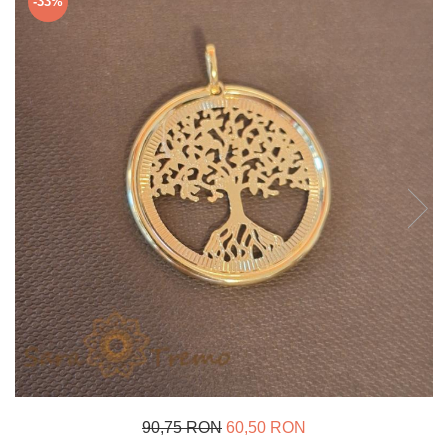
-33%
Verighete
Bijuterii pentru barbati
Inele
Lanturi
Bratari
Talismane
Verighete
Bijuterii din argint placate cu aur
24K
90,75 RON
60,50 RON