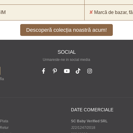
SIM
✘
Marcă de bazar, făr
Descoperă colecția noastră acum!
SOCIAL
Urmareste-ne in social media
fla
DATE COMERCIALE
Plata
SC Baby Verified SRL
 Retur
J22/1247/2018