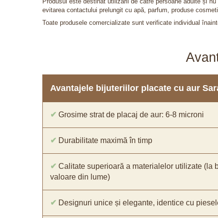
Produsul este destinat utilizării de către persoane adulte și 
evitarea contactului prelungit cu apă, parfum, produse cosmeti
Toate produsele comercializate sunt verificate individual înainte
Avant
Avantajele bijuteriilor placate cu aur S
✔
Grosime strat de placaj de aur: 6-8 microni
✔
Durabilitate maximă în timp
✔
Calitate superioară a materialelor utilizate (la 
valoare din lume)
✔
Designuri unice și elegante, identice cu piesel