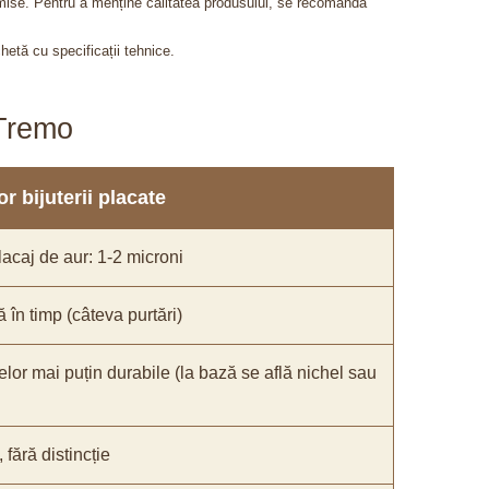
admise. Pentru a menține calitatea produsului, se recomandă
chetă cu specificații tehnice.
aTremo
r bijuterii placate
acaj de aur: 1-2 microni
ă în timp (câteva purtări)
elor mai puțin durabile (la bază se află nichel sau
fără distincție