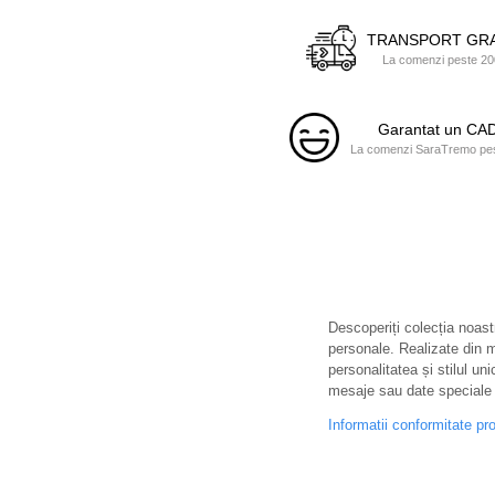
TRANSPORT GRA
La comenzi peste 200
Garantat un C
La comenzi SaraTremo pest
Descoperiți colecția noastr
personale. Realizate din ma
personalitatea și stilul uni
mesaje sau date speciale 
Informatii conformitate pr