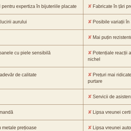
pentru expertiza în bijuteriile placate
✘
Fabricate în țări p
ucirii aurului
✘
Posibile variații în
✘
Mai puțin rezistente
oanele cu piele sensibilă
✘
Potențiale reacții a
nichel
-adevăr de calitate
✘
Prețuri mai ridicat
purtare
✘
Servicii de asistenț
comandă
✘
Lipsa vreunei certif
 metale prețioase
✘
Lipsa vreunei aut