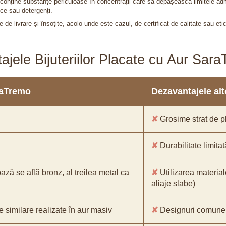
nu conține substanțe periculoase în concentrații care să depășească limitele 
ce sau detergenți.
 de livrare și însoțite, acolo unde este cazul, de certificat de calitate sau eti
ajele Bijuteriilor Placate cu Aur Sar
araTremo
Dezavantajele alto
✘
Grosime strat de pl
✘
Durabilitate limitat
bază se află bronz, al treilea metal ca
✘
Utilizarea material
aliaje slabe)
e similare realizate în aur masiv
✘
Designuri comune, 