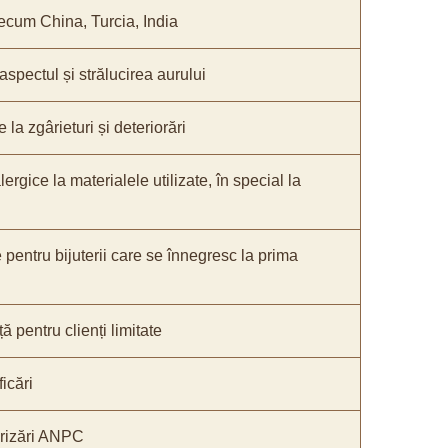
recum China, Turcia, India
 aspectul și strălucirea aurului
 la zgârieturi și deteriorări
lergice la materialele utilizate, în special la
e pentru bijuterii care se înnegresc la prima
ă pentru clienți limitate
icări
orizări ANPC