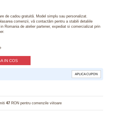
lare de cadou gratuită. Model simplu sau personalizat.
lasarea comenzii, vă contactăm pentru a stabili detaliile
t in Romania de atelier partener, expediat si comercializat prin
er.
e
A IN COS
APLICA CUPON
miti
47
RON pentru comenzile viitoare