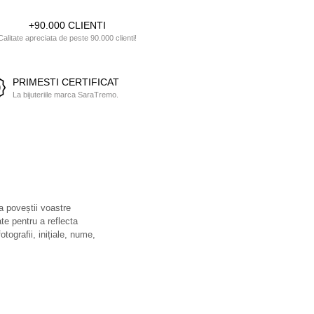
+90.000 CLIENTI
Calitate apreciata de peste 90.000 clienti!
PRIMESTI CERTIFICAT
La bijuteriile marca SaraTremo.
 a poveștii voastre
ate pentru a reflecta
otografii, inițiale, nume,