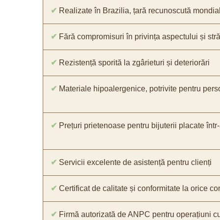
✔
Realizate în Brazilia, țară recunoscută mondial 
✔
Fără compromisuri în privința aspectului și străl
✔
Rezistență sporită la zgârieturi și deteriorări
✔
Materiale hipoalergenice, potrivite pentru pers
✔
Prețuri prietenoase pentru bijuterii placate într
✔
Servicii excelente de asistență pentru clienți
✔
Certificat de calitate și conformitate la orice 
✔
Firmă autorizată de ANPC pentru operațiuni cu