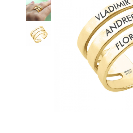
Inele
Lanturi
Bratari
Talismane
Verighete
Bijuterii din argint placate cu aur 24K
Distribuie
pe
Facebook