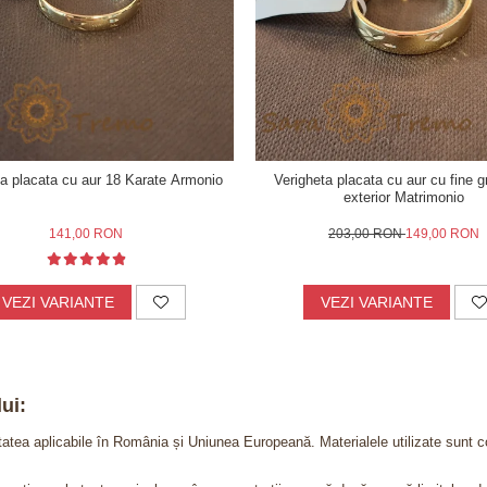
ta placata cu aur 18 Karate Armonio
Verigheta placata cu aur cu fine gr
exterior Matrimonio
141,00 RON
203,00 RON
149,00 RON
VEZI VARIANTE
VEZI VARIANTE
ui:
itatea aplicabile în România și Uniunea Europeană. Materialele utilizate sunt c