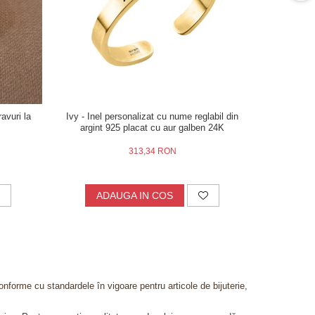
avuri la
Ivy - Inel personalizat cu nume reglabil din
Ivy - Inel pe
argint 925 placat cu aur galben 24K
argint 
313,34 RON
ADAUGA IN COS
AD
onforme cu standardele în vigoare pentru articole de bijuterie,