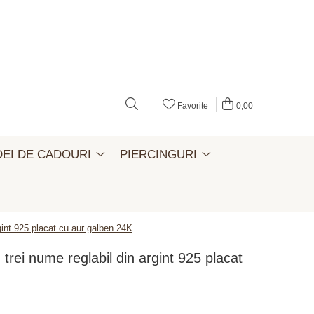
Favorite
0,00
DEI DE CADOURI
PIERCINGURI
rgint 925 placat cu aur galben 24K
u trei nume reglabil din argint 925 placat