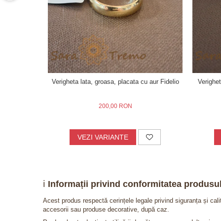
Verigheta lata, groasa, placata cu aur Fidelio
Verighe
200,00 RON
VEZI VARIANTE
ℹ️
Informații privind conformitatea produsul
Acest produs respectă cerințele legale privind siguranța și cal
accesorii sau produse decorative, după caz.