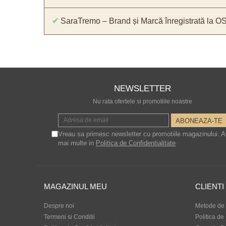
✔
SaraTremo – Brand și Marcă înregistrată la O
NEWSLETTER
Nu rata ofertele si promotiile noastre
Vreau sa primesc newsletter cu promotiile magazinului. A
mai multe in
Politica de Confidentialitate
MAGAZINUL MEU
CLIENTI
Despre noi
Metode de 
Termeni si Conditii
Politica de