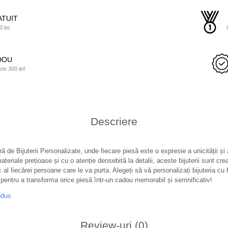
TUIT
 lei.
ADOU
e 300 lei!
Descriere
ă de Bijuterii Personalizate, unde fiecare piesă este o expresie a unicității și
teriale prețioase și cu o atenție deosebită la detalii, aceste bijuterii sunt cre
c al fiecărei persoane care le va purta. Alegeți să vă personalizați bijuteria cu f
pentru a transforma orice piesă într-un cadou memorabil și semnificativ!
odus
Review-uri
(0)