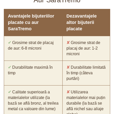
Aur SaraTremo
Avantajele bijuteriilor
Dezavantajele
placate cu aur
altor bijuterii
SaraTremo
placate
✔
Grosime strat de placaj
✘
Grosime strat de
de aur: 6-8 microni
placaj de aur: 1-2
microni
✔
Durabilitate maximă în
✘
Durabilitate limitată
timp
în timp (câteva
purtări)
✔
Calitate superioară a
✘
Utilizarea
materialelor utilizate (la
materialelor mai puțin
bază se află bronz, al treilea
durabile (la bază se
metal ca valoare din lume)
află nichel sau aliaje