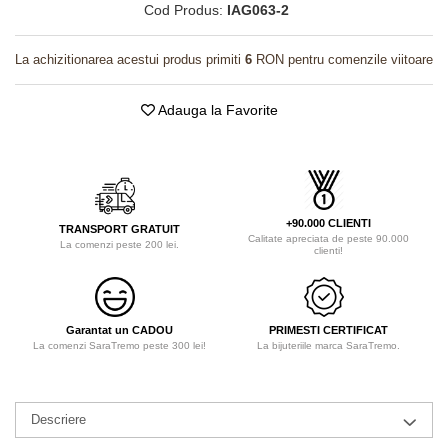
Cod Produs:
IAG063-2
La achizitionarea acestui produs primiti
6
RON pentru comenzile viitoare
Adauga la Favorite
+90.000 CLIENTI
TRANSPORT GRATUIT
Calitate apreciata de peste 90.000
La comenzi peste 200 lei.
clienti!
Garantat un CADOU
PRIMESTI CERTIFICAT
La comenzi SaraTremo peste 300 lei!
La bijuteriile marca SaraTremo.
Descriere