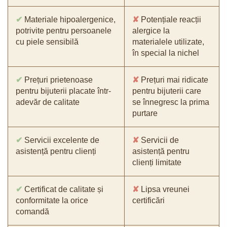
✔
Materiale hipoalergenice,
✘
Potențiale reacții
potrivite pentru persoanele
alergice la
cu piele sensibilă
materialele utilizate,
în special la nichel
✔
Prețuri prietenoase
✘
Prețuri mai ridicate
pentru bijuterii placate într-
pentru bijuterii care
adevăr de calitate
se înnegresc la prima
purtare
✔
Servicii excelente de
✘
Servicii de
asistență pentru clienți
asistență pentru
clienți limitate
✔
Certificat de calitate și
✘
Lipsa vreunei
conformitate la orice
certificări
comandă