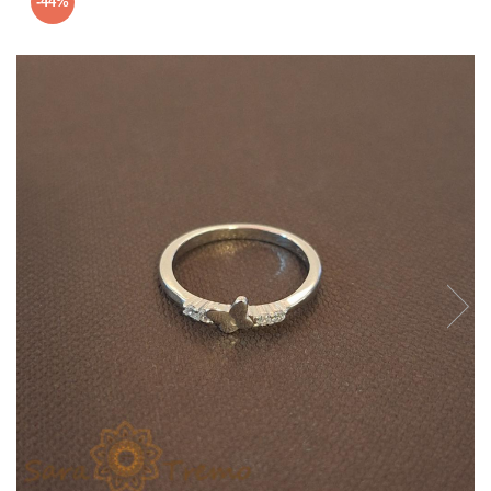
-44%
Verighete
Bijuterii pentru barbati
Inele
Lanturi
Bratari
Talismane
Verighete
Bijuterii din argint placate cu aur
24K