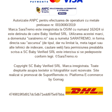
Autorizatie ANPC pentru efectuarea de operatiuni cu metale
pretioase nr. 0010690/2019
Marca SaraTremo este inregistrata la OSIM cu numarul 162424 si
este detinuta de catre Baby Verified SRL. Utilizarea acestei marci,
a domeniului "saratremo.ro" sau a numelui SARATREMO, in forma
directa sau "ascunsa" (de tipul, dar nu limitat la, meta taguri sau
alte tehnici de indexare, cautare web) fara permisiunea prealabila
scrisa a SC Baby Verified SRL este interzisa si se pedepseste
conform legii. ©SaraTremo.ro
Copyright SC Baby Verified SRL. Marca inregistrata. Toate
drepturile asupra textelor si fotografiilor sunt rezervate. Site
realizat si promovat de SuportRemote.ro.
Platforma E-commerce
by Gomag
4749819f0d917dc5db71edd975e97bba
Livrare oriunde in Europa in 2 zile prin DHL Express