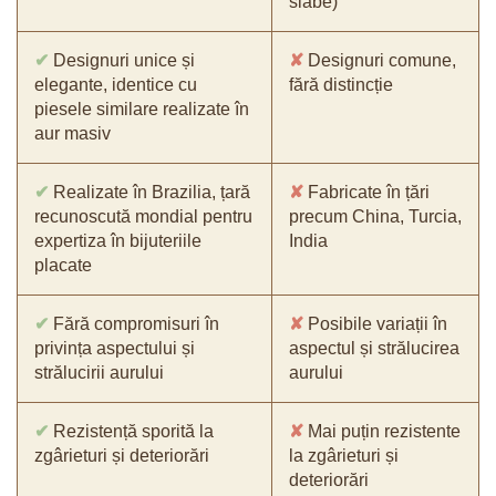
slabe)
✔
Designuri unice și
✘
Designuri comune,
elegante, identice cu
fără distincție
piesele similare realizate în
aur masiv
✔
Realizate în Brazilia, țară
✘
Fabricate în țări
recunoscută mondial pentru
precum China, Turcia,
expertiza în bijuteriile
India
placate
✔
Fără compromisuri în
✘
Posibile variații în
privința aspectului și
aspectul și strălucirea
strălucirii aurului
aurului
✔
Rezistență sporită la
✘
Mai puțin rezistente
zgârieturi și deteriorări
la zgârieturi și
deteriorări