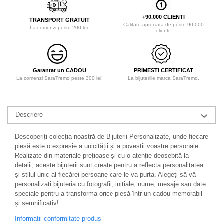
+90.000 CLIENTI
TRANSPORT GRATUIT
Calitate apreciata de peste 90.000
La comenzi peste 200 lei.
clienti!
Garantat un CADOU
PRIMESTI CERTIFICAT
La comenzi SaraTremo peste 300 lei!
La bijuteriile marca SaraTremo.
Descriere
Descoperiți colecția noastră de Bijuterii Personalizate, unde fiecare
piesă este o expresie a unicității și a poveștii voastre personale.
Realizate din materiale prețioase și cu o atenție deosebită la
detalii, aceste bijuterii sunt create pentru a reflecta personalitatea
și stilul unic al fiecărei persoane care le va purta. Alegeți să vă
personalizați bijuteria cu fotografii, inițiale, nume, mesaje sau date
speciale pentru a transforma orice piesă într-un cadou memorabil
și semnificativ!
Informatii conformitate produs