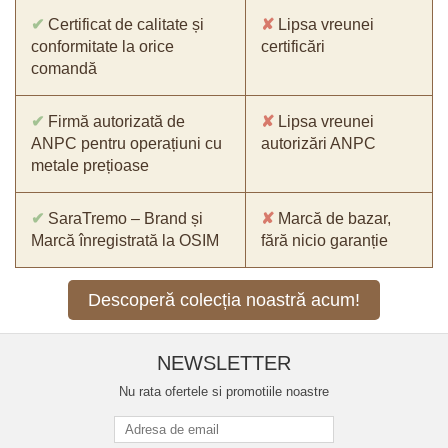
✔
Certificat de calitate și
✘
Lipsa vreunei
conformitate la orice
certificări
comandă
✔
Firmă autorizată de
✘
Lipsa vreunei
ANPC pentru operațiuni cu
autorizări ANPC
metale prețioase
✔
SaraTremo – Brand și
✘
Marcă de bazar,
Marcă înregistrată la OSIM
fără nicio garanție
Descoperă colecția noastră acum!
NEWSLETTER
Nu rata ofertele si promotiile noastre