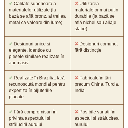
✔
Calitate superioară a
✘
Utilizarea
materialelor utilizate (la
materialelor mai puțin
bază se află bronz, al treilea
durabile (la bază se
metal ca valoare din lume)
află nichel sau aliaje
slabe)
✔
Designuri unice și
✘
Designuri comune,
elegante, identice cu
fără distincție
piesele similare realizate în
aur masiv
✔
Realizate în Brazilia, țară
✘
Fabricate în țări
recunoscută mondial pentru
precum China, Turcia,
expertiza în bijuteriile
India
placate
✔
Fără compromisuri în
✘
Posibile variații în
privința aspectului și
aspectul și strălucirea
strălucirii aurului
aurului