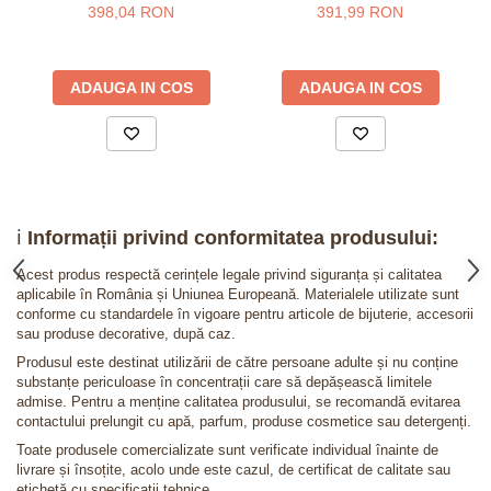
placat cu aur 24K
398,04 RON
391,99 RON
ADAUGA IN COS
ADAUGA IN COS
ℹ️
Informații privind conformitatea produsului:
Acest produs respectă cerințele legale privind siguranța și calitatea
aplicabile în România și Uniunea Europeană. Materialele utilizate sunt
conforme cu standardele în vigoare pentru articole de bijuterie, accesorii
sau produse decorative, după caz.
Produsul este destinat utilizării de către persoane adulte și nu conține
substanțe periculoase în concentrații care să depășească limitele
admise. Pentru a menține calitatea produsului, se recomandă evitarea
contactului prelungit cu apă, parfum, produse cosmetice sau detergenți.
Toate produsele comercializate sunt verificate individual înainte de
livrare și însoțite, acolo unde este cazul, de certificat de calitate sau
etichetă cu specificații tehnice.