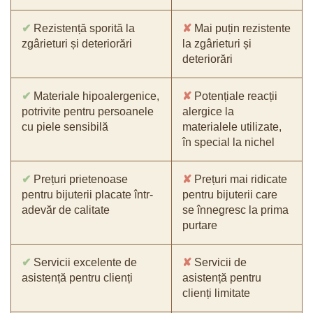
✔
Rezistență sporită la
✘
Mai puțin rezistente
zgârieturi și deteriorări
la zgârieturi și
deteriorări
✔
Materiale hipoalergenice,
✘
Potențiale reacții
potrivite pentru persoanele
alergice la
cu piele sensibilă
materialele utilizate,
în special la nichel
✔
Prețuri prietenoase
✘
Prețuri mai ridicate
pentru bijuterii placate într-
pentru bijuterii care
adevăr de calitate
se înnegresc la prima
purtare
✔
Servicii excelente de
✘
Servicii de
asistență pentru clienți
asistență pentru
clienți limitate