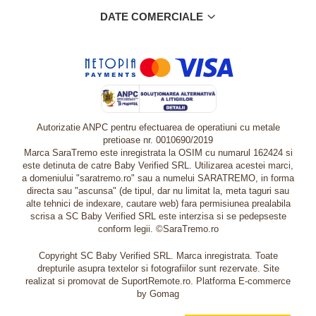
DATE COMERCIALE
Autorizatie ANPC pentru efectuarea de operatiuni cu metale
pretioase nr. 0010690/2019
Marca SaraTremo este inregistrata la OSIM cu numarul 162424 si
este detinuta de catre Baby Verified SRL. Utilizarea acestei marci,
a domeniului "saratremo.ro" sau a numelui SARATREMO, in forma
directa sau "ascunsa" (de tipul, dar nu limitat la, meta taguri sau
alte tehnici de indexare, cautare web) fara permisiunea prealabila
scrisa a SC Baby Verified SRL este interzisa si se pedepseste
conform legii. ©SaraTremo.ro
Copyright SC Baby Verified SRL. Marca inregistrata. Toate
drepturile asupra textelor si fotografiilor sunt rezervate. Site
realizat si promovat de SuportRemote.ro.
Platforma E-commerce
by Gomag