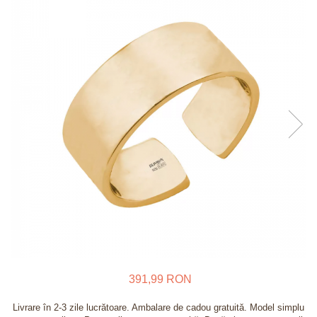
Verighete
Bijuterii pentru barbati
Inele
Lanturi
Bratari
Talismane
Verighete
Bijuterii din argint placate cu aur
24K
391,99 RON
Livrare în 2-3 zile lucrătoare. Ambalare de cadou gratuită. Model simplu