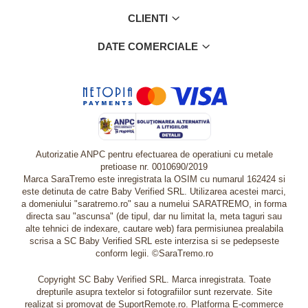
CLIENTI
DATE COMERCIALE
Autorizatie ANPC pentru efectuarea de operatiuni cu metale
pretioase nr. 0010690/2019
Marca SaraTremo este inregistrata la OSIM cu numarul 162424 si
este detinuta de catre Baby Verified SRL. Utilizarea acestei marci,
a domeniului "saratremo.ro" sau a numelui SARATREMO, in forma
directa sau "ascunsa" (de tipul, dar nu limitat la, meta taguri sau
alte tehnici de indexare, cautare web) fara permisiunea prealabila
scrisa a SC Baby Verified SRL este interzisa si se pedepseste
conform legii. ©SaraTremo.ro
Copyright SC Baby Verified SRL. Marca inregistrata. Toate
drepturile asupra textelor si fotografiilor sunt rezervate. Site
realizat si promovat de SuportRemote.ro.
Platforma E-commerce