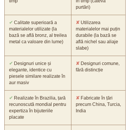
timp
în timp (câteva
purtări)
✔
Calitate superioară a
✘
Utilizarea
materialelor utilizate (la
materialelor mai puțin
bază se află bronz, al treilea
durabile (la bază se
metal ca valoare din lume)
află nichel sau aliaje
slabe)
✔
Designuri unice și
✘
Designuri comune,
elegante, identice cu
fără distincție
piesele similare realizate în
aur masiv
✔
Realizate în Brazilia, țară
✘
Fabricate în țări
recunoscută mondial pentru
precum China, Turcia,
expertiza în bijuteriile
India
placate