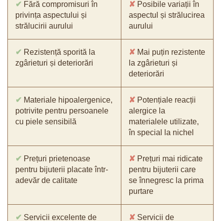
✔
Fără compromisuri în
✘
Posibile variații în
privința aspectului și
aspectul și strălucirea
strălucirii aurului
aurului
✔
Rezistență sporită la
✘
Mai puțin rezistente
zgârieturi și deteriorări
la zgârieturi și
deteriorări
✔
Materiale hipoalergenice,
✘
Potențiale reacții
potrivite pentru persoanele
alergice la
cu piele sensibilă
materialele utilizate,
în special la nichel
✔
Prețuri prietenoase
✘
Prețuri mai ridicate
pentru bijuterii placate într-
pentru bijuterii care
adevăr de calitate
se înnegresc la prima
purtare
✔
Servicii excelente de
✘
Servicii de