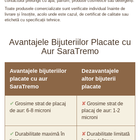
contactului prelungit cu apă, parfum, produse cosmetice sau detergenți.
Toate produsele comercializate sunt verificate individual înainte de
livrare și însoțite, acolo unde este cazul, de certificat de calitate sau
etichetă cu specificații tehnice.
Avantajele Bijuteriilor Placate cu
Aur SaraTremo
Avantajele bijuteriilor
Dezavantajele
placate cu aur
altor bijuterii
SaraTremo
placate
✔
Grosime strat de placaj
✘
Grosime strat de
de aur: 6-8 microni
placaj de aur: 1-2
microni
✔
Durabilitate maximă în
✘
Durabilitate limitată