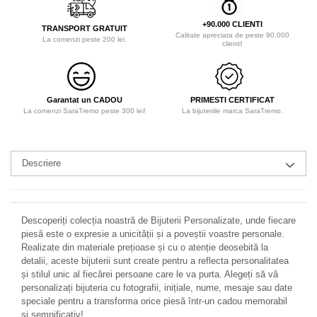
+90.000 CLIENTI
TRANSPORT GRATUIT
Calitate apreciata de peste 90.000
La comenzi peste 200 lei.
clienti!
Garantat un CADOU
PRIMESTI CERTIFICAT
La comenzi SaraTremo peste 300 lei!
La bijuteriile marca SaraTremo.
Descriere
Descoperiți colecția noastră de Bijuterii Personalizate, unde fiecare
piesă este o expresie a unicității și a poveștii voastre personale.
Realizate din materiale prețioase și cu o atenție deosebită la
detalii, aceste bijuterii sunt create pentru a reflecta personalitatea
și stilul unic al fiecărei persoane care le va purta. Alegeți să vă
personalizați bijuteria cu fotografii, inițiale, nume, mesaje sau date
speciale pentru a transforma orice piesă într-un cadou memorabil
și semnificativ!