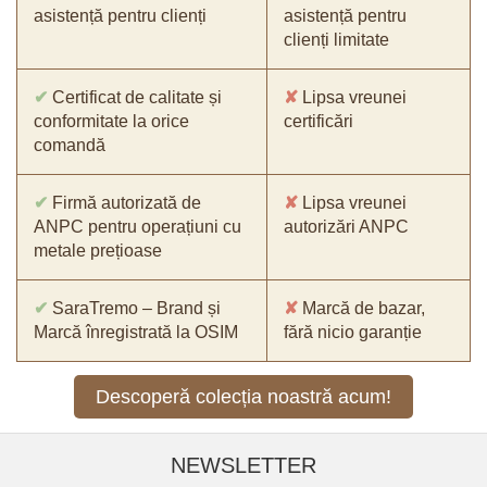
asistență pentru clienți
asistență pentru
clienți limitate
✔
Certificat de calitate și
✘
Lipsa vreunei
conformitate la orice
certificări
comandă
✔
Firmă autorizată de
✘
Lipsa vreunei
ANPC pentru operațiuni cu
autorizări ANPC
metale prețioase
✔
SaraTremo – Brand și
✘
Marcă de bazar,
Marcă înregistrată la OSIM
fără nicio garanție
Descoperă colecția noastră acum!
NEWSLETTER