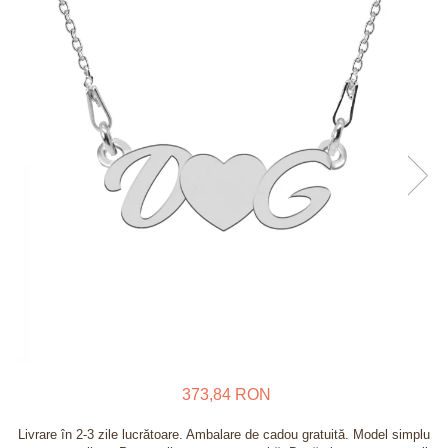
Verighete
Bijuterii pentru barbati
Inele
Lanturi
Bratari
Talismane
Verighete
Bijuterii din argint placate cu aur
24K
373,84 RON
Livrare în 2-3 zile lucrătoare. Ambalare de cadou gratuită. Model simplu