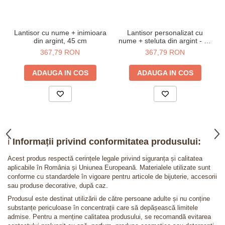
Lantisor cu nume + inimioara
Lantisor personalizat cu
din argint, 45 cm
nume + steluta din argint - 45
cm
367,79 RON
367,79 RON
ADAUGA IN COS
ADAUGA IN COS
ℹ️
Informații privind conformitatea produsului:
Acest produs respectă cerințele legale privind siguranța și calitatea
aplicabile în România și Uniunea Europeană. Materialele utilizate sunt
conforme cu standardele în vigoare pentru articole de bijuterie, accesorii
sau produse decorative, după caz.
Produsul este destinat utilizării de către persoane adulte și nu conține
substanțe periculoase în concentrații care să depășească limitele
admise. Pentru a menține calitatea produsului, se recomandă evitarea