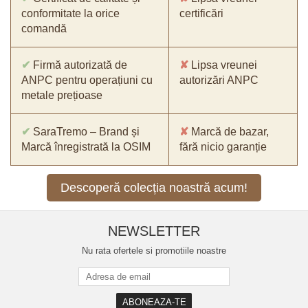
conformitate la orice
certificări
comandă
✔
Firmă autorizată de
✘
Lipsa vreunei
ANPC pentru operațiuni cu
autorizări ANPC
metale prețioase
✔
SaraTremo – Brand și
✘
Marcă de bazar,
Marcă înregistrată la OSIM
fără nicio garanție
Descoperă colecția noastră acum!
NEWSLETTER
Nu rata ofertele si promotiile noastre