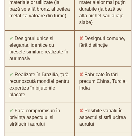
materialelor utilizate (la
materialelor mai puțin
bază se află bronz, al treilea
durabile (la bază se
metal ca valoare din lume)
află nichel sau aliaje
slabe)
✔
Designuri unice și
✘
Designuri comune,
elegante, identice cu
fără distincție
piesele similare realizate în
aur masiv
✔
Realizate în Brazilia, țară
✘
Fabricate în țări
recunoscută mondial pentru
precum China, Turcia,
expertiza în bijuteriile
India
placate
✔
Fără compromisuri în
✘
Posibile variații în
privința aspectului și
aspectul și strălucirea
strălucirii aurului
aurului