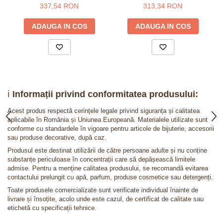
placat cu aur roz
Inimioara
337,54 RON
313,34 RON
ADAUGA IN COS
ADAUGA IN COS
ℹ️
Informații privind conformitatea produsului:
Acest produs respectă cerințele legale privind siguranța și calitatea
aplicabile în România și Uniunea Europeană. Materialele utilizate sunt
conforme cu standardele în vigoare pentru articole de bijuterie, accesorii
sau produse decorative, după caz.
Produsul este destinat utilizării de către persoane adulte și nu conține
substanțe periculoase în concentrații care să depășească limitele
admise. Pentru a menține calitatea produsului, se recomandă evitarea
contactului prelungit cu apă, parfum, produse cosmetice sau detergenți.
Toate produsele comercializate sunt verificate individual înainte de
livrare și însoțite, acolo unde este cazul, de certificat de calitate sau
etichetă cu specificații tehnice.