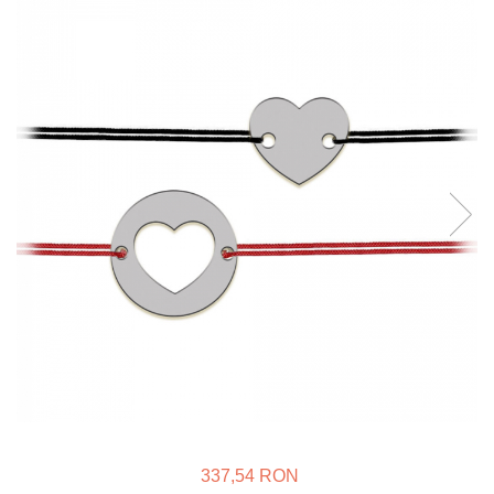
Verighete
Bijuterii pentru barbati
Inele
Lanturi
Bratari
Talismane
Verighete
Bijuterii din argint placate cu aur
24K
337,54 RON