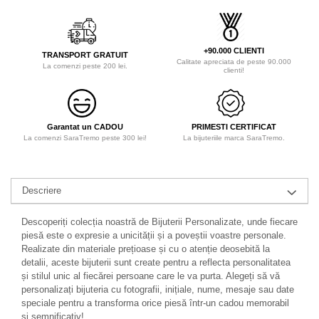
+90.000 CLIENTI
TRANSPORT GRATUIT
Calitate apreciata de peste 90.000
La comenzi peste 200 lei.
clienti!
Garantat un CADOU
PRIMESTI CERTIFICAT
La comenzi SaraTremo peste 300 lei!
La bijuteriile marca SaraTremo.
Descriere
Descoperiți colecția noastră de Bijuterii Personalizate, unde fiecare
piesă este o expresie a unicității și a poveștii voastre personale.
Realizate din materiale prețioase și cu o atenție deosebită la
detalii, aceste bijuterii sunt create pentru a reflecta personalitatea
și stilul unic al fiecărei persoane care le va purta. Alegeți să vă
personalizați bijuteria cu fotografii, inițiale, nume, mesaje sau date
speciale pentru a transforma orice piesă într-un cadou memorabil
și semnificativ!