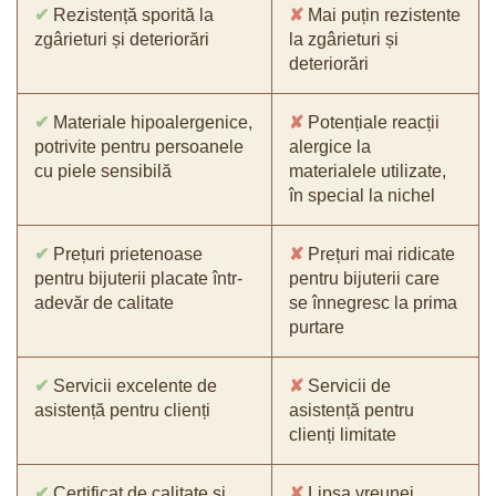
✔
Rezistență sporită la
✘
Mai puțin rezistente
zgârieturi și deteriorări
la zgârieturi și
deteriorări
✔
Materiale hipoalergenice,
✘
Potențiale reacții
potrivite pentru persoanele
alergice la
cu piele sensibilă
materialele utilizate,
în special la nichel
✔
Prețuri prietenoase
✘
Prețuri mai ridicate
pentru bijuterii placate într-
pentru bijuterii care
adevăr de calitate
se înnegresc la prima
purtare
✔
Servicii excelente de
✘
Servicii de
asistență pentru clienți
asistență pentru
clienți limitate
✔
Certificat de calitate și
✘
Lipsa vreunei