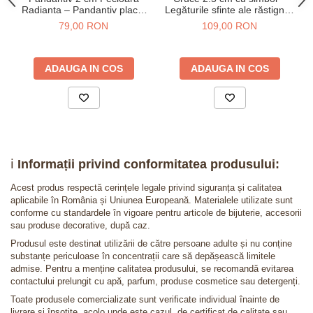
Radianta – Pandantiv placat
Legăturile sfinte ale răstignirii
cu aur 14K model medalion
lui Iisus
79,00 RON
109,00 RON
religios
ADAUGA IN COS
ADAUGA IN COS
ℹ️
Informații privind conformitatea produsului:
Acest produs respectă cerințele legale privind siguranța și calitatea
aplicabile în România și Uniunea Europeană. Materialele utilizate sunt
conforme cu standardele în vigoare pentru articole de bijuterie, accesorii
sau produse decorative, după caz.
Produsul este destinat utilizării de către persoane adulte și nu conține
substanțe periculoase în concentrații care să depășească limitele
admise. Pentru a menține calitatea produsului, se recomandă evitarea
contactului prelungit cu apă, parfum, produse cosmetice sau detergenți.
Toate produsele comercializate sunt verificate individual înainte de
livrare și însoțite, acolo unde este cazul, de certificat de calitate sau