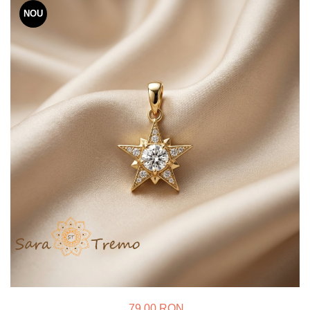
Verighete
NOU
Bijuterii pentru barbati
Inele
Lanturi
Bratari
Talismane
Verighete
Bijuterii din argint placate cu aur
24K
79,00 RON