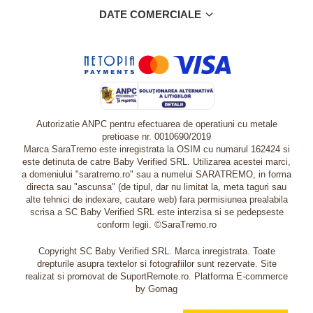
DATE COMERCIALE
Autorizatie ANPC pentru efectuarea de operatiuni cu metale
pretioase nr. 0010690/2019
Marca SaraTremo este inregistrata la OSIM cu numarul 162424 si
este detinuta de catre Baby Verified SRL. Utilizarea acestei marci,
a domeniului "saratremo.ro" sau a numelui SARATREMO, in forma
directa sau "ascunsa" (de tipul, dar nu limitat la, meta taguri sau
alte tehnici de indexare, cautare web) fara permisiunea prealabila
scrisa a SC Baby Verified SRL este interzisa si se pedepseste
conform legii. ©SaraTremo.ro
Copyright SC Baby Verified SRL. Marca inregistrata. Toate
drepturile asupra textelor si fotografiilor sunt rezervate. Site
realizat si promovat de SuportRemote.ro.
Platforma E-commerce
by Gomag