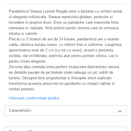
Pandantivul Steaua Luminii Regale este o bijuterie cu simbol astral
si eleganta sofisticata. Steaua reprezinta ghidare, protectie si
incredere in propriul drum. Este un pandantiv care transmite forta
interioara si claritate, fiind potrivit pentru femeia care isi urmeaza
intuitia si valorile.
Placat cu 3 straturi de aur de 14 karate, pandantivul are o nuanta
calda, identica aurului masiv, cu reflexii fine si uniforme. Lungimea
aproximativa este de 2 cm (cu tot cu anou), avand o prezenta
vizibila, dar echilibrata, potrivita atat pentru purtare zilnica, cat si
pentru tinute elegante.
Zirconia alba centrala imita perfect stralucirea diamantului natural,
iar detaliile pavate de pe bratele stelei adauga un joc subtil de
lumina. Designul bine proportionat si finisajele atent realizate
transforma aceasta piesa intr-un pandantiv cu impact rafinat si
simbol puternic.
Informatii conformitate produs
Caracteristici