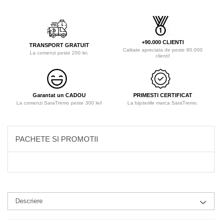
+90.000 CLIENTI
TRANSPORT GRATUIT
Calitate apreciata de peste 90.000
La comenzi peste 200 lei.
clienti!
Garantat un CADOU
PRIMESTI CERTIFICAT
La comenzi SaraTremo peste 300 lei!
La bijuteriile marca SaraTremo.
PACHETE SI PROMOTII
Descriere