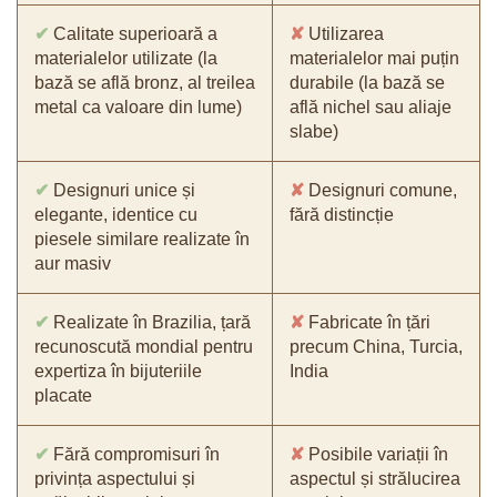
✔
Calitate superioară a
✘
Utilizarea
materialelor utilizate (la
materialelor mai puțin
bază se află bronz, al treilea
durabile (la bază se
metal ca valoare din lume)
află nichel sau aliaje
slabe)
✔
Designuri unice și
✘
Designuri comune,
elegante, identice cu
fără distincție
piesele similare realizate în
aur masiv
✔
Realizate în Brazilia, țară
✘
Fabricate în țări
recunoscută mondial pentru
precum China, Turcia,
expertiza în bijuteriile
India
placate
✔
Fără compromisuri în
✘
Posibile variații în
privința aspectului și
aspectul și strălucirea