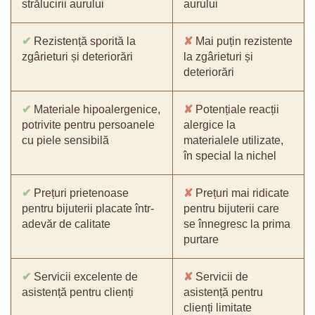
strălucirii aurului
aurului
✔
Rezistență sporită la
✘
Mai puțin rezistente
zgârieturi și deteriorări
la zgârieturi și
deteriorări
✔
Materiale hipoalergenice,
✘
Potențiale reacții
potrivite pentru persoanele
alergice la
cu piele sensibilă
materialele utilizate,
în special la nichel
✔
Prețuri prietenoase
✘
Prețuri mai ridicate
pentru bijuterii placate într-
pentru bijuterii care
adevăr de calitate
se înnegresc la prima
purtare
✔
Servicii excelente de
✘
Servicii de
asistență pentru clienți
asistență pentru
clienți limitate