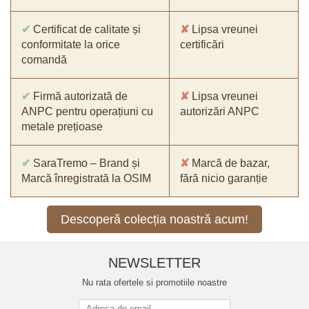
✔
Certificat de calitate și
✘
Lipsa vreunei
conformitate la orice
certificări
comandă
✔
Firmă autorizată de
✘
Lipsa vreunei
ANPC pentru operațiuni cu
autorizări ANPC
metale prețioase
✔
SaraTremo – Brand și
✘
Marcă de bazar,
Marcă înregistrată la OSIM
fără nicio garanție
Descoperă colecția noastră acum!
NEWSLETTER
Nu rata ofertele si promotiile noastre