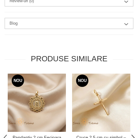
Review-uri
(0)
Blog
PRODUSE SIMILARE
NOU
NOU
Pandantiv 2 cm Fecioara
Cruce 2.5 cm cu simbol –