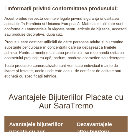
ℹ️
Informații privind conformitatea produsului:
Acest produs respectă cerințele legale privind siguranța și calitatea
aplicabile în România și Uniunea Europeană. Materialele utilizate sunt
conforme cu standardele în vigoare pentru articole de bijuterie, accesorii
sau produse decorative, după caz.
Produsul este destinat utilizării de către persoane adulte și nu conține
substanțe periculoase în concentrații care să depășească limitele
admise. Pentru a menține calitatea produsului, se recomandă evitarea
contactului prelungit cu apă, parfum, produse cosmetice sau detergenți.
Toate produsele comercializate sunt verificate individual înainte de
livrare și însoțite, acolo unde este cazul, de certificat de calitate sau
etichetă cu specificații tehnice.
Avantajele Bijuteriilor Placate cu
Aur SaraTremo
Avantajele bijuteriilor
Dezavantajele
placate cu aur
altor bijuterii