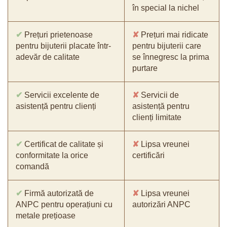
în special la nichel
✔
Prețuri prietenoase
✘
Prețuri mai ridicate
pentru bijuterii placate într-
pentru bijuterii care
adevăr de calitate
se înnegresc la prima
purtare
✔
Servicii excelente de
✘
Servicii de
asistență pentru clienți
asistență pentru
clienți limitate
✔
Certificat de calitate și
✘
Lipsa vreunei
conformitate la orice
certificări
comandă
✔
Firmă autorizată de
✘
Lipsa vreunei
ANPC pentru operațiuni cu
autorizări ANPC
metale prețioase