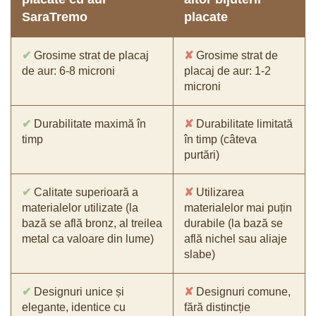
SaraTremo
placate
✔
Grosime strat de placaj
✘
Grosime strat de
de aur: 6-8 microni
placaj de aur: 1-2
microni
✔
Durabilitate maximă în
✘
Durabilitate limitată
timp
în timp (câteva
purtări)
✔
Calitate superioară a
✘
Utilizarea
materialelor utilizate (la
materialelor mai puțin
bază se află bronz, al treilea
durabile (la bază se
metal ca valoare din lume)
află nichel sau aliaje
slabe)
✔
Designuri unice și
✘
Designuri comune,
elegante, identice cu
fără distincție