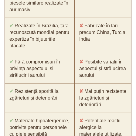
piesele similare realizate în
aur masiv
✔
Realizate în Brazilia, țară
✘
Fabricate în țări
recunoscută mondial pentru
precum China, Turcia,
expertiza în bijuteriile
India
placate
✔
Fără compromisuri în
✘
Posibile variații în
privința aspectului și
aspectul și strălucirea
strălucirii aurului
aurului
✔
Rezistență sporită la
✘
Mai puțin rezistente
zgârieturi și deteriorări
la zgârieturi și
deteriorări
✔
Materiale hipoalergenice,
✘
Potențiale reacții
potrivite pentru persoanele
alergice la
cu piele sensibilă
materialele utilizate,