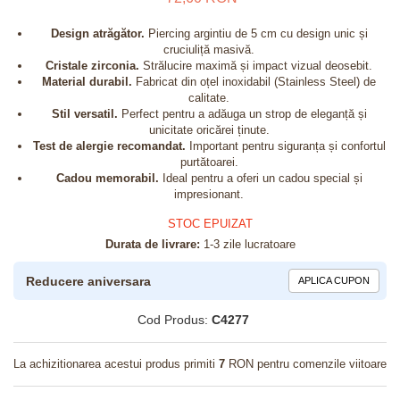
Design atrăgător.
Piercing argintiu de 5 cm cu design unic și
cruciuliță masivă.
Cristale zirconia.
Strălucire maximă și impact vizual deosebit.
Material durabil.
Fabricat din oțel inoxidabil (Stainless Steel) de
calitate.
Stil versatil.
Perfect pentru a adăuga un strop de eleganță și
unicitate oricărei ținute.
Test de alergie recomandat.
Important pentru siguranța și confortul
purtătoarei.
Cadou memorabil.
Ideal pentru a oferi un cadou special și
impresionant.
STOC EPUIZAT
Durata de livrare:
1-3 zile lucratoare
Reducere aniversara
APLICA CUPON
Cod Produs:
C4277
La achizitionarea acestui produs primiti
7
RON pentru comenzile viitoare