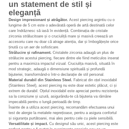
un statement de stil și
eleganță
Design impresionant și atrăgător.
Acest piercing argintiu cu o
lungime de 5 cm este o adevărată operă de artă destinată celor
care îndrăznesc să iasă în evidență. Combinația de cristale
zirconia strălucitoare și o cruciuliță mare și masivă creează un
accesoriu care nu doar că atrage atenția, dar și îmbogățește orice
ținută cu un aer de sofisticare.
Strălucire și rafinament.
Cristalele zirconia adaugă un plus de
strălucire acestui piercing, fiecare dintre ele fiind meticulos inserat
pentru a maximiza impactul vizual. Cruciulița masivă, situată în
mod strategic, adaugă o dimensiune spirituală și profundă
bijuteriei, transformând-o într-o declarație de stil personal.
Material durabil din Stainless Steel.
Fabricat din oțel inoxidabil
(Stainless Steel), acest piercing nu este doar estetic plăcut, ci și
extrem de durabil. Oțelul inoxidabil este apreciat pentru rezistența
sa la coroziune și uzură, asigurându-te că bijuteria va rămâne
impecabilă pentru o lungă perioadă de timp.
Înainte de a utiliza acest piercing, recomandăm efectuarea unui
test de alergie la metalele neprețioase, pentru a asigura confortul
și siguranța purtătoarei, mai ales pentru cele cu piele sensibilă.
Versatilitate și impact.
Cu designul său unic, acest piercing este