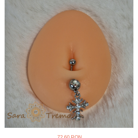
Verighete
Bijuterii pentru barbati
Inele
Lanturi
Bratari
Talismane
Verighete
Bijuterii din argint placate cu aur
24K
72,60 RON