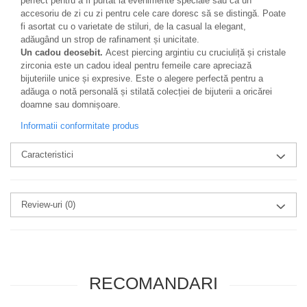
perfect pentru a fi purtat la evenimente speciale sau ca un
accesoriu de zi cu zi pentru cele care doresc să se distingă. Poate
fi asortat cu o varietate de stiluri, de la casual la elegant,
adăugând un strop de rafinament și unicitate.
Un cadou deosebit.
Acest piercing argintiu cu cruciuliță și cristale
zirconia este un cadou ideal pentru femeile care apreciază
bijuteriile unice și expresive. Este o alegere perfectă pentru a
adăuga o notă personală și stilată colecției de bijuterii a oricărei
doamne sau domnișoare.
Informatii conformitate produs
Caracteristici
Review-uri
(0)
RECOMANDARI