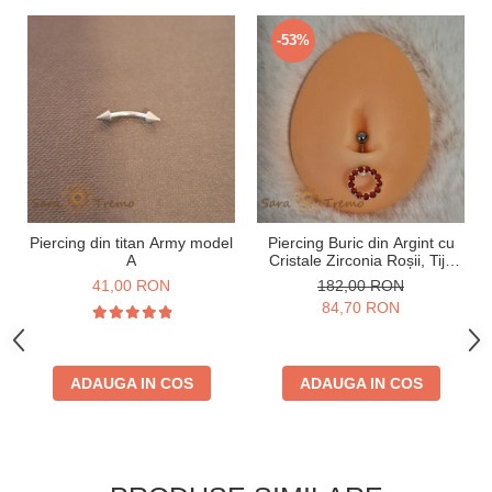
-53%
Piercing din titan Army model
Piercing Buric din Argint cu
A
Cristale Zirconia Roșii, Tijă
Groasă
41,00 RON
182,00 RON
84,70 RON
ADAUGA IN COS
ADAUGA IN COS