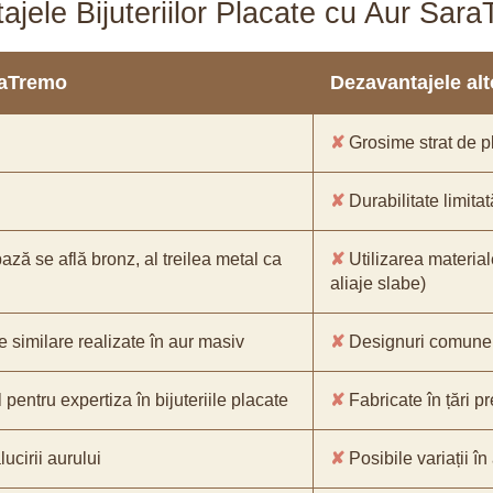
ajele Bijuteriilor Placate cu Aur Sar
araTremo
Dezavantajele alto
✘
Grosime strat de pl
✘
Durabilitate limitat
bază se află bronz, al treilea metal ca
✘
Utilizarea material
aliaje slabe)
e similare realizate în aur masiv
✘
Designuri comune, 
pentru expertiza în bijuteriile placate
✘
Fabricate în țări p
ucirii aurului
✘
Posibile variații în