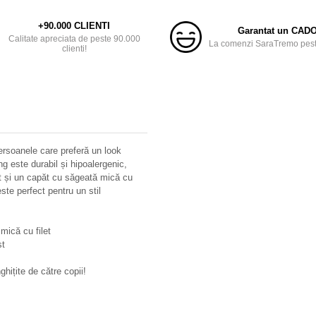
+90.000 CLIENTI
Garantat un CAD
Calitate apreciata de peste 90.000
La comenzi SaraTremo peste
clienti!
persoanele care preferă un look
ing este durabil și hipoalergenic,
lat și un capăt cu săgeată mică cu
ste perfect pentru un stil
mică cu filet
st
hițite de către copii!