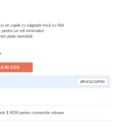
t și un capăt cu săgeată mică cu filet
 pentru un stil minimalist
ntru piele sensibilă
e
A IN COS
APLICA CUPON
miti
1
RON pentru comenzile viitoare