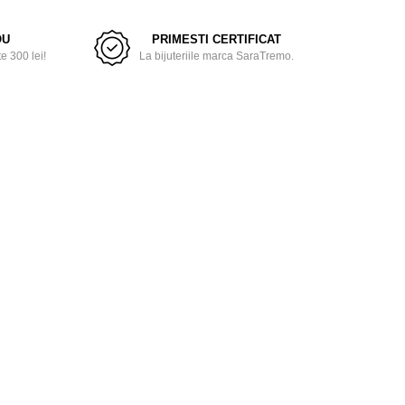
OU
PRIMESTI CERTIFICAT
 300 lei!
La bijuteriile marca SaraTremo.