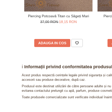
Piercing Potcoavă Titan cu Săgeți Mari
Pierc
37,00 RON
18,15 RON
ADAUGA IN COS
ℹ️
Informații privind conformitatea produsul
Acest produs respectă cerințele legale privind siguranța și cal
accesorii sau produse decorative, după caz.
Produsul este destinat utilizării de către persoane adulte și 
evitarea contactului prelungit cu apă, parfum, produse cosmeti
Toate produsele comercializate sunt verificate individual înainte