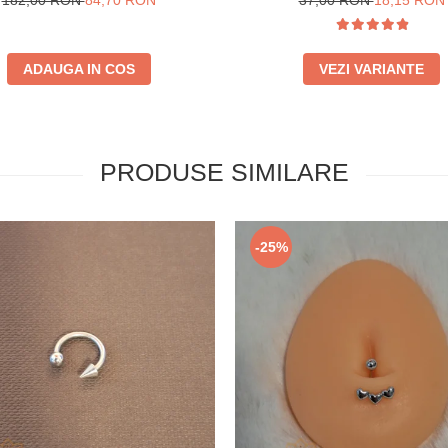
182,00 RON
84,70 RON
37,00 RON
18,15 RON
ADAUGA IN COS
VEZI VARIANTE
PRODUSE SIMILARE
-25%