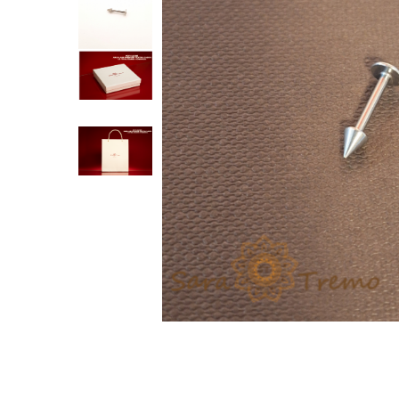
Verighete
Bijuterii pentru barbati
Inele
Lanturi
Bratari
Talismane
Verighete
Bijuterii din argint placate cu aur
24K
Distribuie
pe
Facebook