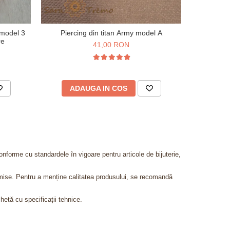
 model 3
Piercing din titan Army model A
Piercing
re
Zir
41,00 RON
1
ADAUGA IN COS
AD
onforme cu standardele în vigoare pentru articole de bijuterie,
admise. Pentru a menține calitatea produsului, se recomandă
chetă cu specificații tehnice.