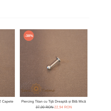
-38%
-51%
 2 Capete
Piercing Titan cu Tijă Dreaptă și Bilă Mică
Piercing Po
37,00 RON
22,94 RON
3