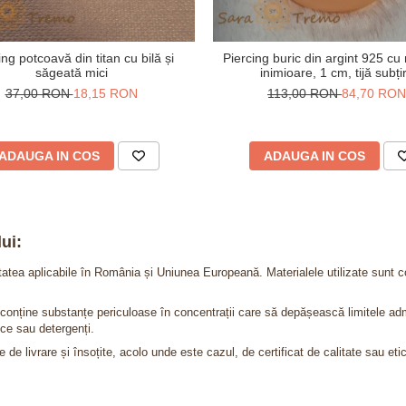
ing potcoavă din titan cu bilă și
Piercing buric din argint 925 cu
săgeată mici
inimioare, 1 cm, tijă subți
37,00 RON
18,15 RON
113,00 RON
84,70 RON
ADAUGA IN COS
ADAUGA IN COS
ui:
itatea aplicabile în România și Uniunea Europeană. Materialele utilizate sunt c
nu conține substanțe periculoase în concentrații care să depășească limitele 
ce sau detergenți.
 de livrare și însoțite, acolo unde este cazul, de certificat de calitate sau eti