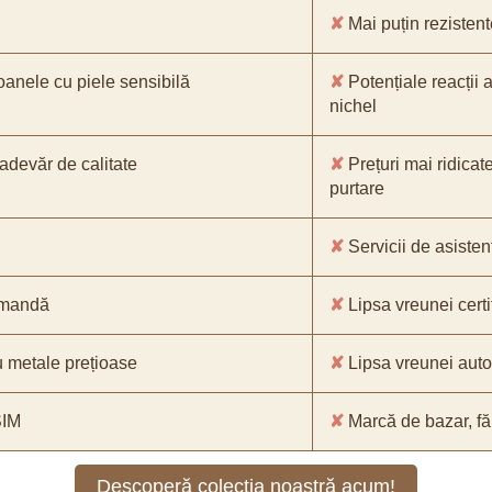
✘
Mai puțin rezistente
oanele cu piele sensibilă
✘
Potențiale reacții a
nichel
-adevăr de calitate
✘
Prețuri mai ridicat
purtare
✘
Servicii de asistenț
comandă
✘
Lipsa vreunei certif
 metale prețioase
✘
Lipsa vreunei aut
SIM
✘
Marcă de bazar, făr
Descoperă colecția noastră acum!