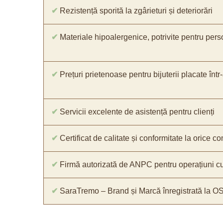
✔
Rezistență sporită la zgârieturi și deteriorări
✔
Materiale hipoalergenice, potrivite pentru pers
✔
Prețuri prietenoase pentru bijuterii placate într
✔
Servicii excelente de asistență pentru clienți
✔
Certificat de calitate și conformitate la orice 
✔
Firmă autorizată de ANPC pentru operațiuni cu
✔
SaraTremo – Brand și Marcă înregistrată la O