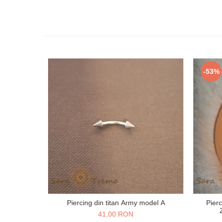
-53%
Piercing din titan Army model A
Pierc
41,00 RON