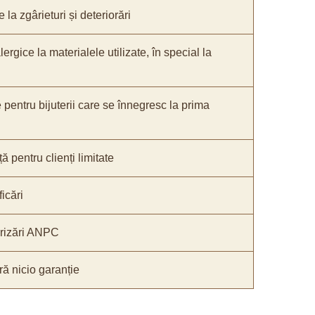
 la zgârieturi și deteriorări
lergice la materialele utilizate, în special la
e pentru bijuterii care se înnegresc la prima
ă pentru clienți limitate
icări
orizări ANPC
ă nicio garanție