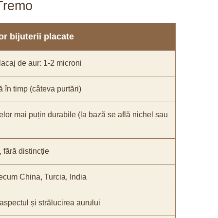
aTremo
r bijuterii placate
acaj de aur: 1-2 microni
ă în timp (câteva purtări)
elor mai puțin durabile (la bază se află nichel sau
fără distincție
recum China, Turcia, India
 aspectul și strălucirea aurului