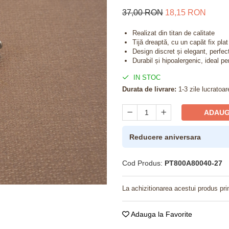
37,00 RON
18,15 RON
Realizat din titan de calitate
Tijă dreaptă, cu un capăt fix pla
Design discret și elegant, perfect
Durabil și hipoalergenic, ideal pe
IN STOC
Durata de livrare:
1-3 zile lucratoar
ADAUG
Reducere aniversara
Cod Produs:
PT800A80040-27
La achizitionarea acestui produs pri
Adauga la Favorite