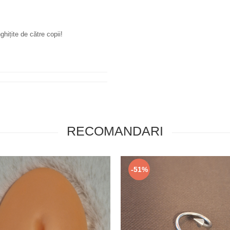
hițite de către copii!
RECOMANDARI
-51%