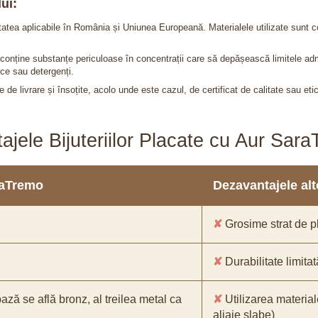
ui:
itatea aplicabile în România și Uniunea Europeană. Materialele utilizate sunt c
nu conține substanțe periculoase în concentrații care să depășească limitele 
ce sau detergenți.
 de livrare și însoțite, acolo unde este cazul, de certificat de calitate sau eti
ajele Bijuteriilor Placate cu Aur Sar
araTremo
Dezavantajele alto
✘
Grosime strat de pl
✘
Durabilitate limitat
bază se află bronz, al treilea metal ca
✘
Utilizarea material
aliaje slabe)