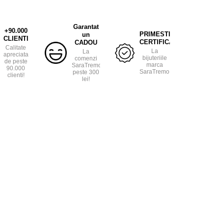
Garantat
+90.000
PRIMESTI
un
CLIENTI
CERTIFICAT
CADOU
Calitate
La
La
apreciata
bijuteriile
comenzi
de peste
marca
SaraTremo
90.000
SaraTremo.
peste 300
clienti!
lei!