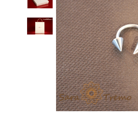
Verighete
Bijuterii pentru barbati
Inele
Lanturi
Bratari
Talismane
Verighete
Bijuterii din argint placate cu aur
24K
Distribuie
pe
Facebook