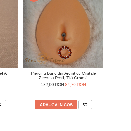
el A
Piercing Buric din Argint cu Cristale
Piercing di
Zirconia Roșii, Tijă Groasă
182,00 RON
84,70 RON
3
ADAUGA IN COS
V