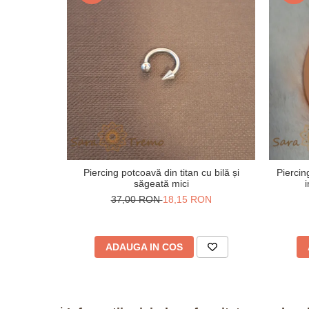
Piercing potcoavă din titan cu bilă și
Piercin
săgeată mici
i
37,00 RON
18,15 RON
ADAUGA IN COS