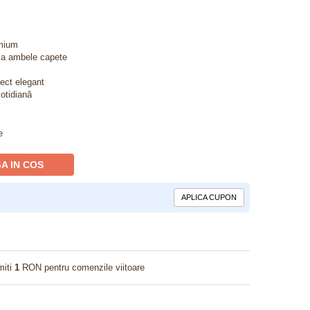
emium
la ambele capete
pect elegant
cotidiană
e
A IN COS
APLICA CUPON
miti
1
RON pentru comenzile viitoare