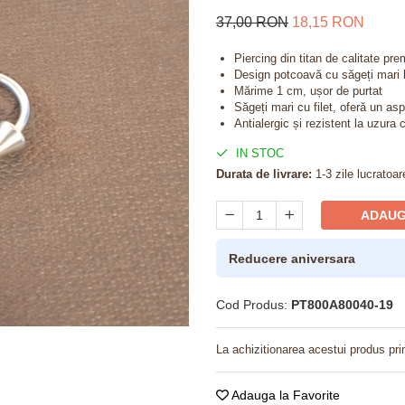
37,00 RON
18,15 RON
Piercing din titan de calitate pr
Design potcoavă cu săgeți mari 
Mărime 1 cm, ușor de purtat
Săgeți mari cu filet, oferă un as
Antialergic și rezistent la uzura 
IN STOC
Durata de livrare:
1-3 zile lucratoar
ADAUG
Reducere aniversara
Cod Produs:
PT800A80040-19
La achizitionarea acestui produs pri
Adauga la Favorite