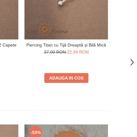
-51%
 2 Capete
Piercing Titan cu Tijă Dreaptă și Bilă Mică
Piercing Po
37,00 RON
22,94 RON
3
ADAUGA IN COS
-53%
-51%