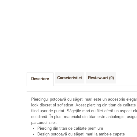
Caracteristici
Review-uri
(0)
Descriere
Piercingul potcoavă cu săgeți mari este un accesoriu elegan
look discret și sofisticat. Acest piercing din titan de calit
fiind ușor de purtat. Săgețile mari cu filet oferă un aspect e
cotidiană. În plus, materialul din titan este antialergic, asig
parcursul zilei.
Piercing din titan de calitate premium
Design potcoavă cu săgeți mari la ambele capete