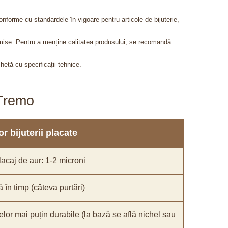
onforme cu standardele în vigoare pentru articole de bijuterie,
admise. Pentru a menține calitatea produsului, se recomandă
chetă cu specificații tehnice.
aTremo
r bijuterii placate
acaj de aur: 1-2 microni
ă în timp (câteva purtări)
elor mai puțin durabile (la bază se află nichel sau