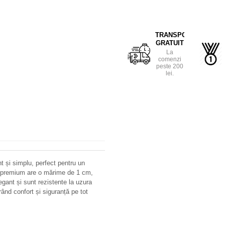
TRANSPORT
GRATUIT
La
comenzi
peste 200
lei.
t și simplu, perfect pentru un
ate premium are o mărime de 1 cm,
legant și sunt rezistente la uzura
urând confort și siguranță pe tot