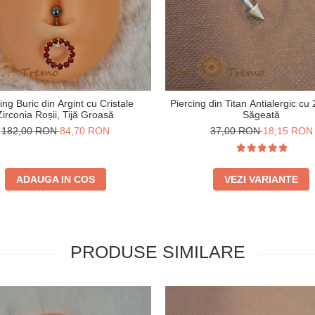
ing Buric din Argint cu Cristale
Piercing din Titan Antialergic cu
Zirconia Roșii, Tijă Groasă
Săgeată
182,00 RON
84,70 RON
37,00 RON
18,15 RON
ADAUGA IN COS
VEZI VARIANTE
PRODUSE SIMILARE