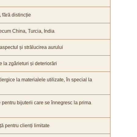
fără distincție
recum China, Turcia, India
 aspectul și strălucirea aurului
 la zgârieturi și deteriorări
lergice la materialele utilizate, în special la
e pentru bijuterii care se înnegresc la prima
ă pentru clienți limitate