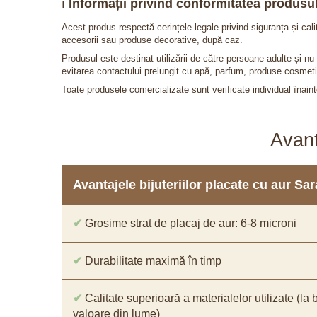
ℹ️
Informații privind conformitatea produsul
Acest produs respectă cerințele legale privind siguranța și cal
accesorii sau produse decorative, după caz.
Produsul este destinat utilizării de către persoane adulte și 
evitarea contactului prelungit cu apă, parfum, produse cosmeti
Toate produsele comercializate sunt verificate individual înainte
Avant
Avantajele bijuteriilor placate cu aur S
✔
Grosime strat de placaj de aur: 6-8 microni
✔
Durabilitate maximă în timp
✔
Calitate superioară a materialelor utilizate (la 
valoare din lume)