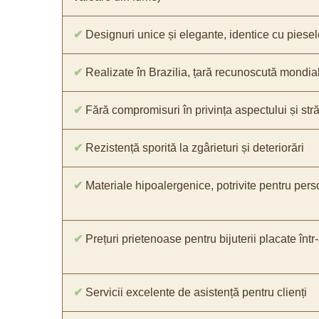
✔
Designuri unice și elegante, identice cu piesel
✔
Realizate în Brazilia, țară recunoscută mondial 
✔
Fără compromisuri în privința aspectului și străl
✔
Rezistență sporită la zgârieturi și deteriorări
✔
Materiale hipoalergenice, potrivite pentru pers
✔
Prețuri prietenoase pentru bijuterii placate într
✔
Servicii excelente de asistență pentru clienți