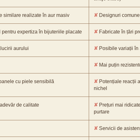
e similare realizate în aur masiv
✘
Designuri comune, 
pentru expertiza în bijuteriile placate
✘
Fabricate în țări p
ucirii aurului
✘
Posibile variații în
✘
Mai puțin rezistente
oanele cu piele sensibilă
✘
Potențiale reacții a
nichel
-adevăr de calitate
✘
Prețuri mai ridicat
purtare
✘
Servicii de asistenț