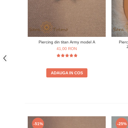
Piercing din titan Army model A
Pierc
41,00 RON
ADAUGA IN COS
-51%
-25%