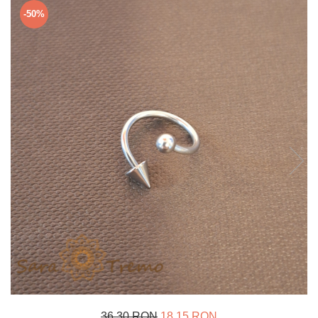
Verighete
-50%
Bijuterii pentru barbati
Inele
Lanturi
Bratari
Talismane
Verighete
Bijuterii din argint placate cu aur
24K
36,30 RON
18,15 RON