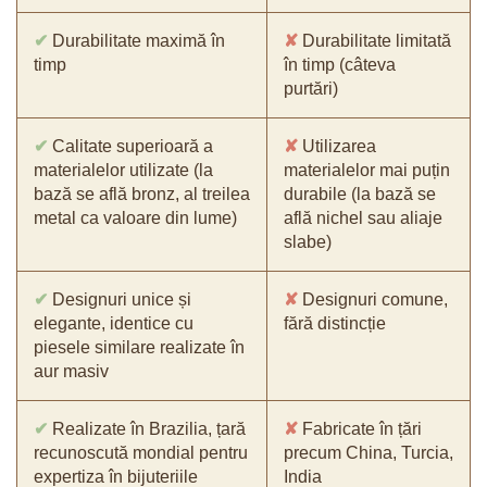
✔
Durabilitate maximă în
✘
Durabilitate limitată
timp
în timp (câteva
purtări)
✔
Calitate superioară a
✘
Utilizarea
materialelor utilizate (la
materialelor mai puțin
bază se află bronz, al treilea
durabile (la bază se
metal ca valoare din lume)
află nichel sau aliaje
slabe)
✔
Designuri unice și
✘
Designuri comune,
elegante, identice cu
fără distincție
piesele similare realizate în
aur masiv
✔
Realizate în Brazilia, țară
✘
Fabricate în țări
recunoscută mondial pentru
precum China, Turcia,
expertiza în bijuteriile
India