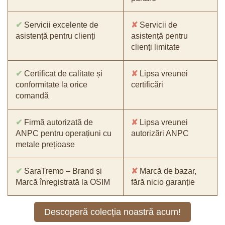
✔
Servicii excelente de
✘
Servicii de
asistență pentru clienți
asistență pentru
clienți limitate
✔
Certificat de calitate și
✘
Lipsa vreunei
conformitate la orice
certificări
comandă
✔
Firmă autorizată de
✘
Lipsa vreunei
ANPC pentru operațiuni cu
autorizări ANPC
metale prețioase
✔
SaraTremo – Brand și
✘
Marcă de bazar,
Marcă înregistrată la OSIM
fără nicio garanție
Descoperă colecția noastră acum!