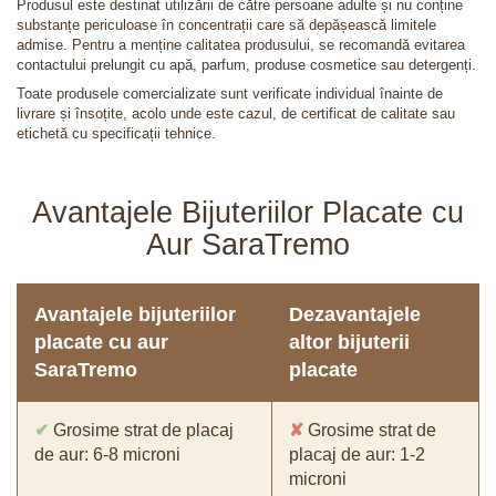
Produsul este destinat utilizării de către persoane adulte și nu conține
substanțe periculoase în concentrații care să depășească limitele
admise. Pentru a menține calitatea produsului, se recomandă evitarea
contactului prelungit cu apă, parfum, produse cosmetice sau detergenți.
Toate produsele comercializate sunt verificate individual înainte de
livrare și însoțite, acolo unde este cazul, de certificat de calitate sau
etichetă cu specificații tehnice.
Avantajele Bijuteriilor Placate cu
Aur SaraTremo
Avantajele bijuteriilor
Dezavantajele
placate cu aur
altor bijuterii
SaraTremo
placate
✔
Grosime strat de placaj
✘
Grosime strat de
de aur: 6-8 microni
placaj de aur: 1-2
microni