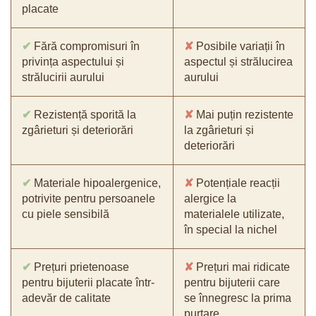
placate
✔
Fără compromisuri în
✘
Posibile variații în
privința aspectului și
aspectul și strălucirea
strălucirii aurului
aurului
✔
Rezistență sporită la
✘
Mai puțin rezistente
zgârieturi și deteriorări
la zgârieturi și
deteriorări
✔
Materiale hipoalergenice,
✘
Potențiale reacții
potrivite pentru persoanele
alergice la
cu piele sensibilă
materialele utilizate,
în special la nichel
✔
Prețuri prietenoase
✘
Prețuri mai ridicate
pentru bijuterii placate într-
pentru bijuterii care
adevăr de calitate
se înnegresc la prima
purtare