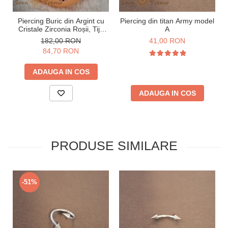
Piercing Buric din Argint cu
Piercing din titan Army model
Cristale Zirconia Roșii, Tijă
A
Groasă
182,00 RON
41,00 RON
84,70 RON
ADAUGA IN COS
ADAUGA IN COS
PRODUSE SIMILARE
-51%