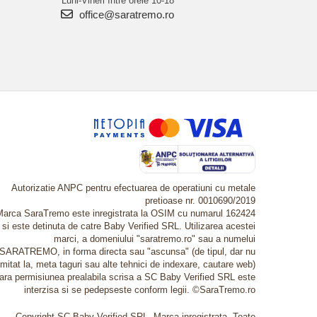
Luni-Vineri între orele 10-18
office@saratremo.ro
Autorizatie ANPC pentru efectuarea de operatiuni cu metale
pretioase nr. 0010690/2019
Marca SaraTremo este inregistrata la OSIM cu numarul 162424
si este detinuta de catre Baby Verified SRL. Utilizarea acestei
marci, a domeniului "saratremo.ro" sau a numelui
SARATREMO, in forma directa sau "ascunsa" (de tipul, dar nu
imitat la, meta taguri sau alte tehnici de indexare, cautare web)
fara permisiunea prealabila scrisa a SC Baby Verified SRL este
interzisa si se pedepseste conform legii. ©SaraTremo.ro
Copyright SC Baby Verified SRL. Marca inregistrata. Toate