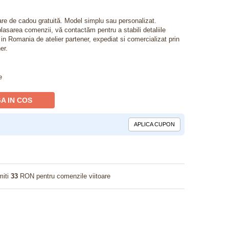
lare de cadou gratuită. Model simplu sau personalizat.
lasarea comenzii, vă contactăm pentru a stabili detaliile
t in Romania de atelier partener, expediat si comercializat prin
er.
e
A IN COS
APLICA CUPON
miti
33
RON pentru comenzile viitoare