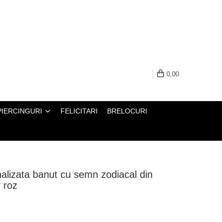
0,00
PIERCINGURI
FELICITARI
BRELOCURI
alizata banut cu semn zodiacal din
r roz