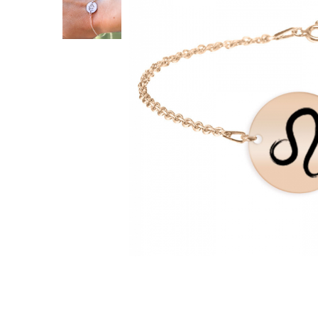
Verighete
Bijuterii pentru barbati
Inele
Lanturi
Bratari
Talismane
Verighete
Bijuterii din argint placate cu aur
24K
Distribuie
pe
Facebook