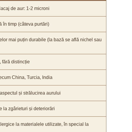
acaj de aur: 1-2 microni
ă în timp (câteva purtări)
elor mai puțin durabile (la bază se află nichel sau
fără distincție
recum China, Turcia, India
 aspectul și strălucirea aurului
 la zgârieturi și deteriorări
lergice la materialele utilizate, în special la