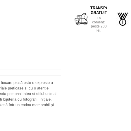
TRANSPORT
GRATUIT
La
comenzi
peste 200
lei.
 fiecare piesă este o expresie a
riale prețioase și cu o atenție
ecta personalitatea și stilul unic al
bijuteria cu fotografii, inițiale,
iesă într-un cadou memorabil și