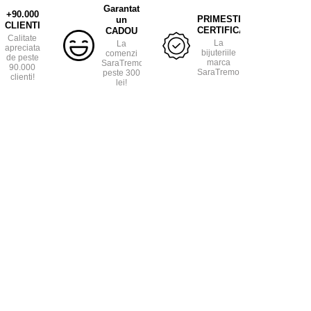
Garantat
+90.000
PRIMESTI
un
CLIENTI
CERTIFICAT
CADOU
Calitate
La
La
apreciata
bijuteriile
comenzi
de peste
marca
SaraTremo
90.000
SaraTremo.
peste 300
clienti!
lei!