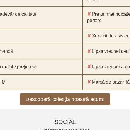
-adevăr de calitate
✘
Prețuri mai ridicat
purtare
✘
Servicii de asistenț
comandă
✘
Lipsa vreunei certif
 metale prețioase
✘
Lipsa vreunei aut
SIM
✘
Marcă de bazar, făr
Descoperă colecția noastră acum!
SOCIAL