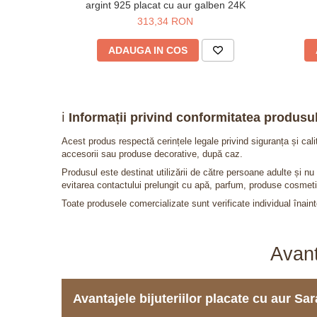
argint 925 placat cu aur galben 24K
313,34 RON
ADAUGA IN COS
ℹ️
Informații privind conformitatea produsul
Acest produs respectă cerințele legale privind siguranța și cal
accesorii sau produse decorative, după caz.
Produsul este destinat utilizării de către persoane adulte și 
evitarea contactului prelungit cu apă, parfum, produse cosmeti
Toate produsele comercializate sunt verificate individual înainte
Avant
Avantajele bijuteriilor placate cu aur S