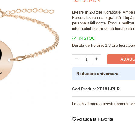
337,54 RON
Livrare în 2-3 zile lucrătoare. Amba
Personalizarea este gratuită. După p
personalizării dorite. Produs realiza
intermediul nostru de atelierul parten
IN STOC
Durata de livrare:
1-3 zile lucratoar
ADAUG
Reducere aniversara
Cod Produs:
XP181-PLR
La achizitionarea acestui produs pri
Adauga la Favorite