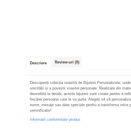
Review-uri
(0)
Descriere
Descoperiți colecția noastră de Bijuterii Personalizate, unde
unicității și a poveștii voastre personale. Realizate din mate
deosebită la detalii, aceste bijuterii sunt create pentru a refl
fiecărei persoane care le va purta. Alegeți să vă personalizați 
nume, mesaje sau date speciale pentru a transforma orice p
semnificativ!
Informatii conformitate produs