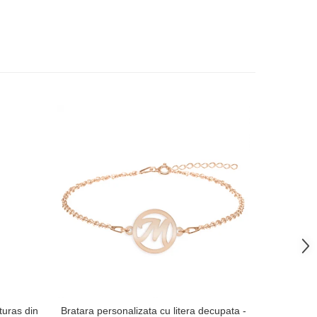
-38%
uturas din
Bratara personalizata cu litera decupata -
Breloc tra