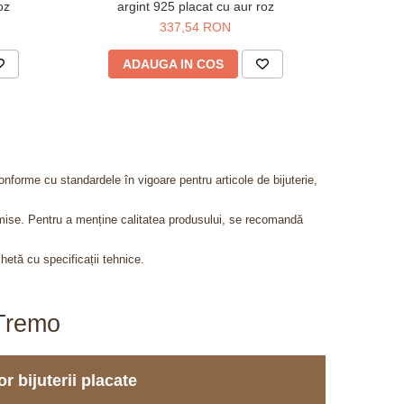
oz
argint 925 placat cu aur roz
metalic
337,54 RON
4
ADAUGA IN COS
AD
onforme cu standardele în vigoare pentru articole de bijuterie,
admise. Pentru a menține calitatea produsului, se recomandă
chetă cu specificații tehnice.
aTremo
r bijuterii placate