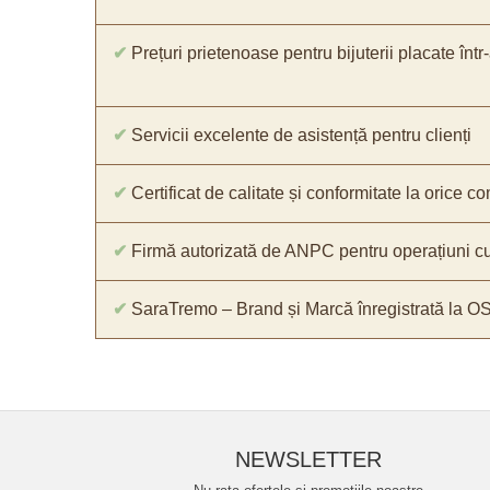
✔
Prețuri prietenoase pentru bijuterii placate într
✔
Servicii excelente de asistență pentru clienți
✔
Certificat de calitate și conformitate la orice 
✔
Firmă autorizată de ANPC pentru operațiuni cu
✔
SaraTremo – Brand și Marcă înregistrată la O
NEWSLETTER