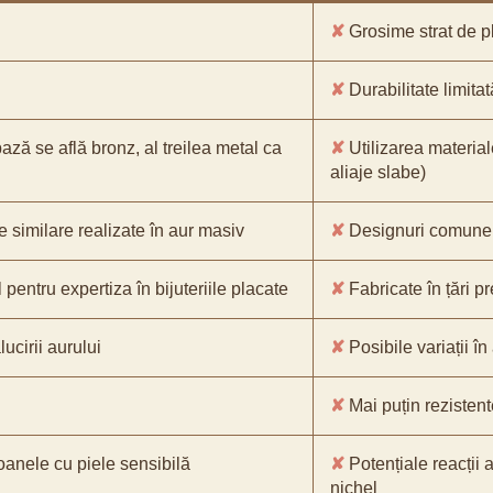
✘
Grosime strat de pl
✘
Durabilitate limitat
bază se află bronz, al treilea metal ca
✘
Utilizarea material
aliaje slabe)
e similare realizate în aur masiv
✘
Designuri comune, 
pentru expertiza în bijuteriile placate
✘
Fabricate în țări p
ucirii aurului
✘
Posibile variații în
✘
Mai puțin rezistente
oanele cu piele sensibilă
✘
Potențiale reacții a
nichel