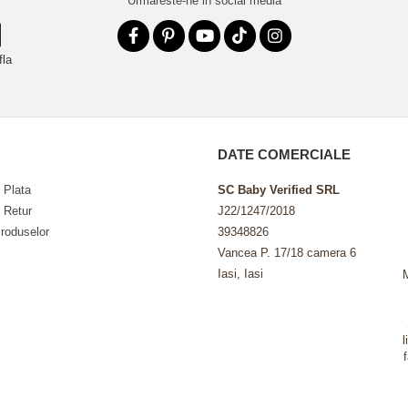
Urmareste-ne in social media
fla
DATE COMERCIALE
 Plata
SC Baby Verified SRL
e Retur
J22/1247/2018
roduselor
39348826
Vancea P. 17/18 camera 6
Iasi, Iasi
l