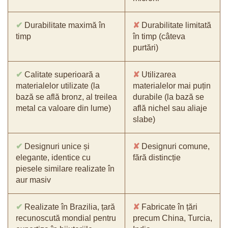
✔
Durabilitate maximă în
✘
Durabilitate limitată
timp
în timp (câteva
purtări)
✔
Calitate superioară a
✘
Utilizarea
materialelor utilizate (la
materialelor mai puțin
bază se află bronz, al treilea
durabile (la bază se
metal ca valoare din lume)
află nichel sau aliaje
slabe)
✔
Designuri unice și
✘
Designuri comune,
elegante, identice cu
fără distincție
piesele similare realizate în
aur masiv
✔
Realizate în Brazilia, țară
✘
Fabricate în țări
recunoscută mondial pentru
precum China, Turcia,