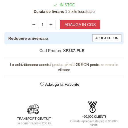
IN STOC
Durata de livrare:
1-3 zile lucratoare
ADAUGA IN COS
Reducere aniversara
APLICA CUPON
Cod Produs:
XP237-PLR
La achizitionarea acestui produs primiti
28
RON pentru comenzile
viitoare
Adauga la Favorite
+90.000 CLIENTI
TRANSPORT GRATUIT
Calitate apreciata de peste 90.000
La comenzi peste 200 lei.
clienti!