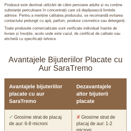
Produsul este destinat utilizării de către persoane adulte și nu conține
substanțe periculoase în concentrații care să depășească limitele
admise. Pentru a menține calitatea produsului, se recomandă evitarea
contactului prelungit cu apă, parfum, produse cosmetice sau detergenți.
Toate produsele comercializate sunt verificate individual înainte de
livrare și însoțite, acolo unde este cazul, de certificat de calitate sau
etichetă cu specificații tehnice.
Avantajele Bijuteriilor Placate cu
Aur SaraTremo
Avantajele bijuteriilor
Dezavantajele
placate cu aur
altor bijuterii
SaraTremo
placate
✔
Grosime strat de placaj
✘
Grosime strat de
de aur: 6-8 microni
placaj de aur: 1-2
microni