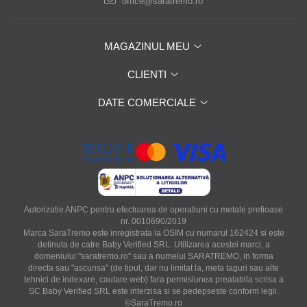
office@saratremo.ro
MAGAZINUL MEU
CLIENTI
DATE COMERCIALE
Autorizatie ANPC pentru efectuarea de operatiuni cu metale pretioase
nr. 0010690/2019
Marca SaraTremo este inregistrata la OSIM cu numarul 162424 si este
detinuta de catre Baby Verified SRL. Utilizarea acestei marci, a
domeniului "saratremo.ro" sau a numelui SARATREMO, in forma
directa sau "ascunsa" (de tipul, dar nu limitat la, meta taguri sau alte
tehnici de indexare, cautare web) fara permisiunea prealabila scrisa a
SC Baby Verified SRL este interzisa si se pedepseste conform legii.
©SaraTremo.ro