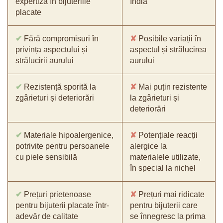
expertiza în bijuteriile
India
placate
✔
Fără compromisuri în
✘
Posibile variații în
privința aspectului și
aspectul și strălucirea
strălucirii aurului
aurului
✔
Rezistență sporită la
✘
Mai puțin rezistente
zgârieturi și deteriorări
la zgârieturi și
deteriorări
✔
Materiale hipoalergenice,
✘
Potențiale reacții
potrivite pentru persoanele
alergice la
cu piele sensibilă
materialele utilizate,
în special la nichel
✔
Prețuri prietenoase
✘
Prețuri mai ridicate
pentru bijuterii placate într-
pentru bijuterii care
adevăr de calitate
se înnegresc la prima