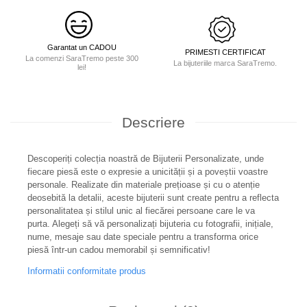
Garantat un CADOU
PRIMESTI CERTIFICAT
La comenzi SaraTremo peste 300
La bijuteriile marca SaraTremo.
lei!
Descriere
Descoperiți colecția noastră de Bijuterii Personalizate, unde
fiecare piesă este o expresie a unicității și a poveștii voastre
personale. Realizate din materiale prețioase și cu o atenție
deosebită la detalii, aceste bijuterii sunt create pentru a reflecta
personalitatea și stilul unic al fiecărei persoane care le va
purta. Alegeți să vă personalizați bijuteria cu fotografii, inițiale,
nume, mesaje sau date speciale pentru a transforma orice
piesă într-un cadou memorabil și semnificativ!
Informatii conformitate produs