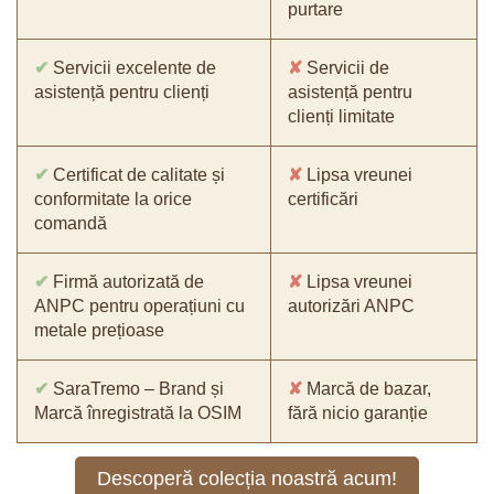
purtare
✔
Servicii excelente de
✘
Servicii de
asistență pentru clienți
asistență pentru
clienți limitate
✔
Certificat de calitate și
✘
Lipsa vreunei
conformitate la orice
certificări
comandă
✔
Firmă autorizată de
✘
Lipsa vreunei
ANPC pentru operațiuni cu
autorizări ANPC
metale prețioase
✔
SaraTremo – Brand și
✘
Marcă de bazar,
Marcă înregistrată la OSIM
fără nicio garanție
Descoperă colecția noastră acum!