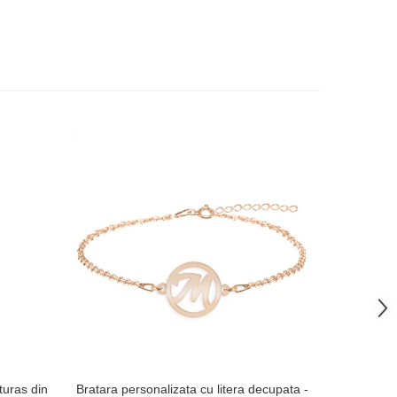
-38%
uturas din
Bratara personalizata cu litera decupata -
Breloc tra