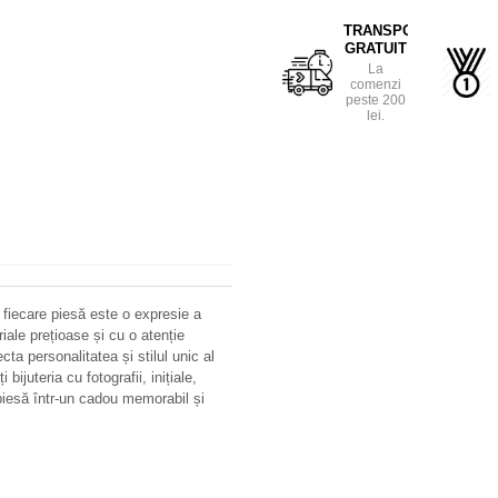
TRANSPORT
GRATUIT
La
comenzi
peste 200
lei.
 fiecare piesă este o expresie a
riale prețioase și cu o atenție
ecta personalitatea și stilul unic al
bijuteria cu fotografii, inițiale,
iesă într-un cadou memorabil și