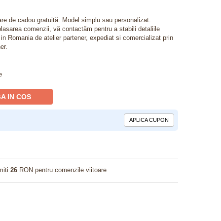
lare de cadou gratuită. Model simplu sau personalizat.
lasarea comenzii, vă contactăm pentru a stabili detaliile
t in Romania de atelier partener, expediat si comercializat prin
er.
e
A IN COS
APLICA CUPON
miti
26
RON pentru comenzile viitoare