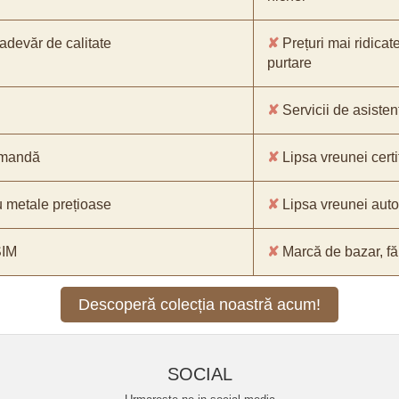
-adevăr de calitate
✘
Prețuri mai ridicat
purtare
✘
Servicii de asistenț
comandă
✘
Lipsa vreunei certif
 metale prețioase
✘
Lipsa vreunei aut
SIM
✘
Marcă de bazar, făr
Descoperă colecția noastră acum!
SOCIAL