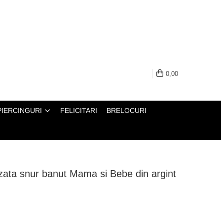
0,00
PIERCINGURI
FELICITARI
BRELOCURI
izata snur banut Mama si Bebe din argint