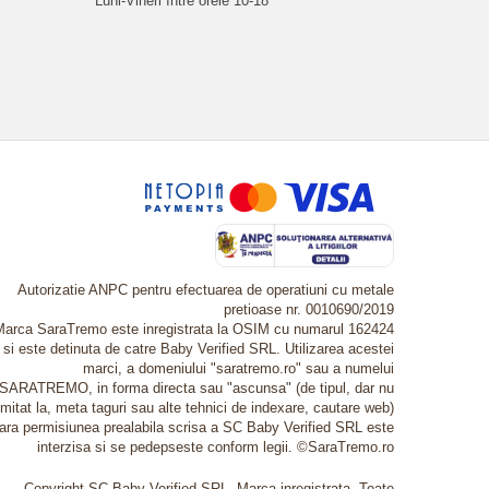
Luni-Vineri între orele 10-18
Autorizatie ANPC pentru efectuarea de operatiuni cu metale
pretioase nr. 0010690/2019
Marca SaraTremo este inregistrata la OSIM cu numarul 162424
si este detinuta de catre Baby Verified SRL. Utilizarea acestei
marci, a domeniului "saratremo.ro" sau a numelui
SARATREMO, in forma directa sau "ascunsa" (de tipul, dar nu
imitat la, meta taguri sau alte tehnici de indexare, cautare web)
fara permisiunea prealabila scrisa a SC Baby Verified SRL este
interzisa si se pedepseste conform legii. ©SaraTremo.ro
Copyright SC Baby Verified SRL. Marca inregistrata. Toate