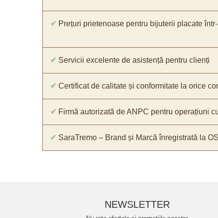
✔
Prețuri prietenoase pentru bijuterii placate într
✔
Servicii excelente de asistență pentru clienți
✔
Certificat de calitate și conformitate la orice 
✔
Firmă autorizată de ANPC pentru operațiuni cu
✔
SaraTremo – Brand și Marcă înregistrată la O
NEWSLETTER