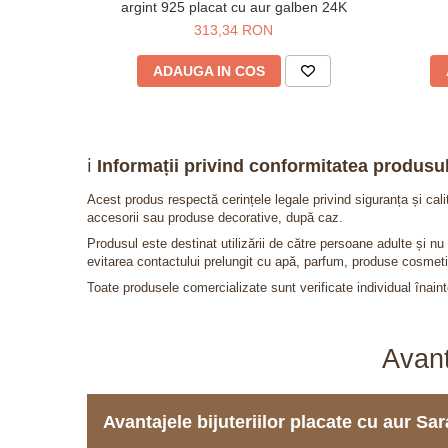
argint 925 placat cu aur galben 24K
313,34 RON
ADAUGA IN COS
ℹ️
Informații privind conformitatea produsul
Acest produs respectă cerințele legale privind siguranța și cal
accesorii sau produse decorative, după caz.
Produsul este destinat utilizării de către persoane adulte și 
evitarea contactului prelungit cu apă, parfum, produse cosmeti
Toate produsele comercializate sunt verificate individual înainte
Avant
Avantajele bijuteriilor placate cu aur S