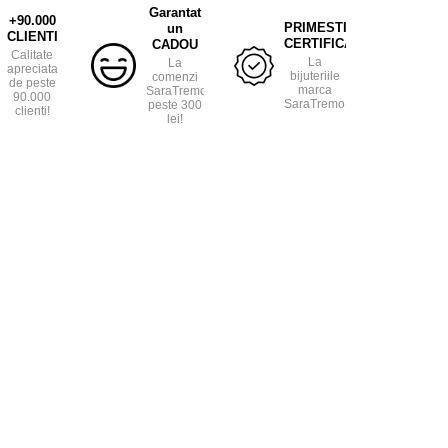
Garantat
+90.000
PRIMESTI
un
CLIENTI
CERTIFICAT
CADOU
Calitate
La
La
apreciata
bijuteriile
comenzi
de peste
marca
SaraTremo
90.000
SaraTremo.
peste 300
clienti!
lei!