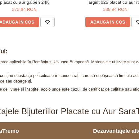
placat cu aur galben 24K
argint 925 placat cu aur r
373,84 RON
385,94 RON
ADAUGA IN COS
ADAUGA IN COS
ui:
itatea aplicabile în România și Uniunea Europeană. Materialele utilizate sunt c
nu conține substanțe periculoase în concentrații care să depășească limitele 
ce sau detergenți.
 de livrare și însoțite, acolo unde este cazul, de certificat de calitate sau eti
ajele Bijuteriilor Placate cu Aur Sar
araTremo
Dezavantajele alto