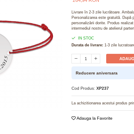
264,94 RON
Livrare în 2-3 zile lucrătoare. Amba
Personalizarea este gratuită. După p
personalizării dorite. Produs realiza
intermediul nostru de atelierul parten
IN STOC
Durata de livrare:
1-3 zile lucratoar
ADAUG
Reducere aniversara
Cod Produs:
XP237
La achizitionarea acestui produs pri
Adauga la Favorite