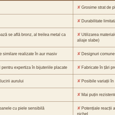
✘
Grosime strat de pl
✘
Durabilitate limitat
bază se află bronz, al treilea metal ca
✘
Utilizarea material
aliaje slabe)
e similare realizate în aur masiv
✘
Designuri comune, 
pentru expertiza în bijuteriile placate
✘
Fabricate în țări p
ucirii aurului
✘
Posibile variații în
✘
Mai puțin rezistente
oanele cu piele sensibilă
✘
Potențiale reacții a
nichel