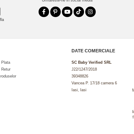
Urmareste-ne in social media
fla
DATE COMERCIALE
 Plata
SC Baby Verified SRL
e Retur
J22/1247/2018
roduselor
39348826
Vancea P. 17/18 camera 6
Iasi, Iasi
l