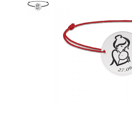
Verighete
Bijuterii pentru barbati
Inele
Lanturi
Bratari
Talismane
Verighete
Bijuterii din argint placate cu aur
24K
Distribuie
pe
Facebook