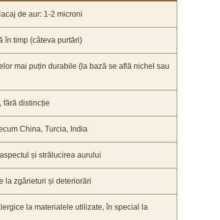
acaj de aur: 1-2 microni
ă în timp (câteva purtări)
elor mai puțin durabile (la bază se află nichel sau
fără distincție
recum China, Turcia, India
 aspectul și strălucirea aurului
 la zgârieturi și deteriorări
lergice la materialele utilizate, în special la