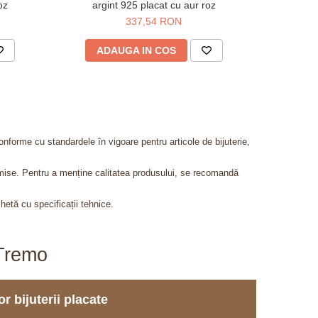
oz
argint 925 placat cu aur roz
metalic
337,54 RON
4
ADAUGA IN COS
AD
onforme cu standardele în vigoare pentru articole de bijuterie,
admise. Pentru a menține calitatea produsului, se recomandă
chetă cu specificații tehnice.
aTremo
r bijuterii placate