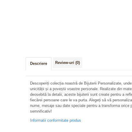
Review-uri
(0)
Descriere
Descoperiți colecția noastră de Bijuterii Personalizate, unde
unicității și a poveștii voastre personale. Realizate din mate
deosebită la detalii, aceste bijuterii sunt create pentru a refl
fiecărei persoane care le va purta. Alegeți să vă personalizați 
nume, mesaje sau date speciale pentru a transforma orice p
semnificativ!
Informatii conformitate produs