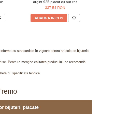
oz
argint 925 placat cu aur roz
metalic
337,54 RON
4
ADAUGA IN COS
AD
onforme cu standardele în vigoare pentru articole de bijuterie,
admise. Pentru a menține calitatea produsului, se recomandă
chetă cu specificații tehnice.
aTremo
r bijuterii placate