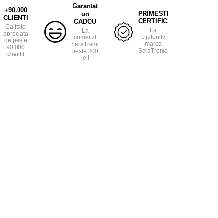
Garantat
+90.000
PRIMESTI
un
CLIENTI
CERTIFICAT
CADOU
Calitate
La
La
apreciata
bijuteriile
comenzi
de peste
marca
SaraTremo
90.000
SaraTremo.
peste 300
clienti!
lei!