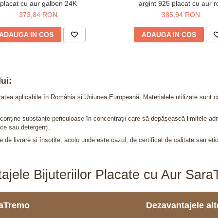
placat cu aur galben 24K
argint 925 placat cu aur r
373,84 RON
385,94 RON
ADAUGA IN COS
ADAUGA IN COS
ui:
itatea aplicabile în România și Uniunea Europeană. Materialele utilizate sunt c
nu conține substanțe periculoase în concentrații care să depășească limitele 
ce sau detergenți.
 de livrare și însoțite, acolo unde este cazul, de certificat de calitate sau eti
ajele Bijuteriilor Placate cu Aur Sar
araTremo
Dezavantajele alto