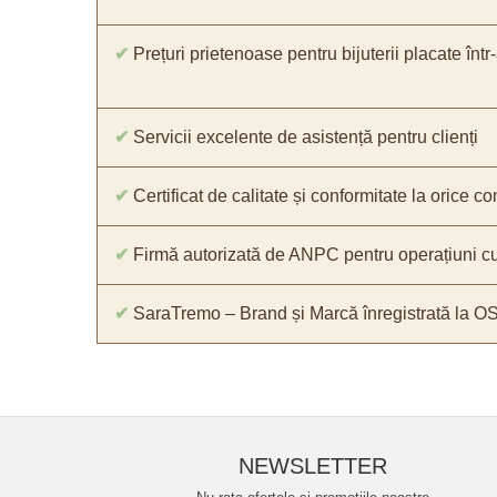
✔
Prețuri prietenoase pentru bijuterii placate într
✔
Servicii excelente de asistență pentru clienți
✔
Certificat de calitate și conformitate la orice 
✔
Firmă autorizată de ANPC pentru operațiuni cu
✔
SaraTremo – Brand și Marcă înregistrată la O
NEWSLETTER