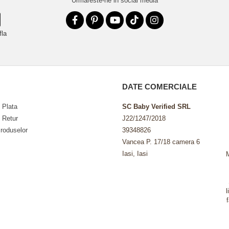
Urmareste-ne in social media
fla
DATE COMERCIALE
 Plata
SC Baby Verified SRL
e Retur
J22/1247/2018
roduselor
39348826
Vancea P. 17/18 camera 6
Iasi, Iasi
l