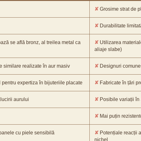
✘
Grosime strat de pl
✘
Durabilitate limitat
bază se află bronz, al treilea metal ca
✘
Utilizarea material
aliaje slabe)
e similare realizate în aur masiv
✘
Designuri comune, 
pentru expertiza în bijuteriile placate
✘
Fabricate în țări p
ucirii aurului
✘
Posibile variații în
✘
Mai puțin rezistente
oanele cu piele sensibilă
✘
Potențiale reacții a
nichel