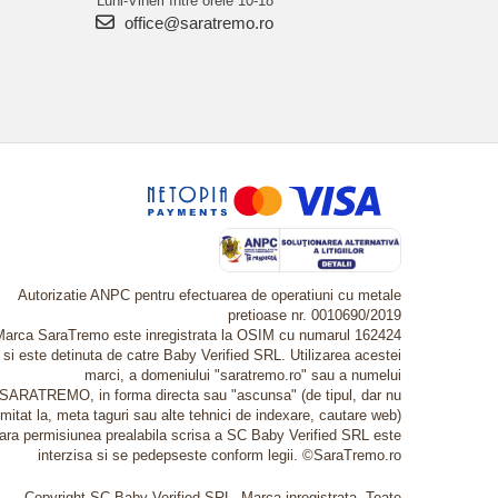
Luni-Vineri între orele 10-18
office@saratremo.ro
Autorizatie ANPC pentru efectuarea de operatiuni cu metale
pretioase nr. 0010690/2019
Marca SaraTremo este inregistrata la OSIM cu numarul 162424
si este detinuta de catre Baby Verified SRL. Utilizarea acestei
marci, a domeniului "saratremo.ro" sau a numelui
SARATREMO, in forma directa sau "ascunsa" (de tipul, dar nu
imitat la, meta taguri sau alte tehnici de indexare, cautare web)
fara permisiunea prealabila scrisa a SC Baby Verified SRL este
interzisa si se pedepseste conform legii. ©SaraTremo.ro
Copyright SC Baby Verified SRL. Marca inregistrata. Toate