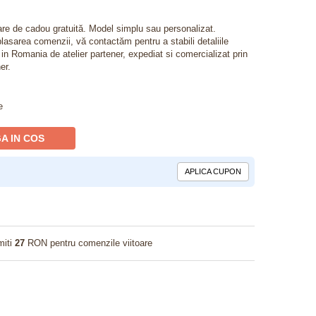
lare de cadou gratuită. Model simplu sau personalizat.
lasarea comenzii, vă contactăm pentru a stabili detaliile
t in Romania de atelier partener, expediat si comercializat prin
er.
e
A IN COS
APLICA CUPON
miti
27
RON pentru comenzile viitoare