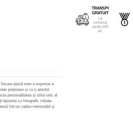
TRANSPORT
GRATUIT
La
comenzi
peste 200
lei.
 fiecare piesă este o expresie a
riale prețioase și cu o atenție
ecta personalitatea și stilul unic al
bijuteria cu fotografii, inițiale,
iesă într-un cadou memorabil și