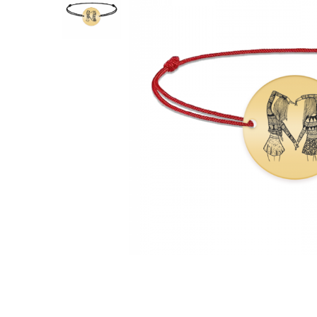
Verighete
Bijuterii pentru barbati
Inele
Lanturi
Bratari
Talismane
Verighete
Bijuterii din argint placate cu aur
24K
Distribuie
pe
Facebook