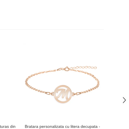
-38%
uturas din
Bratara personalizata cu litera decupata -
Breloc tra