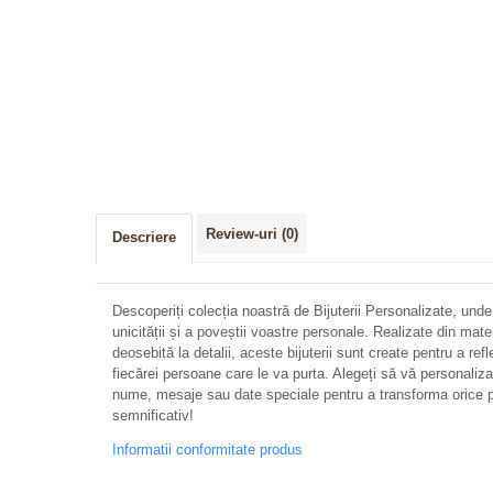
Review-uri
(0)
Descriere
Descoperiți colecția noastră de Bijuterii Personalizate, unde
unicității și a poveștii voastre personale. Realizate din mate
deosebită la detalii, aceste bijuterii sunt create pentru a refl
fiecărei persoane care le va purta. Alegeți să vă personalizați 
nume, mesaje sau date speciale pentru a transforma orice p
semnificativ!
Informatii conformitate produs