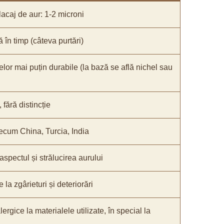
acaj de aur: 1-2 microni
ă în timp (câteva purtări)
elor mai puțin durabile (la bază se află nichel sau
fără distincție
recum China, Turcia, India
 aspectul și strălucirea aurului
 la zgârieturi și deteriorări
lergice la materialele utilizate, în special la