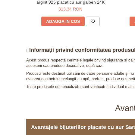
argint 925 placat cu aur galben 24K
313,34 RON
ADAUGA IN COS
ℹ️
Informații privind conformitatea produsul
Acest produs respectă cerințele legale privind siguranța și cal
accesorii sau produse decorative, după caz.
Produsul este destinat utilizării de către persoane adulte și 
evitarea contactului prelungit cu apă, parfum, produse cosmeti
Toate produsele comercializate sunt verificate individual înainte
Avant
Avantajele bijuteriilor placate cu aur S