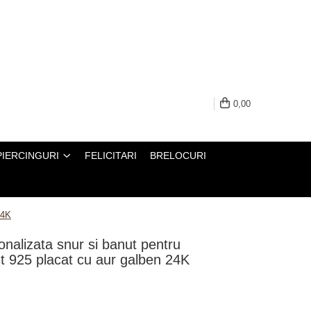
0,00
PIERCINGURI
FELICITARI
BRELOCURI
24K
onalizata snur si banut pentru
int 925 placat cu aur galben 24K