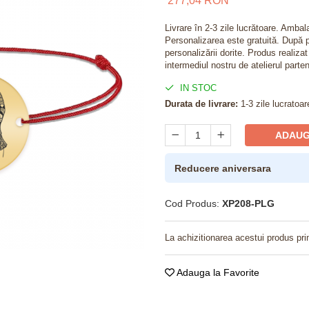
277,04 RON
Livrare în 2-3 zile lucrătoare. Amba
Personalizarea este gratuită. După p
personalizării dorite. Produs realiza
intermediul nostru de atelierul parten
IN STOC
Durata de livrare:
1-3 zile lucratoar
ADAUG
Reducere aniversara
Cod Produs:
XP208-PLG
La achizitionarea acestui produs pri
Adauga la Favorite