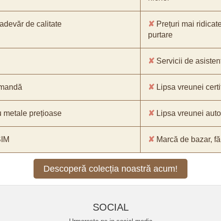
-adevăr de calitate
✘
Prețuri mai ridicat
purtare
✘
Servicii de asistenț
comandă
✘
Lipsa vreunei certif
 metale prețioase
✘
Lipsa vreunei aut
SIM
✘
Marcă de bazar, făr
Descoperă colecția noastră acum!
SOCIAL