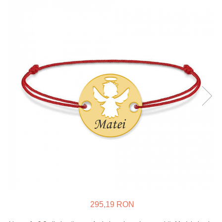
Verighete
Bijuterii pentru barbati
Inele
Lanturi
Bratari
Talismane
Verighete
Bijuterii din argint placate cu aur
24K
295,19 RON