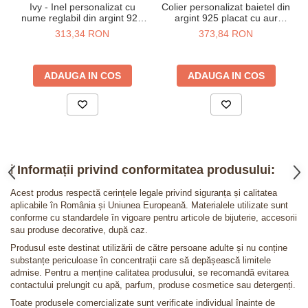
Ivy - Inel personalizat cu
Colier personalizat baietel din
nume reglabil din argint 925
argint 925 placat cu aur
placat cu aur galben 24K
galben 24K
313,34 RON
373,84 RON
ADAUGA IN COS
ADAUGA IN COS
ℹ️
Informații privind conformitatea produsului:
Acest produs respectă cerințele legale privind siguranța și calitatea
aplicabile în România și Uniunea Europeană. Materialele utilizate sunt
conforme cu standardele în vigoare pentru articole de bijuterie, accesorii
sau produse decorative, după caz.
Produsul este destinat utilizării de către persoane adulte și nu conține
substanțe periculoase în concentrații care să depășească limitele
admise. Pentru a menține calitatea produsului, se recomandă evitarea
contactului prelungit cu apă, parfum, produse cosmetice sau detergenți.
Toate produsele comercializate sunt verificate individual înainte de