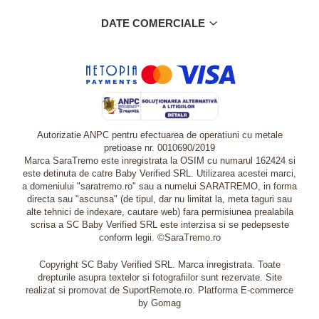
DATE COMERCIALE
Autorizatie ANPC pentru efectuarea de operatiuni cu metale
pretioase nr. 0010690/2019
Marca SaraTremo este inregistrata la OSIM cu numarul 162424 si
este detinuta de catre Baby Verified SRL. Utilizarea acestei marci,
a domeniului "saratremo.ro" sau a numelui SARATREMO, in forma
directa sau "ascunsa" (de tipul, dar nu limitat la, meta taguri sau
alte tehnici de indexare, cautare web) fara permisiunea prealabila
scrisa a SC Baby Verified SRL este interzisa si se pedepseste
conform legii. ©SaraTremo.ro
Copyright SC Baby Verified SRL. Marca inregistrata. Toate
drepturile asupra textelor si fotografiilor sunt rezervate. Site
realizat si promovat de SuportRemote.ro.
Platforma E-commerce
by Gomag