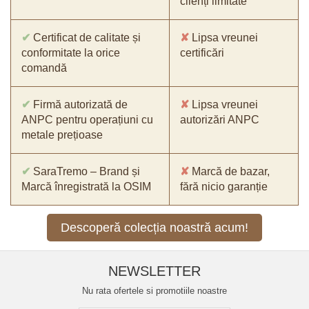
clienți limitate
✔
Certificat de calitate și
✘
Lipsa vreunei
conformitate la orice
certificări
comandă
✔
Firmă autorizată de
✘
Lipsa vreunei
ANPC pentru operațiuni cu
autorizări ANPC
metale prețioase
✔
SaraTremo – Brand și
✘
Marcă de bazar,
Marcă înregistrată la OSIM
fără nicio garanție
Descoperă colecția noastră acum!
NEWSLETTER
Nu rata ofertele si promotiile noastre