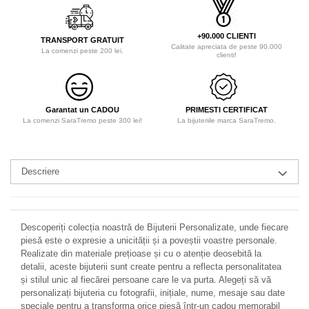
+90.000 CLIENTI
TRANSPORT GRATUIT
Calitate apreciata de peste 90.000
La comenzi peste 200 lei.
clienti!
Garantat un CADOU
PRIMESTI CERTIFICAT
La comenzi SaraTremo peste 300 lei!
La bijuteriile marca SaraTremo.
Descriere
Descoperiți colecția noastră de Bijuterii Personalizate, unde fiecare
piesă este o expresie a unicității și a poveștii voastre personale.
Realizate din materiale prețioase și cu o atenție deosebită la
detalii, aceste bijuterii sunt create pentru a reflecta personalitatea
și stilul unic al fiecărei persoane care le va purta. Alegeți să vă
personalizați bijuteria cu fotografii, inițiale, nume, mesaje sau date
speciale pentru a transforma orice piesă într-un cadou memorabil