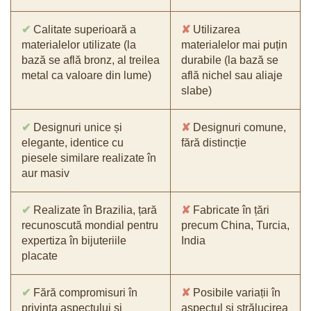
✔
Calitate superioară a
✘
Utilizarea
materialelor utilizate (la
materialelor mai puțin
bază se află bronz, al treilea
durabile (la bază se
metal ca valoare din lume)
află nichel sau aliaje
slabe)
✔
Designuri unice și
✘
Designuri comune,
elegante, identice cu
fără distincție
piesele similare realizate în
aur masiv
✔
Realizate în Brazilia, țară
✘
Fabricate în țări
recunoscută mondial pentru
precum China, Turcia,
expertiza în bijuteriile
India
placate
✔
Fără compromisuri în
✘
Posibile variații în
privința aspectului și
aspectul și strălucirea