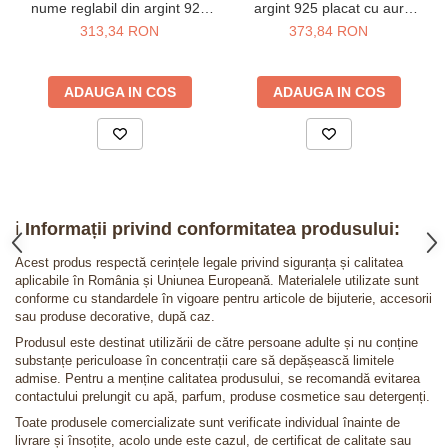
nume reglabil din argint 925
argint 925 placat cu aur
placat cu aur galben 24K
galben 24K
313,34 RON
373,84 RON
ADAUGA IN COS
ADAUGA IN COS
ℹ️
Informații privind conformitatea produsului:
Acest produs respectă cerințele legale privind siguranța și calitatea
aplicabile în România și Uniunea Europeană. Materialele utilizate sunt
conforme cu standardele în vigoare pentru articole de bijuterie, accesorii
sau produse decorative, după caz.
Produsul este destinat utilizării de către persoane adulte și nu conține
substanțe periculoase în concentrații care să depășească limitele
admise. Pentru a menține calitatea produsului, se recomandă evitarea
contactului prelungit cu apă, parfum, produse cosmetice sau detergenți.
Toate produsele comercializate sunt verificate individual înainte de
livrare și însoțite, acolo unde este cazul, de certificat de calitate sau