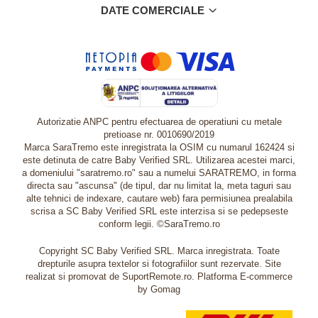
DATE COMERCIALE
Autorizatie ANPC pentru efectuarea de operatiuni cu metale
pretioase nr. 0010690/2019
Marca SaraTremo este inregistrata la OSIM cu numarul 162424 si
este detinuta de catre Baby Verified SRL. Utilizarea acestei marci,
a domeniului "saratremo.ro" sau a numelui SARATREMO, in forma
directa sau "ascunsa" (de tipul, dar nu limitat la, meta taguri sau
alte tehnici de indexare, cautare web) fara permisiunea prealabila
scrisa a SC Baby Verified SRL este interzisa si se pedepseste
conform legii. ©SaraTremo.ro
Copyright SC Baby Verified SRL. Marca inregistrata. Toate
drepturile asupra textelor si fotografiilor sunt rezervate. Site
realizat si promovat de SuportRemote.ro.
Platforma E-commerce
by Gomag