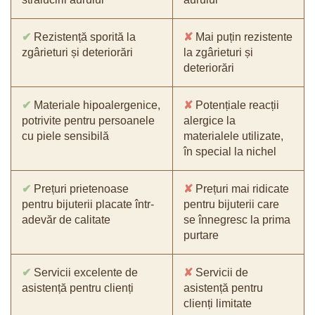
✔
Rezistență sporită la
✘
Mai puțin rezistente
zgârieturi și deteriorări
la zgârieturi și
deteriorări
✔
Materiale hipoalergenice,
✘
Potențiale reacții
potrivite pentru persoanele
alergice la
cu piele sensibilă
materialele utilizate,
în special la nichel
✔
Prețuri prietenoase
✘
Prețuri mai ridicate
pentru bijuterii placate într-
pentru bijuterii care
adevăr de calitate
se înnegresc la prima
purtare
✔
Servicii excelente de
✘
Servicii de
asistență pentru clienți
asistență pentru
clienți limitate