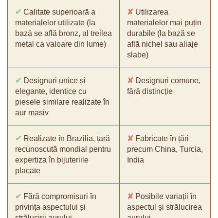
✔
Calitate superioară a
✘
Utilizarea
materialelor utilizate (la
materialelor mai puțin
bază se află bronz, al treilea
durabile (la bază se
metal ca valoare din lume)
află nichel sau aliaje
slabe)
✔
Designuri unice și
✘
Designuri comune,
elegante, identice cu
fără distincție
piesele similare realizate în
aur masiv
✔
Realizate în Brazilia, țară
✘
Fabricate în țări
recunoscută mondial pentru
precum China, Turcia,
expertiza în bijuteriile
India
placate
✔
Fără compromisuri în
✘
Posibile variații în
privința aspectului și
aspectul și strălucirea
strălucirii aurului
aurului