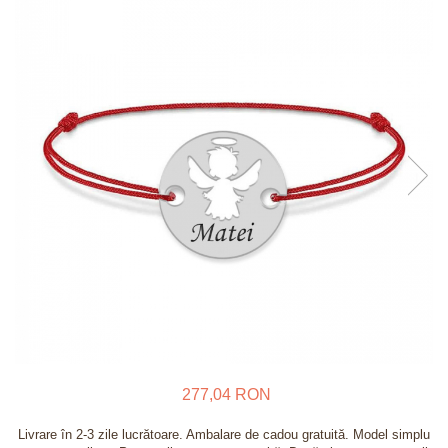
Verighete
Bijuterii pentru barbati
Inele
Lanturi
Bratari
Talismane
Verighete
Bijuterii din argint placate cu aur
24K
277,04 RON
Livrare în 2-3 zile lucrătoare. Ambalare de cadou gratuită. Model simplu