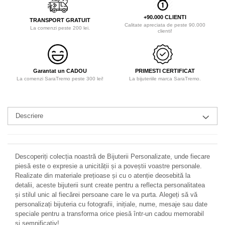
+90.000 CLIENTI
TRANSPORT GRATUIT
Calitate apreciata de peste 90.000
La comenzi peste 200 lei.
clienti!
Garantat un CADOU
PRIMESTI CERTIFICAT
La comenzi SaraTremo peste 300 lei!
La bijuteriile marca SaraTremo.
Descriere
Descoperiți colecția noastră de Bijuterii Personalizate, unde fiecare
piesă este o expresie a unicității și a poveștii voastre personale.
Realizate din materiale prețioase și cu o atenție deosebită la
detalii, aceste bijuterii sunt create pentru a reflecta personalitatea
și stilul unic al fiecărei persoane care le va purta. Alegeți să vă
personalizați bijuteria cu fotografii, inițiale, nume, mesaje sau date
speciale pentru a transforma orice piesă într-un cadou memorabil
și semnificativ!