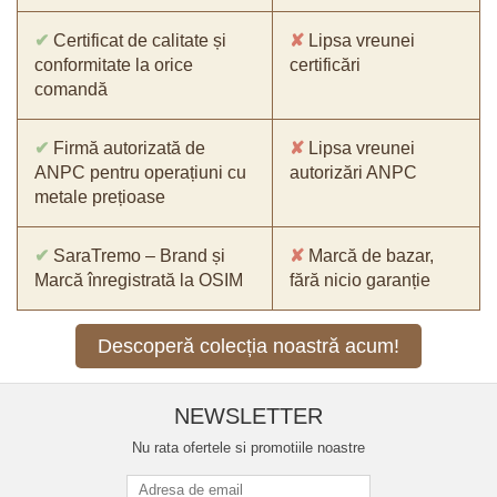
✔
Certificat de calitate și
✘
Lipsa vreunei
conformitate la orice
certificări
comandă
✔
Firmă autorizată de
✘
Lipsa vreunei
ANPC pentru operațiuni cu
autorizări ANPC
metale prețioase
✔
SaraTremo – Brand și
✘
Marcă de bazar,
Marcă înregistrată la OSIM
fără nicio garanție
Descoperă colecția noastră acum!
NEWSLETTER
Nu rata ofertele si promotiile noastre