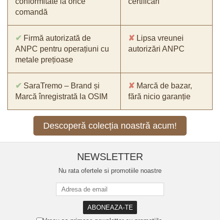
conformitate la orice
certificări
comandă
✔
Firmă autorizată de
✘
Lipsa vreunei
ANPC pentru operațiuni cu
autorizări ANPC
metale prețioase
✔
SaraTremo – Brand și
✘
Marcă de bazar,
Marcă înregistrată la OSIM
fără nicio garanție
Descoperă colecția noastră acum!
NEWSLETTER
Nu rata ofertele si promotiile noastre