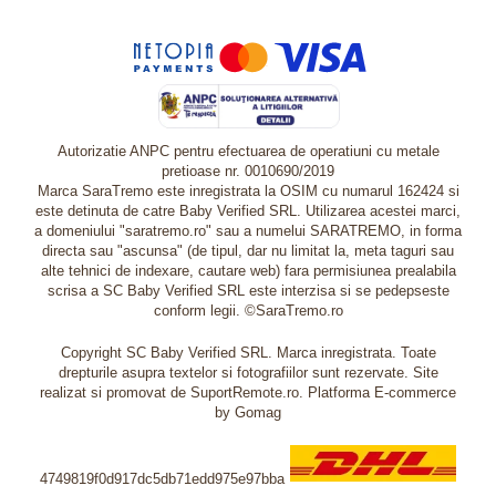
Autorizatie ANPC pentru efectuarea de operatiuni cu metale
pretioase nr. 0010690/2019
Marca SaraTremo este inregistrata la OSIM cu numarul 162424 si
este detinuta de catre Baby Verified SRL. Utilizarea acestei marci,
a domeniului "saratremo.ro" sau a numelui SARATREMO, in forma
directa sau "ascunsa" (de tipul, dar nu limitat la, meta taguri sau
alte tehnici de indexare, cautare web) fara permisiunea prealabila
scrisa a SC Baby Verified SRL este interzisa si se pedepseste
conform legii. ©SaraTremo.ro
Copyright SC Baby Verified SRL. Marca inregistrata. Toate
drepturile asupra textelor si fotografiilor sunt rezervate. Site
realizat si promovat de SuportRemote.ro.
Platforma E-commerce
by Gomag
4749819f0d917dc5db71edd975e97bba