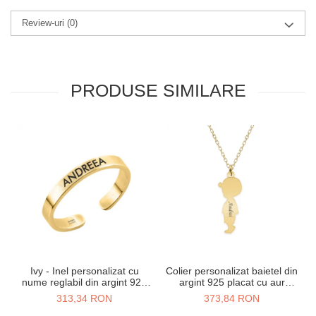
Review-uri
(0)
PRODUSE SIMILARE
Ivy - Inel personalizat cu
Colier personalizat baietel din
nume reglabil din argint 925
argint 925 placat cu aur
placat cu aur galben 24K
galben 24K
313,34 RON
373,84 RON