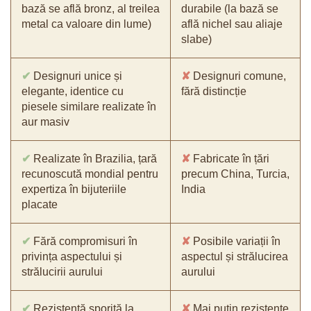
bază se află bronz, al treilea
durabile (la bază se
metal ca valoare din lume)
află nichel sau aliaje
slabe)
✔
Designuri unice și
✘
Designuri comune,
elegante, identice cu
fără distincție
piesele similare realizate în
aur masiv
✔
Realizate în Brazilia, țară
✘
Fabricate în țări
recunoscută mondial pentru
precum China, Turcia,
expertiza în bijuteriile
India
placate
✔
Fără compromisuri în
✘
Posibile variații în
privința aspectului și
aspectul și strălucirea
strălucirii aurului
aurului
✔
Rezistență sporită la
✘
Mai puțin rezistente