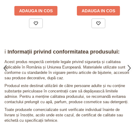
ADAUGA IN COS
ADAUGA IN COS
ℹ️
Informații privind conformitatea produsului:
Acest produs respectă cerințele legale privind siguranța și calitatea
aplicabile în România și Uniunea Europeană. Materialele utilizate sunt
conforme cu standardele în vigoare pentru articole de bijuterie, accesorii
sau produse decorative, după caz.
Produsul este destinat utilizării de către persoane adulte și nu conține
substanțe periculoase în concentrații care să depășească limitele
admise. Pentru a menține calitatea produsului, se recomandă evitarea
contactului prelungit cu apă, parfum, produse cosmetice sau detergenți.
Toate produsele comercializate sunt verificate individual înainte de
livrare și însoțite, acolo unde este cazul, de certificat de calitate sau
etichetă cu specificații tehnice.