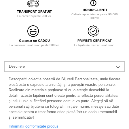
+90.000 CLIENTI
TRANSPORT GRATUIT
Calitate apreciata de peste 90.000
La comenzi peste 200 lei.
clienti!
Garantat un CADOU
PRIMESTI CERTIFICAT
La comenzi SaraTremo peste 300 lei!
La bijuteriile marca SaraTremo.
Descriere
Descoperiți colecția noastră de Bijuterii Personalizate, unde fiecare
piesă este o expresie a unicității și a poveștii voastre personale.
Realizate din materiale prețioase și cu o atenție deosebită la
detalii, aceste bijuterii sunt create pentru a reflecta personalitatea
și stilul unic al fiecărei persoane care le va purta. Alegeți să vă
personalizați bijuteria cu fotografii, inițiale, nume, mesaje sau date
speciale pentru a transforma orice piesă într-un cadou memorabil
și semnificativ!
Informatii conformitate produs