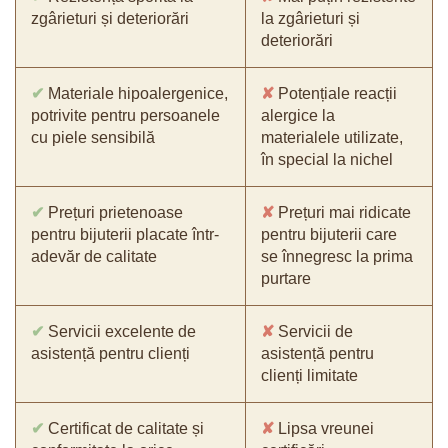
zgârieturi și deteriorări
la zgârieturi și
deteriorări
✔
Materiale hipoalergenice,
✘
Potențiale reacții
potrivite pentru persoanele
alergice la
cu piele sensibilă
materialele utilizate,
în special la nichel
✔
Prețuri prietenoase
✘
Prețuri mai ridicate
pentru bijuterii placate într-
pentru bijuterii care
adevăr de calitate
se înnegresc la prima
purtare
✔
Servicii excelente de
✘
Servicii de
asistență pentru clienți
asistență pentru
clienți limitate
✔
Certificat de calitate și
✘
Lipsa vreunei