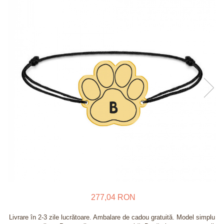
Verighete
Bijuterii pentru barbati
Inele
Lanturi
Bratari
Talismane
Verighete
Bijuterii din argint placate cu aur
24K
277,04 RON
Livrare în 2-3 zile lucrătoare. Ambalare de cadou gratuită. Model simplu