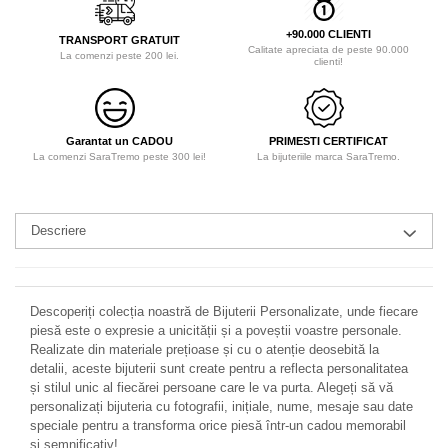
+90.000 CLIENTI
TRANSPORT GRATUIT
Calitate apreciata de peste 90.000
La comenzi peste 200 lei.
clienti!
Garantat un CADOU
PRIMESTI CERTIFICAT
La comenzi SaraTremo peste 300 lei!
La bijuteriile marca SaraTremo.
Descriere
Descoperiți colecția noastră de Bijuterii Personalizate, unde fiecare
piesă este o expresie a unicității și a poveștii voastre personale.
Realizate din materiale prețioase și cu o atenție deosebită la
detalii, aceste bijuterii sunt create pentru a reflecta personalitatea
și stilul unic al fiecărei persoane care le va purta. Alegeți să vă
personalizați bijuteria cu fotografii, inițiale, nume, mesaje sau date
speciale pentru a transforma orice piesă într-un cadou memorabil
și semnificativ!