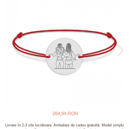
Verighete
Bijuterii pentru barbati
Inele
Lanturi
Bratari
Talismane
Verighete
Bijuterii din argint placate cu aur
24K
264,94 RON
Livrare în 2-3 zile lucrătoare. Ambalare de cadou gratuită. Model simplu