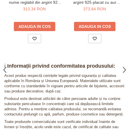
nume reglabil din argint 925
argint 925 placat cu aur
placat cu aur galben 24K
galben 24K
313,34 RON
373,84 RON
ADAUGA IN COS
ADAUGA IN COS
ℹ️
Informații privind conformitatea produsului:
Acest produs respectă cerințele legale privind siguranța și calitatea
aplicabile în România și Uniunea Europeană. Materialele utilizate sunt
conforme cu standardele în vigoare pentru articole de bijuterie, accesorii
sau produse decorative, după caz.
Produsul este destinat utilizării de către persoane adulte și nu conține
substanțe periculoase în concentrații care să depășească limitele
admise. Pentru a menține calitatea produsului, se recomandă evitarea
contactului prelungit cu apă, parfum, produse cosmetice sau detergenți.
Toate produsele comercializate sunt verificate individual înainte de
livrare și însoțite, acolo unde este cazul, de certificat de calitate sau