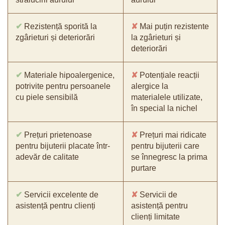
✔
Rezistență sporită la
✘
Mai puțin rezistente
zgârieturi și deteriorări
la zgârieturi și
deteriorări
✔
Materiale hipoalergenice,
✘
Potențiale reacții
potrivite pentru persoanele
alergice la
cu piele sensibilă
materialele utilizate,
în special la nichel
✔
Prețuri prietenoase
✘
Prețuri mai ridicate
pentru bijuterii placate într-
pentru bijuterii care
adevăr de calitate
se înnegresc la prima
purtare
✔
Servicii excelente de
✘
Servicii de
asistență pentru clienți
asistență pentru
clienți limitate