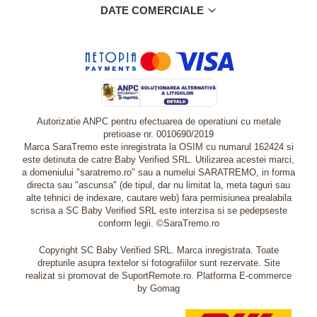
DATE COMERCIALE
Autorizatie ANPC pentru efectuarea de operatiuni cu metale
pretioase nr. 0010690/2019
Marca SaraTremo este inregistrata la OSIM cu numarul 162424 si
este detinuta de catre Baby Verified SRL. Utilizarea acestei marci,
a domeniului "saratremo.ro" sau a numelui SARATREMO, in forma
directa sau "ascunsa" (de tipul, dar nu limitat la, meta taguri sau
alte tehnici de indexare, cautare web) fara permisiunea prealabila
scrisa a SC Baby Verified SRL este interzisa si se pedepseste
conform legii. ©SaraTremo.ro
Copyright SC Baby Verified SRL. Marca inregistrata. Toate
drepturile asupra textelor si fotografiilor sunt rezervate. Site
realizat si promovat de SuportRemote.ro.
Platforma E-commerce
by Gomag