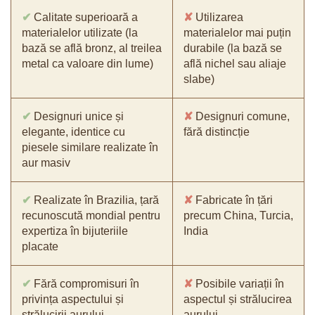
✔
Calitate superioară a
✘
Utilizarea
materialelor utilizate (la
materialelor mai puțin
bază se află bronz, al treilea
durabile (la bază se
metal ca valoare din lume)
află nichel sau aliaje
slabe)
✔
Designuri unice și
✘
Designuri comune,
elegante, identice cu
fără distincție
piesele similare realizate în
aur masiv
✔
Realizate în Brazilia, țară
✘
Fabricate în țări
recunoscută mondial pentru
precum China, Turcia,
expertiza în bijuteriile
India
placate
✔
Fără compromisuri în
✘
Posibile variații în
privința aspectului și
aspectul și strălucirea
strălucirii aurului
aurului