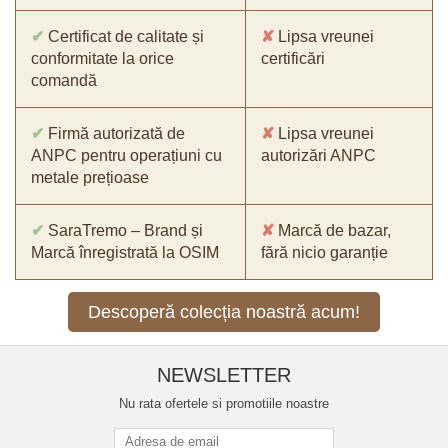
✔
Certificat de calitate și
✘
Lipsa vreunei
conformitate la orice
certificări
comandă
✔
Firmă autorizată de
✘
Lipsa vreunei
ANPC pentru operațiuni cu
autorizări ANPC
metale prețioase
✔
SaraTremo – Brand și
✘
Marcă de bazar,
Marcă înregistrată la OSIM
fără nicio garanție
Descoperă colecția noastră acum!
NEWSLETTER
Nu rata ofertele si promotiile noastre