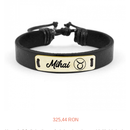
Verighete
Bijuterii pentru barbati
Inele
Lanturi
Bratari
Talismane
Verighete
Bijuterii din argint placate cu aur
24K
325,44 RON