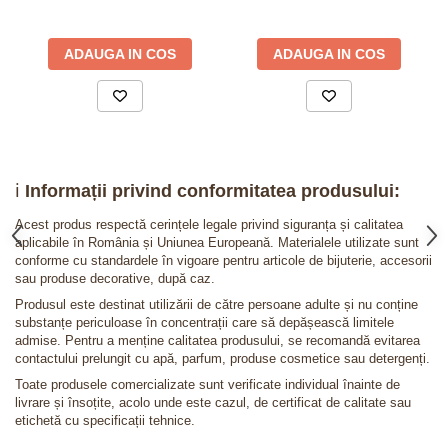
ADAUGA IN COS
ADAUGA IN COS
ℹ️
Informații privind conformitatea produsului:
Acest produs respectă cerințele legale privind siguranța și calitatea
aplicabile în România și Uniunea Europeană. Materialele utilizate sunt
conforme cu standardele în vigoare pentru articole de bijuterie, accesorii
sau produse decorative, după caz.
Produsul este destinat utilizării de către persoane adulte și nu conține
substanțe periculoase în concentrații care să depășească limitele
admise. Pentru a menține calitatea produsului, se recomandă evitarea
contactului prelungit cu apă, parfum, produse cosmetice sau detergenți.
Toate produsele comercializate sunt verificate individual înainte de
livrare și însoțite, acolo unde este cazul, de certificat de calitate sau
etichetă cu specificații tehnice.