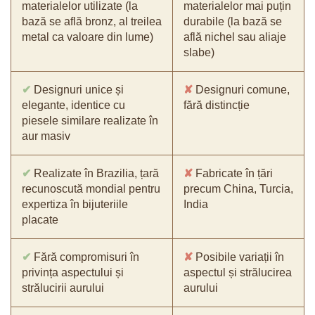
materialelor utilizate (la
materialelor mai puțin
bază se află bronz, al treilea
durabile (la bază se
metal ca valoare din lume)
află nichel sau aliaje
slabe)
✔
Designuri unice și
✘
Designuri comune,
elegante, identice cu
fără distincție
piesele similare realizate în
aur masiv
✔
Realizate în Brazilia, țară
✘
Fabricate în țări
recunoscută mondial pentru
precum China, Turcia,
expertiza în bijuteriile
India
placate
✔
Fără compromisuri în
✘
Posibile variații în
privința aspectului și
aspectul și strălucirea
strălucirii aurului
aurului