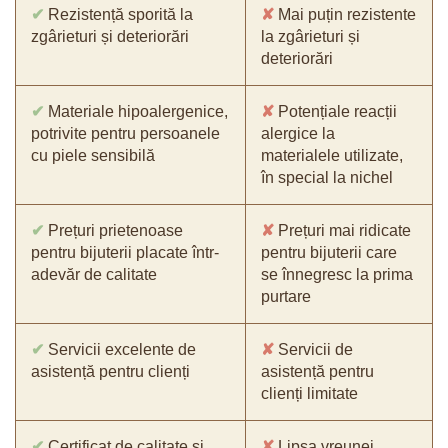
✔
Rezistență sporită la
✘
Mai puțin rezistente
zgârieturi și deteriorări
la zgârieturi și
deteriorări
✔
Materiale hipoalergenice,
✘
Potențiale reacții
potrivite pentru persoanele
alergice la
cu piele sensibilă
materialele utilizate,
în special la nichel
✔
Prețuri prietenoase
✘
Prețuri mai ridicate
pentru bijuterii placate într-
pentru bijuterii care
adevăr de calitate
se înnegresc la prima
purtare
✔
Servicii excelente de
✘
Servicii de
asistență pentru clienți
asistență pentru
clienți limitate
✔
Certificat de calitate și
✘
Lipsa vreunei