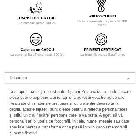
+90.000 CLIENTI
TRANSPORT GRATUIT
Calitate apreciata de peste 90.000
La comenzi peste 200 lei.
clienti!
Garantat un CADOU
PRIMESTI CERTIFICAT
La comenzi SaraTremo peste 300 lei!
La bijuteriile marca SaraTremo.
Descriere
Descoperiți colecția noastră de Bijuterii Personalizate, unde fiecare
piesă este o expresie a unicității și a poveștii voastre personale.
Realizate din materiale prețioase și cu o atenție deosebită la
detalii, aceste bijuterii sunt create pentru a reflecta personalitatea
și stilul unic al fiecărei persoane care le va purta. Alegeți să vă
personalizați bijuteria cu fotografii, inițiale, nume, mesaje sau date
speciale pentru a transforma orice piesă într-un cadou memorabil
și semnificativ!