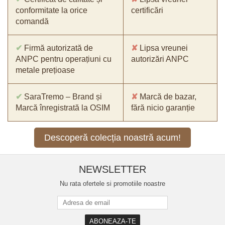
conformitate la orice
certificări
comandă
✔
Firmă autorizată de
✘
Lipsa vreunei
ANPC pentru operațiuni cu
autorizări ANPC
metale prețioase
✔
SaraTremo – Brand și
✘
Marcă de bazar,
Marcă înregistrată la OSIM
fără nicio garanție
Descoperă colecția noastră acum!
NEWSLETTER
Nu rata ofertele si promotiile noastre