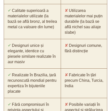
✔
Calitate superioară a
✘
Utilizarea
materialelor utilizate (la
materialelor mai puțin
bază se află bronz, al treilea
durabile (la bază se
metal ca valoare din lume)
află nichel sau aliaje
slabe)
✔
Designuri unice și
✘
Designuri comune,
elegante, identice cu
fără distincție
piesele similare realizate în
aur masiv
✔
Realizate în Brazilia, țară
✘
Fabricate în țări
recunoscută mondial pentru
precum China, Turcia,
expertiza în bijuteriile
India
placate
✔
Fără compromisuri în
✘
Posibile variații în
privința aspectului și
aspectul și strălucirea