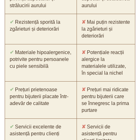
strălucirii aurului
aurului
✔
Rezistență sporită la
✘
Mai puțin rezistente
zgârieturi și deteriorări
la zgârieturi și
deteriorări
✔
Materiale hipoalergenice,
✘
Potențiale reacții
potrivite pentru persoanele
alergice la
cu piele sensibilă
materialele utilizate,
în special la nichel
✔
Prețuri prietenoase
✘
Prețuri mai ridicate
pentru bijuterii placate într-
pentru bijuterii care
adevăr de calitate
se înnegresc la prima
purtare
✔
Servicii excelente de
✘
Servicii de
asistență pentru clienți
asistență pentru