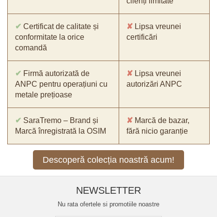
clienți limitate
✔
Certificat de calitate și
✘
Lipsa vreunei
conformitate la orice
certificări
comandă
✔
Firmă autorizată de
✘
Lipsa vreunei
ANPC pentru operațiuni cu
autorizări ANPC
metale prețioase
✔
SaraTremo – Brand și
✘
Marcă de bazar,
Marcă înregistrată la OSIM
fără nicio garanție
Descoperă colecția noastră acum!
NEWSLETTER
Nu rata ofertele si promotiile noastre