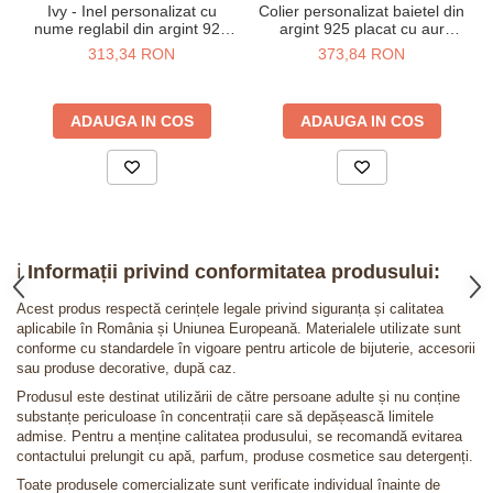
Ivy - Inel personalizat cu
Colier personalizat baietel din
nume reglabil din argint 925
argint 925 placat cu aur
placat cu aur galben 24K
galben 24K
313,34 RON
373,84 RON
ADAUGA IN COS
ADAUGA IN COS
ℹ️
Informații privind conformitatea produsului:
Acest produs respectă cerințele legale privind siguranța și calitatea
aplicabile în România și Uniunea Europeană. Materialele utilizate sunt
conforme cu standardele în vigoare pentru articole de bijuterie, accesorii
sau produse decorative, după caz.
Produsul este destinat utilizării de către persoane adulte și nu conține
substanțe periculoase în concentrații care să depășească limitele
admise. Pentru a menține calitatea produsului, se recomandă evitarea
contactului prelungit cu apă, parfum, produse cosmetice sau detergenți.
Toate produsele comercializate sunt verificate individual înainte de