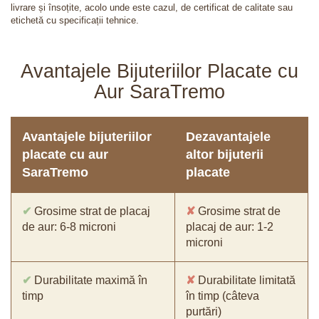
livrare și însoțite, acolo unde este cazul, de certificat de calitate sau
etichetă cu specificații tehnice.
Avantajele Bijuteriilor Placate cu
Aur SaraTremo
Avantajele bijuteriilor
Dezavantajele
placate cu aur
altor bijuterii
SaraTremo
placate
✔
Grosime strat de placaj
✘
Grosime strat de
de aur: 6-8 microni
placaj de aur: 1-2
microni
✔
Durabilitate maximă în
✘
Durabilitate limitată
timp
în timp (câteva
purtări)