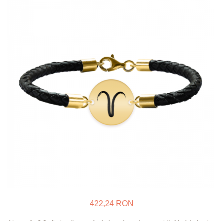
Verighete
Bijuterii pentru barbati
Inele
Lanturi
Bratari
Talismane
Verighete
Bijuterii din argint placate cu aur
24K
422,24 RON