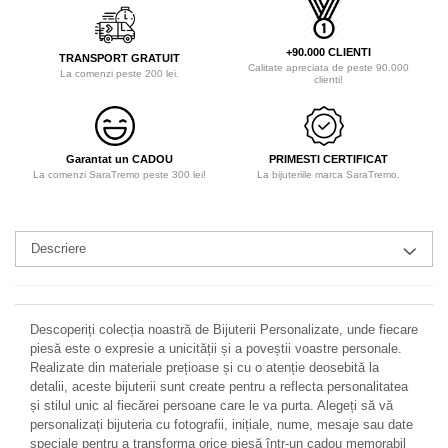
+90.000 CLIENTI
TRANSPORT GRATUIT
Calitate apreciata de peste 90.000
La comenzi peste 200 lei.
clienti!
Garantat un CADOU
PRIMESTI CERTIFICAT
La comenzi SaraTremo peste 300 lei!
La bijuteriile marca SaraTremo.
Descriere
Descoperiți colecția noastră de Bijuterii Personalizate, unde fiecare
piesă este o expresie a unicității și a poveștii voastre personale.
Realizate din materiale prețioase și cu o atenție deosebită la
detalii, aceste bijuterii sunt create pentru a reflecta personalitatea
și stilul unic al fiecărei persoane care le va purta. Alegeți să vă
personalizați bijuteria cu fotografii, inițiale, nume, mesaje sau date
speciale pentru a transforma orice piesă într-un cadou memorabil