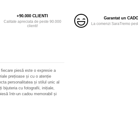
+90.000 CLIENTI
Garantat un CAD
Calitate apreciata de peste 90.000
La comenzi SaraTremo peste
clienti!
 fiecare piesă este o expresie a
riale prețioase și cu o atenție
ecta personalitatea și stilul unic al
bijuteria cu fotografii, inițiale,
iesă într-un cadou memorabil și