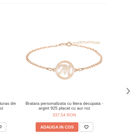
-38%
uturas din
Bratara personalizata cu litera decupata -
Breloc tra
oz
argint 925 placat cu aur roz
metalic
337,54 RON
4
ADAUGA IN COS
AD