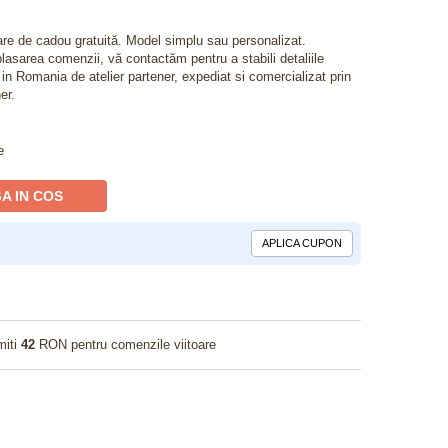
lare de cadou gratuită. Model simplu sau personalizat.
lasarea comenzii, vă contactăm pentru a stabili detaliile
t in Romania de atelier partener, expediat si comercializat prin
er.
e
A IN COS
APLICA CUPON
miti
42
RON pentru comenzile viitoare