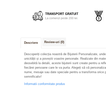
Distribuie
pe
Facebook
TRANSPORT GRATUIT
La comenzi peste 200 lei.
Review-uri
(0)
Descriere
Descoperiți colecția noastră de Bijuterii Personalizate, unde
unicității și a poveștii voastre personale. Realizate din mate
deosebită la detalii, aceste bijuterii sunt create pentru a refl
fiecărei persoane care le va purta. Alegeți să vă personalizați 
nume, mesaje sau date speciale pentru a transforma orice p
semnificativ!
Informatii conformitate produs