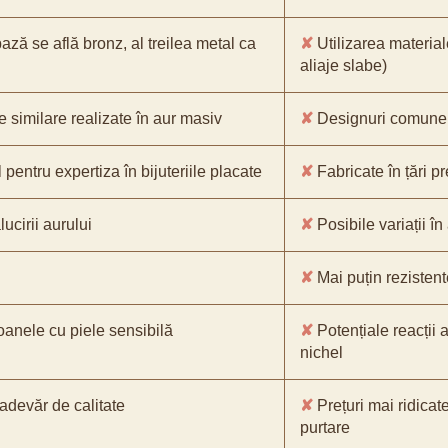
bază se află bronz, al treilea metal ca
✘
Utilizarea material
aliaje slabe)
e similare realizate în aur masiv
✘
Designuri comune, 
pentru expertiza în bijuteriile placate
✘
Fabricate în țări p
ucirii aurului
✘
Posibile variații în
✘
Mai puțin rezistente
oanele cu piele sensibilă
✘
Potențiale reacții a
nichel
-adevăr de calitate
✘
Prețuri mai ridicat
purtare