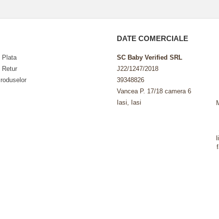
DATE COMERCIALE
 Plata
SC Baby Verified SRL
e Retur
J22/1247/2018
roduselor
39348826
Vancea P. 17/18 camera 6
Iasi, Iasi
l