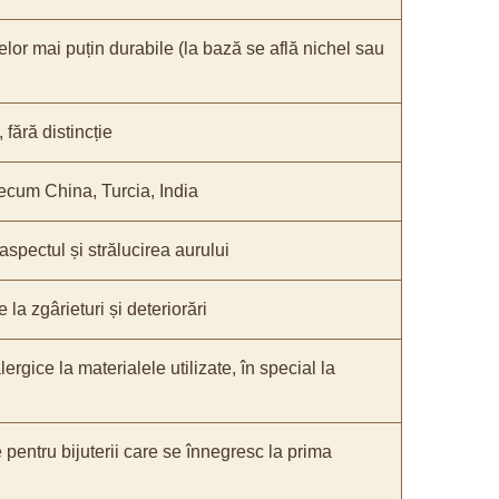
elor mai puțin durabile (la bază se află nichel sau
fără distincție
recum China, Turcia, India
 aspectul și strălucirea aurului
 la zgârieturi și deteriorări
lergice la materialele utilizate, în special la
e pentru bijuterii care se înnegresc la prima