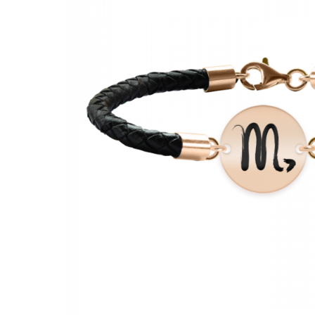
Verighete
Bijuterii pentru barbati
Inele
Lanturi
Bratari
Talismane
Verighete
Bijuterii din argint placate cu aur
24K