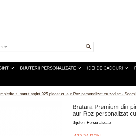
GINT
BIJUTERII PERSONALIZATE
IDEI DE CADOURI
mpletita si banut argint 925 placat cu aur Roz personalizat cu zodiac - Scorp
Bratara Premium din pie
aur Roz personalizat cu
Bijuterii Personalizate