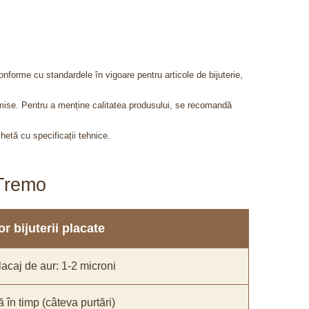
onforme cu standardele în vigoare pentru articole de bijuterie,
admise. Pentru a menține calitatea produsului, se recomandă
chetă cu specificații tehnice.
aTremo
r bijuterii placate
acaj de aur: 1-2 microni
ă în timp (câteva purtări)