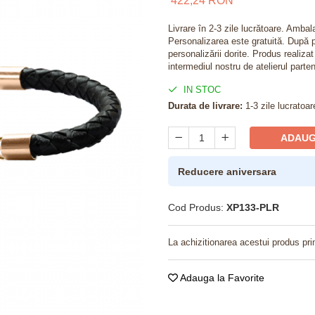
422,24 RON
Livrare în 2-3 zile lucrătoare. Amba
Personalizarea este gratuită. După p
personalizării dorite. Produs realiza
intermediul nostru de atelierul parten
IN STOC
Durata de livrare:
1-3 zile lucratoar
ADAUG
Reducere aniversara
Cod Produs:
XP133-PLR
La achizitionarea acestui produs pri
Adauga la Favorite