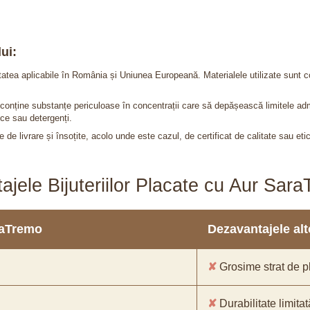
ui:
itatea aplicabile în România și Uniunea Europeană. Materialele utilizate sunt c
nu conține substanțe periculoase în concentrații care să depășească limitele 
ce sau detergenți.
 de livrare și însoțite, acolo unde este cazul, de certificat de calitate sau eti
ajele Bijuteriilor Placate cu Aur Sar
araTremo
Dezavantajele alto
✘
Grosime strat de pl
✘
Durabilitate limitat