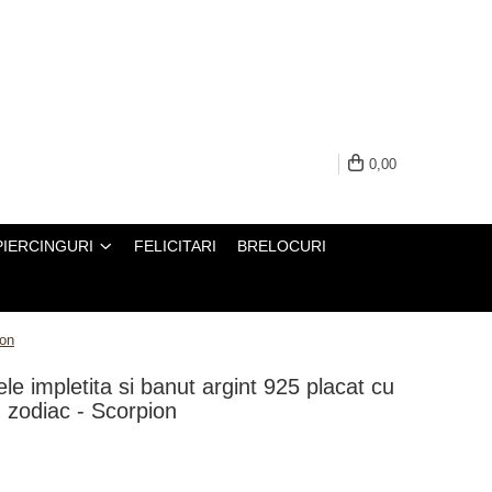
0,00
PIERCINGURI
FELICITARI
BRELOCURI
ion
le impletita si banut argint 925 placat cu
 zodiac - Scorpion