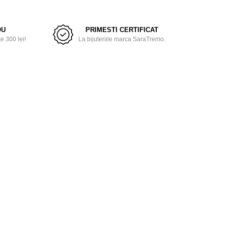
OU
PRIMESTI CERTIFICAT
 300 lei!
La bijuteriile marca SaraTremo.