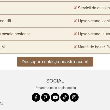
✘
Servicii de asistenț
comandă
✘
Lipsa vreunei certif
 metale prețioase
✘
Lipsa vreunei aut
SIM
✘
Marcă de bazar, făr
Descoperă colecția noastră acum!
SOCIAL
Urmareste-ne in social media
fla