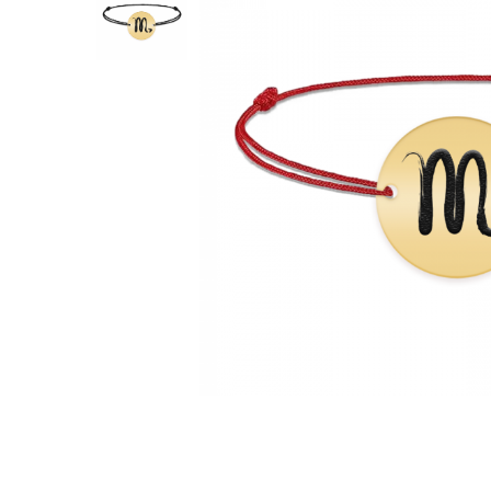
Verighete
Bijuterii pentru barbati
Inele
Lanturi
Bratari
Talismane
Verighete
Bijuterii din argint placate cu aur
24K
Distribuie
pe
Facebook