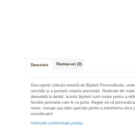
Review-uri
(0)
Descriere
Descoperiți colecția noastră de Bijuterii Personalizate, unde
unicității și a poveștii voastre personale. Realizate din mate
deosebită la detalii, aceste bijuterii sunt create pentru a refl
fiecărei persoane care le va purta. Alegeți să vă personalizați 
nume, mesaje sau date speciale pentru a transforma orice p
semnificativ!
Informatii conformitate produs