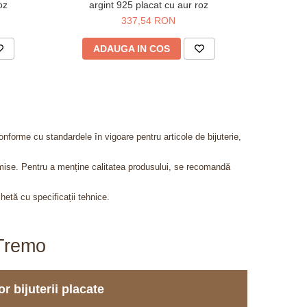
oz
argint 925 placat cu aur roz
metalic
337,54 RON
4
ADAUGA IN COS
AD
onforme cu standardele în vigoare pentru articole de bijuterie,
admise. Pentru a menține calitatea produsului, se recomandă
chetă cu specificații tehnice.
aTremo
r bijuterii placate