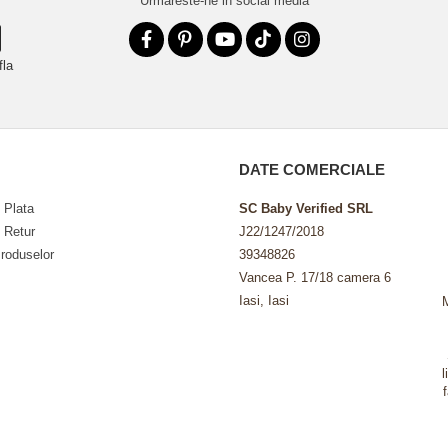
Urmareste-ne in social media
fla
DATE COMERCIALE
 Plata
SC Baby Verified SRL
e Retur
J22/1247/2018
roduselor
39348826
Vancea P. 17/18 camera 6
Iasi, Iasi
l