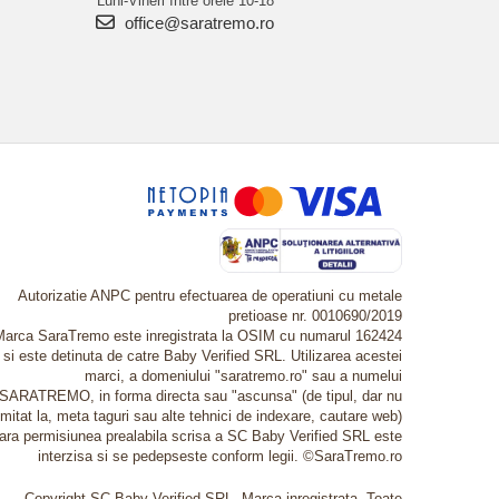
Luni-Vineri între orele 10-18
office@saratremo.ro
Autorizatie ANPC pentru efectuarea de operatiuni cu metale
pretioase nr. 0010690/2019
Marca SaraTremo este inregistrata la OSIM cu numarul 162424
si este detinuta de catre Baby Verified SRL. Utilizarea acestei
marci, a domeniului "saratremo.ro" sau a numelui
SARATREMO, in forma directa sau "ascunsa" (de tipul, dar nu
imitat la, meta taguri sau alte tehnici de indexare, cautare web)
fara permisiunea prealabila scrisa a SC Baby Verified SRL este
interzisa si se pedepseste conform legii. ©SaraTremo.ro
Copyright SC Baby Verified SRL. Marca inregistrata. Toate