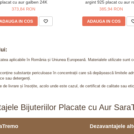
placat cu aur galben 24K
argint 925 placat cu aur r
373,84 RON
385,94 RON
ADAUGA IN COS
ADAUGA IN COS
ui:
itatea aplicabile în România și Uniunea Europeană. Materialele utilizate sunt c
nu conține substanțe periculoase în concentrații care să depășească limitele 
ce sau detergenți.
 de livrare și însoțite, acolo unde este cazul, de certificat de calitate sau eti
ajele Bijuteriilor Placate cu Aur Sar
araTremo
Dezavantajele alto