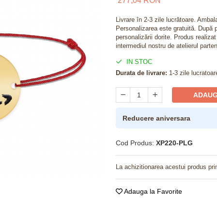
277,04 RON
Livrare în 2-3 zile lucrătoare. Amba
Personalizarea este gratuită. După p
personalizării dorite. Produs realiza
intermediul nostru de atelierul parten
IN STOC
Durata de livrare:
1-3 zile lucratoar
ADAUG
Reducere aniversara
Cod Produs:
XP220-PLG
La achizitionarea acestui produs pri
Adauga la Favorite