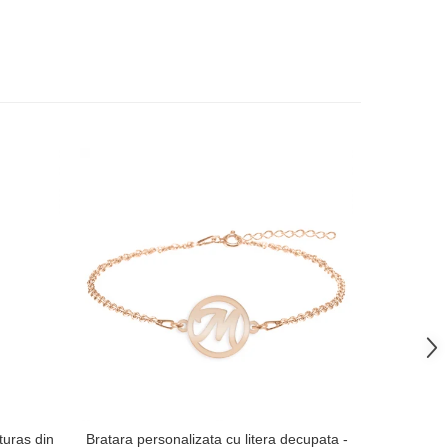
-38%
uturas din
Bratara personalizata cu litera decupata -
Breloc tra