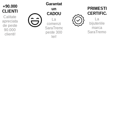
Garantat
+90.000
PRIMESTI
un
CLIENTI
CERTIFICAT
CADOU
Calitate
La
La
apreciata
bijuteriile
comenzi
de peste
marca
SaraTremo
90.000
SaraTremo.
peste 300
clienti!
lei!