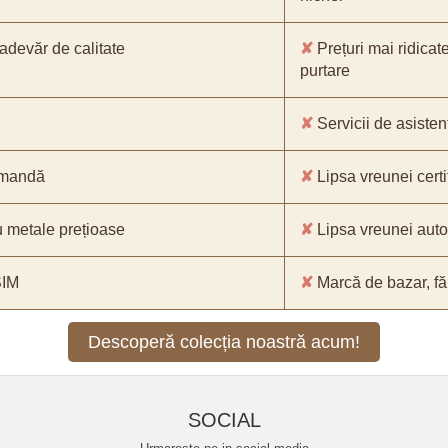
-adevăr de calitate
✘
Prețuri mai ridicat
purtare
✘
Servicii de asistenț
comandă
✘
Lipsa vreunei certif
 metale prețioase
✘
Lipsa vreunei aut
SIM
✘
Marcă de bazar, făr
Descoperă colecția noastră acum!
SOCIAL