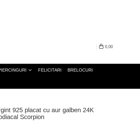
0,00
PIERCINGURI
FELICITARI
BRELOCURI
rgint 925 placat cu aur galben 24K
odiacal Scorpion