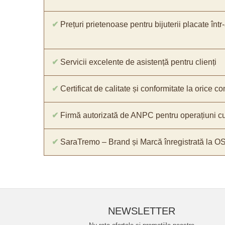
✔
Prețuri prietenoase pentru bijuterii placate într
✔
Servicii excelente de asistență pentru clienți
✔
Certificat de calitate și conformitate la orice 
✔
Firmă autorizată de ANPC pentru operațiuni cu
✔
SaraTremo – Brand și Marcă înregistrată la O
NEWSLETTER