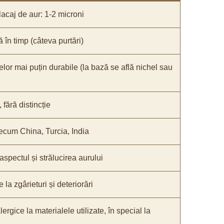
acaj de aur: 1-2 microni
ă în timp (câteva purtări)
elor mai puțin durabile (la bază se află nichel sau
fără distincție
recum China, Turcia, India
 aspectul și strălucirea aurului
 la zgârieturi și deteriorări
lergice la materialele utilizate, în special la