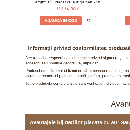
argint 925 placat cu aur galben 24K
313,34 RON
ADAUGA IN COS
ℹ️
Informații privind conformitatea produsul
Acest produs respectă cerințele legale privind siguranța și cal
accesorii sau produse decorative, după caz.
Produsul este destinat utilizării de către persoane adulte și 
evitarea contactului prelungit cu apă, parfum, produse cosmeti
Toate produsele comercializate sunt verificate individual înainte
Avant
Avantajele bijuteriilor placate cu aur S