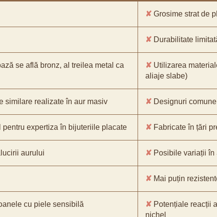
✘
Grosime strat de pl
✘
Durabilitate limitat
bază se află bronz, al treilea metal ca
✘
Utilizarea material
aliaje slabe)
e similare realizate în aur masiv
✘
Designuri comune, 
pentru expertiza în bijuteriile placate
✘
Fabricate în țări p
ucirii aurului
✘
Posibile variații în
✘
Mai puțin rezistente
oanele cu piele sensibilă
✘
Potențiale reacții a
nichel