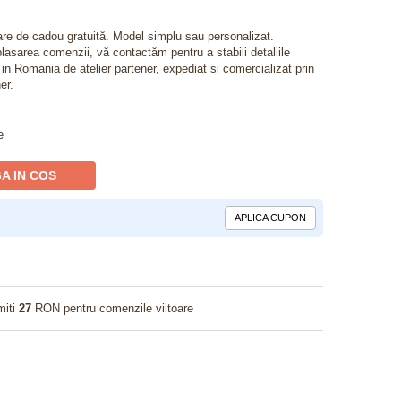
lare de cadou gratuită. Model simplu sau personalizat.
lasarea comenzii, vă contactăm pentru a stabili detaliile
t in Romania de atelier partener, expediat si comercializat prin
er.
e
A IN COS
APLICA CUPON
miti
27
RON pentru comenzile viitoare