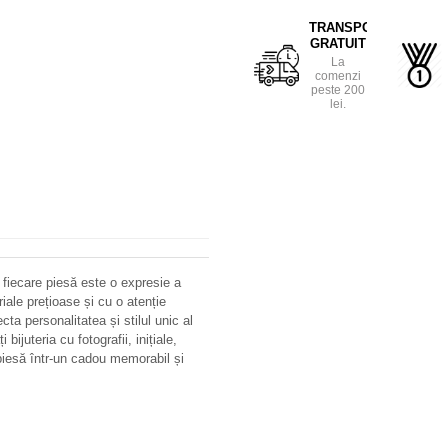
TRANSPORT
GRATUIT
La
comenzi
peste 200
lei.
 fiecare piesă este o expresie a
riale prețioase și cu o atenție
ecta personalitatea și stilul unic al
bijuteria cu fotografii, inițiale,
iesă într-un cadou memorabil și