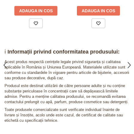
ADAUGA IN COS
ADAUGA IN COS
ℹ️
Informații privind conformitatea produsului:
Acest produs respectă cerințele legale privind siguranța și calitatea
aplicabile în România și Uniunea Europeană. Materialele utilizate sunt
conforme cu standardele în vigoare pentru articole de bijuterie, accesorii
sau produse decorative, după caz.
Produsul este destinat utilizării de către persoane adulte și nu conține
substanțe periculoase în concentrații care să depășească limitele
admise. Pentru a menține calitatea produsului, se recomandă evitarea
contactului prelungit cu apă, parfum, produse cosmetice sau detergenți.
Toate produsele comercializate sunt verificate individual înainte de
livrare și însoțite, acolo unde este cazul, de certificat de calitate sau
etichetă cu specificații tehnice.