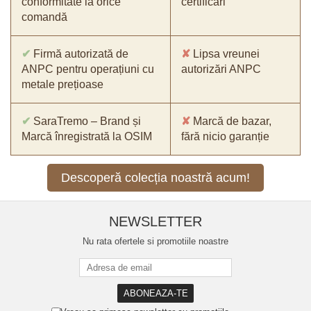
conformitate la orice
certificări
comandă
✔
Firmă autorizată de
✘
Lipsa vreunei
ANPC pentru operațiuni cu
autorizări ANPC
metale prețioase
✔
SaraTremo – Brand și
✘
Marcă de bazar,
Marcă înregistrată la OSIM
fără nicio garanție
Descoperă colecția noastră acum!
NEWSLETTER
Nu rata ofertele si promotiile noastre