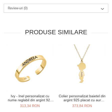
Review-uri
(0)
PRODUSE SIMILARE
Ivy - Inel personalizat cu
Colier personalizat baietel din
nume reglabil din argint 925
argint 925 placat cu aur
placat cu aur galben 24K
galben 24K
313,34 RON
373,84 RON