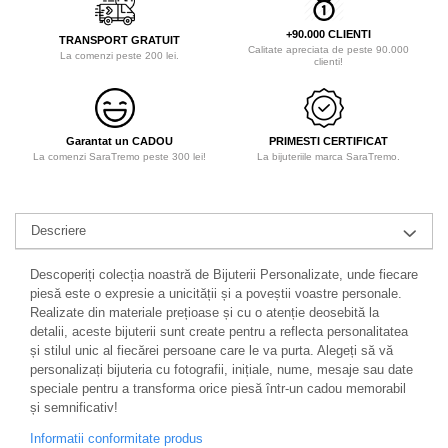
+90.000 CLIENTI
TRANSPORT GRATUIT
Calitate apreciata de peste 90.000
La comenzi peste 200 lei.
clienti!
Garantat un CADOU
PRIMESTI CERTIFICAT
La comenzi SaraTremo peste 300 lei!
La bijuteriile marca SaraTremo.
Descriere
Descoperiți colecția noastră de Bijuterii Personalizate, unde fiecare
piesă este o expresie a unicității și a poveștii voastre personale.
Realizate din materiale prețioase și cu o atenție deosebită la
detalii, aceste bijuterii sunt create pentru a reflecta personalitatea
și stilul unic al fiecărei persoane care le va purta. Alegeți să vă
personalizați bijuteria cu fotografii, inițiale, nume, mesaje sau date
speciale pentru a transforma orice piesă într-un cadou memorabil
și semnificativ!
Informatii conformitate produs