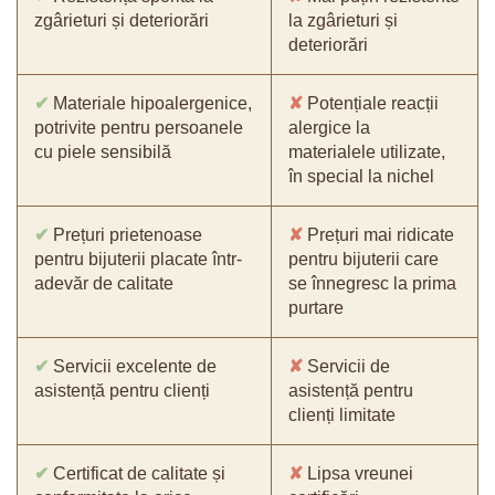
zgârieturi și deteriorări
la zgârieturi și
deteriorări
✔
Materiale hipoalergenice,
✘
Potențiale reacții
potrivite pentru persoanele
alergice la
cu piele sensibilă
materialele utilizate,
în special la nichel
✔
Prețuri prietenoase
✘
Prețuri mai ridicate
pentru bijuterii placate într-
pentru bijuterii care
adevăr de calitate
se înnegresc la prima
purtare
✔
Servicii excelente de
✘
Servicii de
asistență pentru clienți
asistență pentru
clienți limitate
✔
Certificat de calitate și
✘
Lipsa vreunei