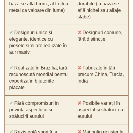
bază se află bronz, al treilea
durabile (la bază se
metal ca valoare din lume)
află nichel sau aliaje
slabe)
✔
Designuri unice și
✘
Designuri comune,
elegante, identice cu
fără distincție
piesele similare realizate în
aur masiv
✔
Realizate în Brazilia, țară
✘
Fabricate în țări
recunoscută mondial pentru
precum China, Turcia,
expertiza în bijuteriile
India
placate
✔
Fără compromisuri în
✘
Posibile variații în
privința aspectului și
aspectul și strălucirea
strălucirii aurului
aurului
✔
Rezistență sporită la
✘
Mai puțin rezistente