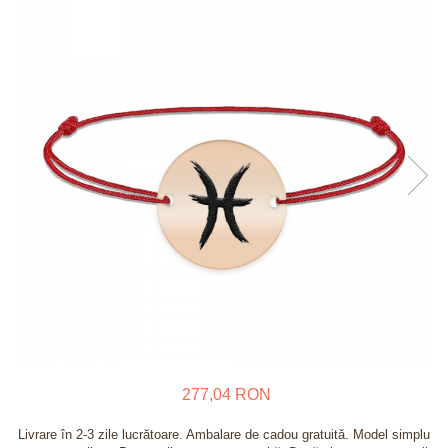
Verighete
Bijuterii pentru barbati
Inele
Lanturi
Bratari
Talismane
Verighete
Bijuterii din argint placate cu aur
24K
277,04 RON
Livrare în 2-3 zile lucrătoare. Ambalare de cadou gratuită. Model simplu