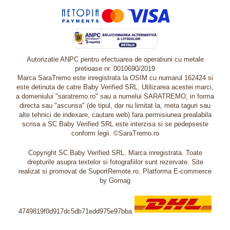
Autorizatie ANPC pentru efectuarea de operatiuni cu metale
pretioase nr. 0010690/2019
Marca SaraTremo este inregistrata la OSIM cu numarul 162424 si
este detinuta de catre Baby Verified SRL. Utilizarea acestei marci,
a domeniului "saratremo.ro" sau a numelui SARATREMO, in forma
directa sau "ascunsa" (de tipul, dar nu limitat la, meta taguri sau
alte tehnici de indexare, cautare web) fara permisiunea prealabila
scrisa a SC Baby Verified SRL este interzisa si se pedepseste
conform legii. ©SaraTremo.ro
Copyright SC Baby Verified SRL. Marca inregistrata. Toate
drepturile asupra textelor si fotografiilor sunt rezervate. Site
realizat si promovat de SuportRemote.ro.
Platforma E-commerce
by Gomag
4749819f0d917dc5db71edd975e97bba
Livrare oriunde in Europa in 2 zile prin DHL Express