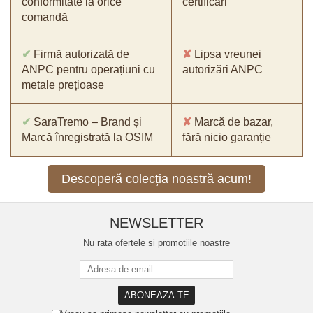
conformitate la orice
certificări
comandă
✔
Firmă autorizată de
✘
Lipsa vreunei
ANPC pentru operațiuni cu
autorizări ANPC
metale prețioase
✔
SaraTremo – Brand și
✘
Marcă de bazar,
Marcă înregistrată la OSIM
fără nicio garanție
Descoperă colecția noastră acum!
NEWSLETTER
Nu rata ofertele si promotiile noastre