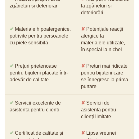
zgârieturi și deteriorări
la zgârieturi și
deteriorări
✔
Materiale hipoalergenice,
✘
Potențiale reacții
potrivite pentru persoanele
alergice la
cu piele sensibilă
materialele utilizate,
în special la nichel
✔
Prețuri prietenoase
✘
Prețuri mai ridicate
pentru bijuterii placate într-
pentru bijuterii care
adevăr de calitate
se înnegresc la prima
purtare
✔
Servicii excelente de
✘
Servicii de
asistență pentru clienți
asistență pentru
clienți limitate
✔
Certificat de calitate și
✘
Lipsa vreunei