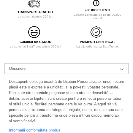
+90.000 CLIENTI
TRANSPORT GRATUIT
Calitate apreciata de peste 90.000
La comenzi peste 200 lei.
clienti!
Garantat un CADOU
PRIMESTI CERTIFICAT
La comenzi SaraTremo peste 300 lei!
La bijuteriile marca SaraTremo.
Descriere
Descoperiți colecția noastră de Bijuterii Personalizate, unde fiecare
piesă este o expresie a unicității și a poveștii voastre personale.
Realizate din materiale prețioase și cu o atenție deosebită la
detalii, aceste bijuterii sunt create pentru a reflecta personalitatea
și stilul unic al fiecărei persoane care le va purta. Alegeți să vă
personalizați bijuteria cu fotografii, inițiale, nume, mesaje sau date
speciale pentru a transforma orice piesă într-un cadou memorabil
și semnificativ!
Informatii conformitate produs