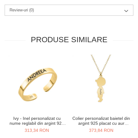
Review-uri
(0)
PRODUSE SIMILARE
Ivy - Inel personalizat cu
Colier personalizat baietel din
nume reglabil din argint 925
argint 925 placat cu aur
placat cu aur galben 24K
galben 24K
313,34 RON
373,84 RON