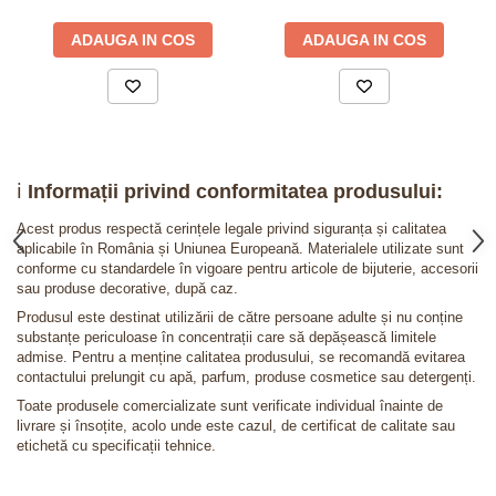
ADAUGA IN COS
ADAUGA IN COS
ℹ️
Informații privind conformitatea produsului:
Acest produs respectă cerințele legale privind siguranța și calitatea
aplicabile în România și Uniunea Europeană. Materialele utilizate sunt
conforme cu standardele în vigoare pentru articole de bijuterie, accesorii
sau produse decorative, după caz.
Produsul este destinat utilizării de către persoane adulte și nu conține
substanțe periculoase în concentrații care să depășească limitele
admise. Pentru a menține calitatea produsului, se recomandă evitarea
contactului prelungit cu apă, parfum, produse cosmetice sau detergenți.
Toate produsele comercializate sunt verificate individual înainte de
livrare și însoțite, acolo unde este cazul, de certificat de calitate sau
etichetă cu specificații tehnice.