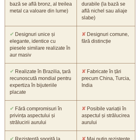
bază se află bronz, al treilea
durabile (la bază se
metal ca valoare din lume)
află nichel sau aliaje
slabe)
✔
Designuri unice și
✘
Designuri comune,
elegante, identice cu
fără distincție
piesele similare realizate în
aur masiv
✔
Realizate în Brazilia, țară
✘
Fabricate în țări
recunoscută mondial pentru
precum China, Turcia,
expertiza în bijuteriile
India
placate
✔
Fără compromisuri în
✘
Posibile variații în
privința aspectului și
aspectul și strălucirea
strălucirii aurului
aurului
✔
Rezistență sporită la
✘
Mai puțin rezistente