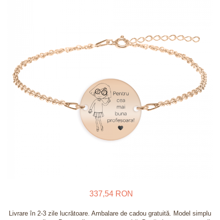
Verighete
Bijuterii pentru barbati
Inele
Lanturi
Bratari
Talismane
Verighete
Bijuterii din argint placate cu aur
24K
337,54 RON
Livrare în 2-3 zile lucrătoare. Ambalare de cadou gratuită. Model simplu