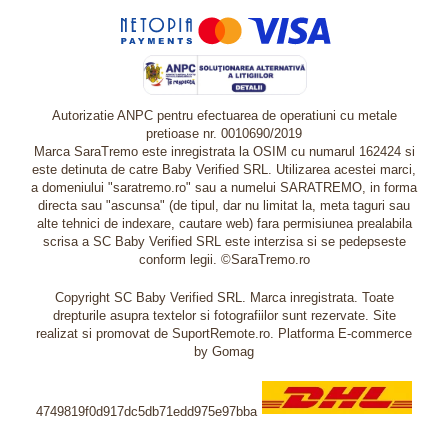
Autorizatie ANPC pentru efectuarea de operatiuni cu metale
pretioase nr. 0010690/2019
Marca SaraTremo este inregistrata la OSIM cu numarul 162424 si
este detinuta de catre Baby Verified SRL. Utilizarea acestei marci,
a domeniului "saratremo.ro" sau a numelui SARATREMO, in forma
directa sau "ascunsa" (de tipul, dar nu limitat la, meta taguri sau
alte tehnici de indexare, cautare web) fara permisiunea prealabila
scrisa a SC Baby Verified SRL este interzisa si se pedepseste
conform legii. ©SaraTremo.ro
Copyright SC Baby Verified SRL. Marca inregistrata. Toate
drepturile asupra textelor si fotografiilor sunt rezervate. Site
realizat si promovat de SuportRemote.ro.
Platforma E-commerce
by Gomag
4749819f0d917dc5db71edd975e97bba
Livrare oriunde in Europa in 2 zile prin DHL Express