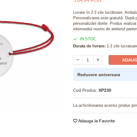
264,94 RON
Livrare în 2-3 zile lucrătoare. Amba
Personalizarea este gratuită. După p
personalizării dorite. Produs realiza
intermediul nostru de atelierul parten
IN STOC
Durata de livrare:
1-3 zile lucratoar
ADAUG
Reducere aniversara
Cod Produs:
XP230
La achizitionarea acestui produs pri
Adauga la Favorite