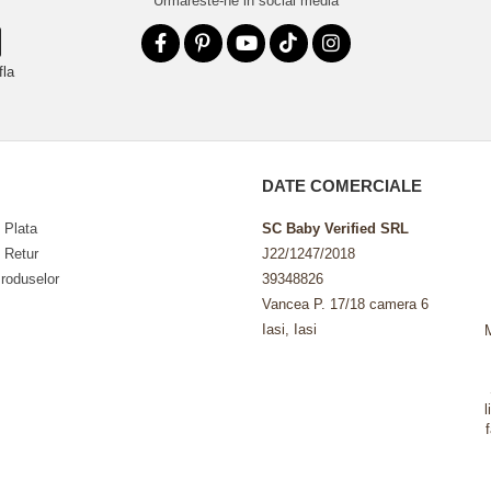
Urmareste-ne in social media
fla
DATE COMERCIALE
 Plata
SC Baby Verified SRL
e Retur
J22/1247/2018
roduselor
39348826
Vancea P. 17/18 camera 6
Iasi, Iasi
l