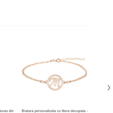
-38%
uturas din
Bratara personalizata cu litera decupata -
Breloc tra