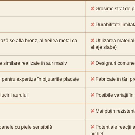
✘
Grosime strat de pl
✘
Durabilitate limitat
bază se află bronz, al treilea metal ca
✘
Utilizarea material
aliaje slabe)
e similare realizate în aur masiv
✘
Designuri comune, 
pentru expertiza în bijuteriile placate
✘
Fabricate în țări p
ucirii aurului
✘
Posibile variații în
✘
Mai puțin rezistente
oanele cu piele sensibilă
✘
Potențiale reacții a
nichel