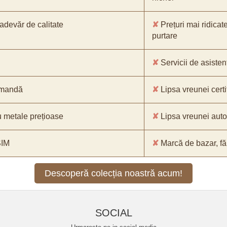
-adevăr de calitate
✘
Prețuri mai ridicat
purtare
✘
Servicii de asistenț
comandă
✘
Lipsa vreunei certif
 metale prețioase
✘
Lipsa vreunei aut
SIM
✘
Marcă de bazar, făr
Descoperă colecția noastră acum!
SOCIAL