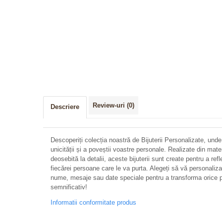
Review-uri
(0)
Descriere
Descoperiți colecția noastră de Bijuterii Personalizate, unde
unicității și a poveștii voastre personale. Realizate din mate
deosebită la detalii, aceste bijuterii sunt create pentru a refl
fiecărei persoane care le va purta. Alegeți să vă personalizați 
nume, mesaje sau date speciale pentru a transforma orice p
semnificativ!
Informatii conformitate produs