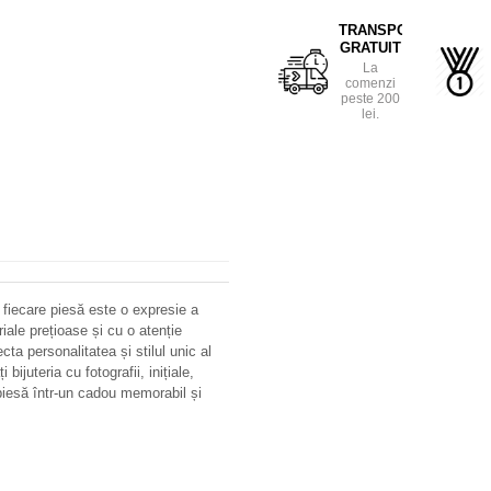
TRANSPORT
GRATUIT
La
comenzi
peste 200
lei.
 fiecare piesă este o expresie a
riale prețioase și cu o atenție
ecta personalitatea și stilul unic al
bijuteria cu fotografii, inițiale,
iesă într-un cadou memorabil și