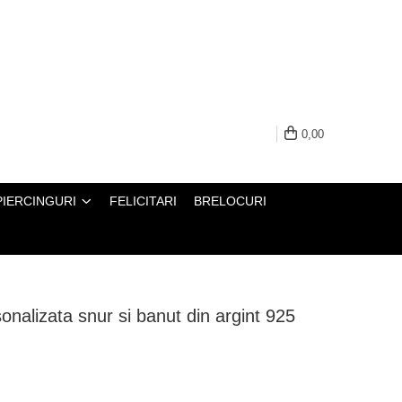
0,00
PIERCINGURI
FELICITARI
BRELOCURI
onalizata snur si banut din argint 925