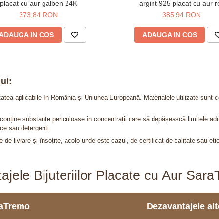
placat cu aur galben 24K
argint 925 placat cu aur r
373,84 RON
385,94 RON
ADAUGA IN COS
ADAUGA IN COS
ui:
itatea aplicabile în România și Uniunea Europeană. Materialele utilizate sunt c
nu conține substanțe periculoase în concentrații care să depășească limitele 
ce sau detergenți.
 de livrare și însoțite, acolo unde este cazul, de certificat de calitate sau eti
ajele Bijuteriilor Placate cu Aur Sar
araTremo
Dezavantajele alto