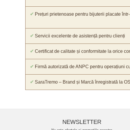
✔
Prețuri prietenoase pentru bijuterii placate într
✔
Servicii excelente de asistență pentru clienți
✔
Certificat de calitate și conformitate la orice 
✔
Firmă autorizată de ANPC pentru operațiuni cu
✔
SaraTremo – Brand și Marcă înregistrată la O
NEWSLETTER