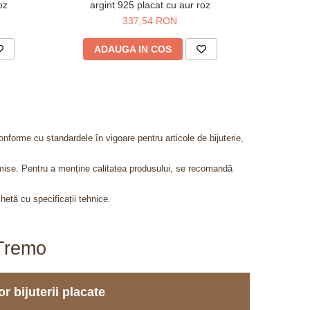
oz
argint 925 placat cu aur roz
metalic
337,54 RON
4
ADAUGA IN COS
AD
onforme cu standardele în vigoare pentru articole de bijuterie,
admise. Pentru a menține calitatea produsului, se recomandă
chetă cu specificații tehnice.
aTremo
r bijuterii placate