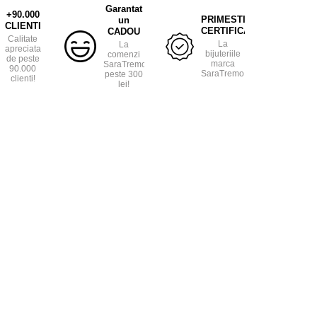
Garantat
+90.000
PRIMESTI
un
CLIENTI
CERTIFICAT
CADOU
Calitate
La
La
apreciata
bijuteriile
comenzi
de peste
marca
SaraTremo
90.000
SaraTremo.
peste 300
clienti!
lei!