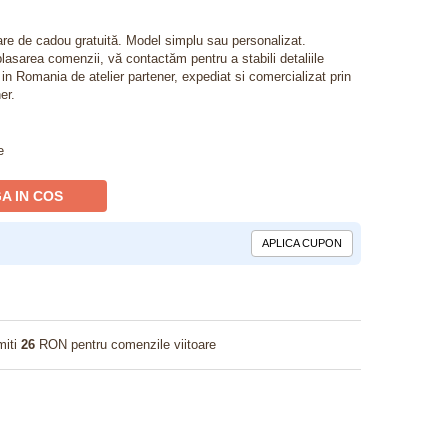
lare de cadou gratuită. Model simplu sau personalizat.
lasarea comenzii, vă contactăm pentru a stabili detaliile
t in Romania de atelier partener, expediat si comercializat prin
er.
e
A IN COS
APLICA CUPON
miti
26
RON pentru comenzile viitoare