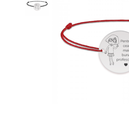
Verighete
Bijuterii pentru barbati
Inele
Lanturi
Bratari
Talismane
Verighete
Bijuterii din argint placate cu aur
24K
Distribuie
pe
Facebook