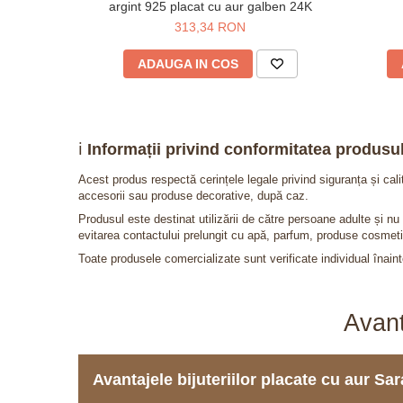
argint 925 placat cu aur galben 24K
313,34 RON
ADAUGA IN COS
ℹ️
Informații privind conformitatea produsul
Acest produs respectă cerințele legale privind siguranța și cal
accesorii sau produse decorative, după caz.
Produsul este destinat utilizării de către persoane adulte și 
evitarea contactului prelungit cu apă, parfum, produse cosmeti
Toate produsele comercializate sunt verificate individual înainte
Avant
Avantajele bijuteriilor placate cu aur S