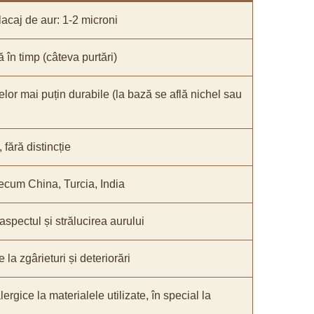
acaj de aur: 1-2 microni
ă în timp (câteva purtări)
elor mai puțin durabile (la bază se află nichel sau
fără distincție
recum China, Turcia, India
 aspectul și strălucirea aurului
 la zgârieturi și deteriorări
lergice la materialele utilizate, în special la