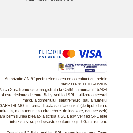
Luni-Vineri între orele 10-18
Autorizatie ANPC pentru efectuarea de operatiuni cu metale
pretioase nr. 0010690/2019
Marca SaraTremo este inregistrata la OSIM cu numarul 162424
si este detinuta de catre Baby Verified SRL. Utilizarea acestei
marci, a domeniului "saratremo.ro" sau a numelui
SARATREMO, in forma directa sau "ascunsa" (de tipul, dar nu
imitat la, meta taguri sau alte tehnici de indexare, cautare web)
fara permisiunea prealabila scrisa a SC Baby Verified SRL este
interzisa si se pedepseste conform legii. ©SaraTremo.ro
Copyright SC Baby Verified SRL. Marca inregistrata. Toate