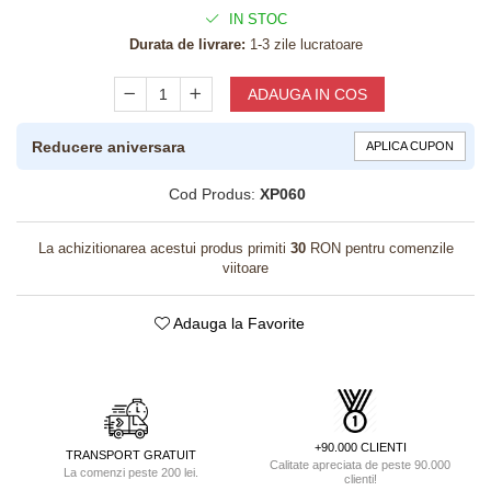
IN STOC
Durata de livrare:
1-3 zile lucratoare
ADAUGA IN COS
Reducere aniversara
APLICA CUPON
Cod Produs:
XP060
La achizitionarea acestui produs primiti
30
RON pentru comenzile
viitoare
Adauga la Favorite
+90.000 CLIENTI
TRANSPORT GRATUIT
Calitate apreciata de peste 90.000
La comenzi peste 200 lei.
clienti!