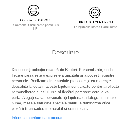
Garantat un CADOU
PRIMESTI CERTIFICAT
La comenzi SaraTremo peste 300
La bijuteriile marca SaraTremo.
lei!
Descriere
Descoperiți colecția noastră de Bijuterii Personalizate, unde
fiecare piesă este o expresie a unicității și a poveștii voastre
personale. Realizate din materiale prețioase și cu o atenție
deosebită la detalii, aceste bijuterii sunt create pentru a reflecta
personalitatea și stilul unic al fiecărei persoane care le va
purta. Alegeți să vă personalizați bijuteria cu fotografii, inițiale,
nume, mesaje sau date speciale pentru a transforma orice
piesă într-un cadou memorabil și semnificativ!
Informatii conformitate produs