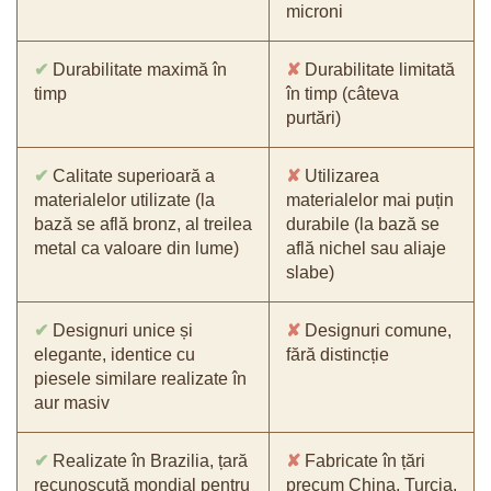
microni
✔
Durabilitate maximă în
✘
Durabilitate limitată
timp
în timp (câteva
purtări)
✔
Calitate superioară a
✘
Utilizarea
materialelor utilizate (la
materialelor mai puțin
bază se află bronz, al treilea
durabile (la bază se
metal ca valoare din lume)
află nichel sau aliaje
slabe)
✔
Designuri unice și
✘
Designuri comune,
elegante, identice cu
fără distincție
piesele similare realizate în
aur masiv
✔
Realizate în Brazilia, țară
✘
Fabricate în țări
recunoscută mondial pentru
precum China, Turcia,