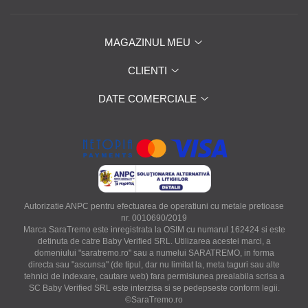
MAGAZINUL MEU
CLIENTI
DATE COMERCIALE
Autorizatie ANPC pentru efectuarea de operatiuni cu metale pretioase
nr. 0010690/2019
Marca SaraTremo este inregistrata la OSIM cu numarul 162424 si este
detinuta de catre Baby Verified SRL. Utilizarea acestei marci, a
domeniului "saratremo.ro" sau a numelui SARATREMO, in forma
directa sau "ascunsa" (de tipul, dar nu limitat la, meta taguri sau alte
tehnici de indexare, cautare web) fara permisiunea prealabila scrisa a
SC Baby Verified SRL este interzisa si se pedepseste conform legii.
©SaraTremo.ro