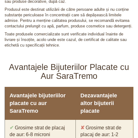
sau produse decorative, după caz.
Produsul este destinat utilizării de către persoane adulte și nu conține
substanțe periculoase în concentrații care să depășească limitele
admise. Pentru a menține calitatea produsului, se recomandă evitarea
contactului prelungit cu apă, parfum, produse cosmetice sau detergenți.
Toate produsele comercializate sunt verificate individual înainte de
livrare și însoțite, acolo unde este cazul, de certificat de calitate sau
etichetă cu specificații tehnice.
Avantajele Bijuteriilor Placate cu
Aur SaraTremo
Avantajele bijuteriilor
Dezavantajele
placate cu aur
altor bijuterii
SaraTremo
placate
✔
Grosime strat de placaj
✘
Grosime strat de
de aur: 6-8 microni
placaj de aur: 1-2