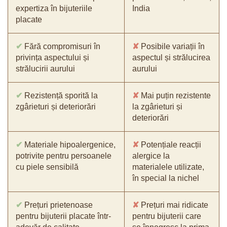
expertiza în bijuteriile
India
placate
✔
Fără compromisuri în
✘
Posibile variații în
privința aspectului și
aspectul și strălucirea
strălucirii aurului
aurului
✔
Rezistență sporită la
✘
Mai puțin rezistente
zgârieturi și deteriorări
la zgârieturi și
deteriorări
✔
Materiale hipoalergenice,
✘
Potențiale reacții
potrivite pentru persoanele
alergice la
cu piele sensibilă
materialele utilizate,
în special la nichel
✔
Prețuri prietenoase
✘
Prețuri mai ridicate
pentru bijuterii placate într-
pentru bijuterii care