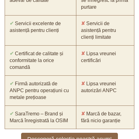
adevăr de calitate
se înnegresc la prima
purtare
✔
Servicii excelente de
✘
Servicii de
asistență pentru clienți
asistență pentru
clienți limitate
✔
Certificat de calitate și
✘
Lipsa vreunei
conformitate la orice
certificări
comandă
✔
Firmă autorizată de
✘
Lipsa vreunei
ANPC pentru operațiuni cu
autorizări ANPC
metale prețioase
✔
SaraTremo – Brand și
✘
Marcă de bazar,
Marcă înregistrată la OSIM
fără nicio garanție