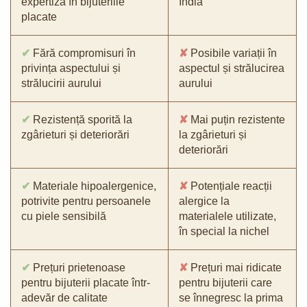
expertiza în bijuteriile
India
placate
✔
Fără compromisuri în
✘
Posibile variații în
privința aspectului și
aspectul și strălucirea
strălucirii aurului
aurului
✔
Rezistență sporită la
✘
Mai puțin rezistente
zgârieturi și deteriorări
la zgârieturi și
deteriorări
✔
Materiale hipoalergenice,
✘
Potențiale reacții
potrivite pentru persoanele
alergice la
cu piele sensibilă
materialele utilizate,
în special la nichel
✔
Prețuri prietenoase
✘
Prețuri mai ridicate
pentru bijuterii placate într-
pentru bijuterii care
adevăr de calitate
se înnegresc la prima