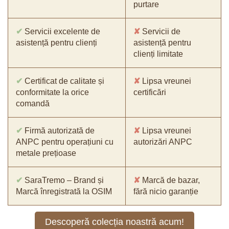
purtare
✔
Servicii excelente de
✘
Servicii de
asistență pentru clienți
asistență pentru
clienți limitate
✔
Certificat de calitate și
✘
Lipsa vreunei
conformitate la orice
certificări
comandă
✔
Firmă autorizată de
✘
Lipsa vreunei
ANPC pentru operațiuni cu
autorizări ANPC
metale prețioase
✔
SaraTremo – Brand și
✘
Marcă de bazar,
Marcă înregistrată la OSIM
fără nicio garanție
Descoperă colecția noastră acum!