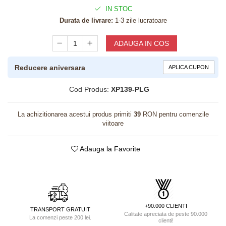
IN STOC
Durata de livrare:
1-3 zile lucratoare
ADAUGA IN COS
Reducere aniversara
APLICA CUPON
Cod Produs:
XP139-PLG
La achizitionarea acestui produs primiti
39
RON pentru comenzile
viitoare
Adauga la Favorite
+90.000 CLIENTI
TRANSPORT GRATUIT
Calitate apreciata de peste 90.000
La comenzi peste 200 lei.
clienti!