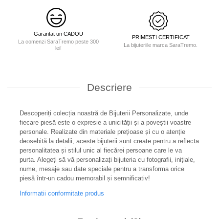
Garantat un CADOU
PRIMESTI CERTIFICAT
La comenzi SaraTremo peste 300
La bijuteriile marca SaraTremo.
lei!
Descriere
Descoperiți colecția noastră de Bijuterii Personalizate, unde
fiecare piesă este o expresie a unicității și a poveștii voastre
personale. Realizate din materiale prețioase și cu o atenție
deosebită la detalii, aceste bijuterii sunt create pentru a reflecta
personalitatea și stilul unic al fiecărei persoane care le va
purta. Alegeți să vă personalizați bijuteria cu fotografii, inițiale,
nume, mesaje sau date speciale pentru a transforma orice
piesă într-un cadou memorabil și semnificativ!
Informatii conformitate produs