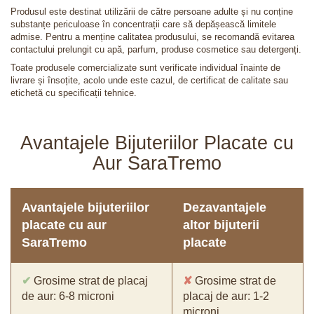
Produsul este destinat utilizării de către persoane adulte și nu conține
substanțe periculoase în concentrații care să depășească limitele
admise. Pentru a menține calitatea produsului, se recomandă evitarea
contactului prelungit cu apă, parfum, produse cosmetice sau detergenți.
Toate produsele comercializate sunt verificate individual înainte de
livrare și însoțite, acolo unde este cazul, de certificat de calitate sau
etichetă cu specificații tehnice.
Avantajele Bijuteriilor Placate cu
Aur SaraTremo
Avantajele bijuteriilor
Dezavantajele
placate cu aur
altor bijuterii
SaraTremo
placate
✔
Grosime strat de placaj
✘
Grosime strat de
de aur: 6-8 microni
placaj de aur: 1-2
microni