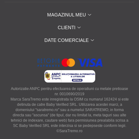
MAGAZINUL MEU
CLIENTI
DATE COMERCIALE
Autorizatie ANPC pentru efectuarea de operatiuni cu metale pretioase
nr. 0010690/2019
Marca SaraTremo este inregistrata la OSIM cu numarul 162424 si este
detinuta de catre Baby Verified SRL. Utilizarea acestei marci, a
domeniului "saratremo.ro" sau a numelui SARATREMO, in forma
directa sau "ascunsa" (de tipul, dar nu limitat la, meta taguri sau alte
tehnici de indexare, cautare web) fara permisiunea prealabila scrisa a
SC Baby Verified SRL este interzisa si se pedepseste conform legii.
©SaraTremo.ro