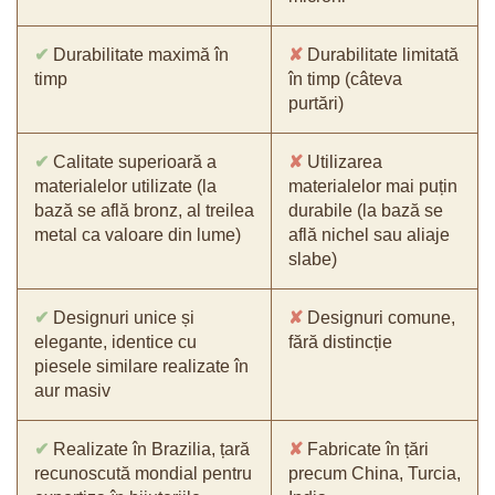
✔
Durabilitate maximă în
✘
Durabilitate limitată
timp
în timp (câteva
purtări)
✔
Calitate superioară a
✘
Utilizarea
materialelor utilizate (la
materialelor mai puțin
bază se află bronz, al treilea
durabile (la bază se
metal ca valoare din lume)
află nichel sau aliaje
slabe)
✔
Designuri unice și
✘
Designuri comune,
elegante, identice cu
fără distincție
piesele similare realizate în
aur masiv
✔
Realizate în Brazilia, țară
✘
Fabricate în țări
recunoscută mondial pentru
precum China, Turcia,