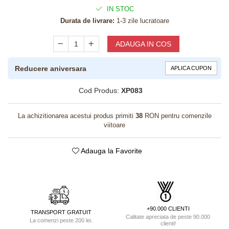
IN STOC
Durata de livrare:
1-3 zile lucratoare
ADAUGA IN COS
Reducere aniversara
APLICA CUPON
Cod Produs:
XP083
La achizitionarea acestui produs primiti
38
RON pentru comenzile
viitoare
Adauga la Favorite
+90.000 CLIENTI
TRANSPORT GRATUIT
Calitate apreciata de peste 90.000
La comenzi peste 200 lei.
clienti!