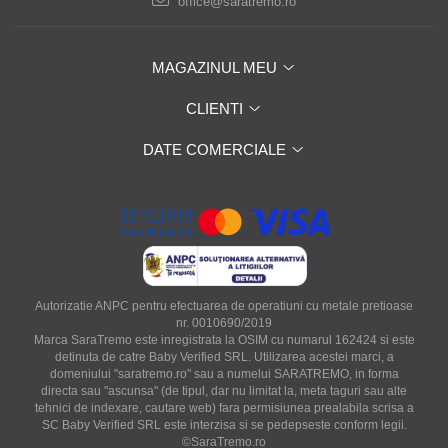
office@saratremo.ro
MAGAZINUL MEU
CLIENTI
DATE COMERCIALE
Autorizatie ANPC pentru efectuarea de operatiuni cu metale pretioase
nr. 0010690/2019
Marca SaraTremo este inregistrata la OSIM cu numarul 162424 si este
detinuta de catre Baby Verified SRL. Utilizarea acestei marci, a
domeniului "saratremo.ro" sau a numelui SARATREMO, in forma
directa sau "ascunsa" (de tipul, dar nu limitat la, meta taguri sau alte
tehnici de indexare, cautare web) fara permisiunea prealabila scrisa a
SC Baby Verified SRL este interzisa si se pedepseste conform legii.
©SaraTremo.ro