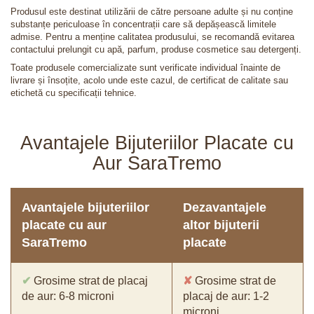
Produsul este destinat utilizării de către persoane adulte și nu conține
substanțe periculoase în concentrații care să depășească limitele
admise. Pentru a menține calitatea produsului, se recomandă evitarea
contactului prelungit cu apă, parfum, produse cosmetice sau detergenți.
Toate produsele comercializate sunt verificate individual înainte de
livrare și însoțite, acolo unde este cazul, de certificat de calitate sau
etichetă cu specificații tehnice.
Avantajele Bijuteriilor Placate cu
Aur SaraTremo
Avantajele bijuteriilor
Dezavantajele
placate cu aur
altor bijuterii
SaraTremo
placate
✔
Grosime strat de placaj
✘
Grosime strat de
de aur: 6-8 microni
placaj de aur: 1-2
microni