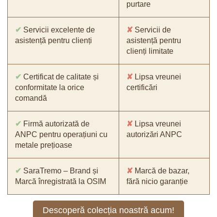
purtare
✔
Servicii excelente de
✘
Servicii de
asistență pentru clienți
asistență pentru
clienți limitate
✔
Certificat de calitate și
✘
Lipsa vreunei
conformitate la orice
certificări
comandă
✔
Firmă autorizată de
✘
Lipsa vreunei
ANPC pentru operațiuni cu
autorizări ANPC
metale prețioase
✔
SaraTremo – Brand și
✘
Marcă de bazar,
Marcă înregistrată la OSIM
fără nicio garanție
Descoperă colecția noastră acum!