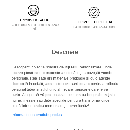
Garantat un CADOU
PRIMESTI CERTIFICAT
La comenzi SaraTremo peste 300
La bijuteriile marca SaraTremo.
lei!
Descriere
Descoperiți colecția noastră de Bijuterii Personalizate, unde
fiecare piesă este o expresie a unicității și a poveștii voastre
personale. Realizate din materiale prețioase și cu o atenție
deosebită la detalii, aceste bijuterii sunt create pentru a reflecta
personalitatea și stilul unic al fiecărei persoane care le va
purta. Alegeți să vă personalizați bijuteria cu fotografii, inițiale,
nume, mesaje sau date speciale pentru a transforma orice
piesă într-un cadou memorabil și semnificativ!
Informatii conformitate produs