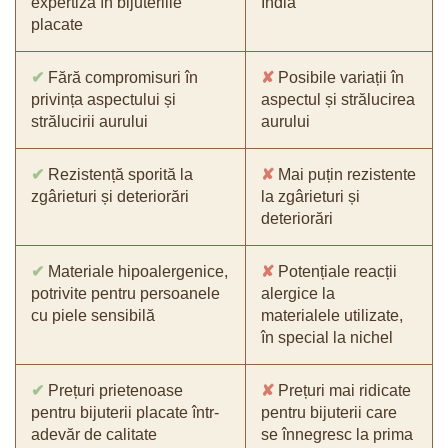
expertiza în bijuteriile
India
placate
✔
Fără compromisuri în
✘
Posibile variații în
privința aspectului și
aspectul și strălucirea
strălucirii aurului
aurului
✔
Rezistență sporită la
✘
Mai puțin rezistente
zgârieturi și deteriorări
la zgârieturi și
deteriorări
✔
Materiale hipoalergenice,
✘
Potențiale reacții
potrivite pentru persoanele
alergice la
cu piele sensibilă
materialele utilizate,
în special la nichel
✔
Prețuri prietenoase
✘
Prețuri mai ridicate
pentru bijuterii placate într-
pentru bijuterii care
adevăr de calitate
se înnegresc la prima