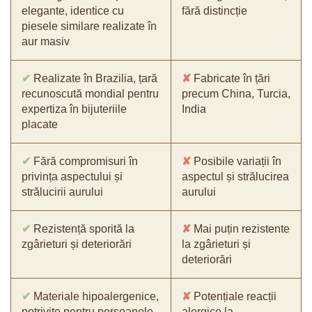
elegante, identice cu
fără distincție
piesele similare realizate în
aur masiv
✔
Realizate în Brazilia, țară
✘
Fabricate în țări
recunoscută mondial pentru
precum China, Turcia,
expertiza în bijuteriile
India
placate
✔
Fără compromisuri în
✘
Posibile variații în
privința aspectului și
aspectul și strălucirea
strălucirii aurului
aurului
✔
Rezistență sporită la
✘
Mai puțin rezistente
zgârieturi și deteriorări
la zgârieturi și
deteriorări
✔
Materiale hipoalergenice,
✘
Potențiale reacții
potrivite pentru persoanele
alergice la