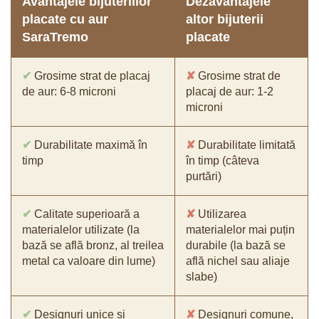
Avantajele bijuteriilor
Dezavantajele
placate cu aur
altor bijuterii
SaraTremo
placate
✔
Grosime strat de placaj
✘
Grosime strat de
de aur: 6-8 microni
placaj de aur: 1-2
microni
✔
Durabilitate maximă în
✘
Durabilitate limitată
timp
în timp (câteva
purtări)
✔
Calitate superioară a
✘
Utilizarea
materialelor utilizate (la
materialelor mai puțin
bază se află bronz, al treilea
durabile (la bază se
metal ca valoare din lume)
află nichel sau aliaje
slabe)
✔
Designuri unice și
✘
Designuri comune,