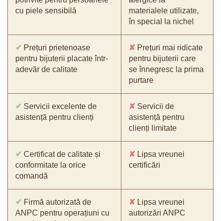
cu piele sensibilă
materialele utilizate,
în special la nichel
✔
Prețuri prietenoase
✘
Prețuri mai ridicate
pentru bijuterii placate într-
pentru bijuterii care
adevăr de calitate
se înnegresc la prima
purtare
✔
Servicii excelente de
✘
Servicii de
asistență pentru clienți
asistență pentru
clienți limitate
✔
Certificat de calitate și
✘
Lipsa vreunei
conformitate la orice
certificări
comandă
✔
Firmă autorizată de
✘
Lipsa vreunei
ANPC pentru operațiuni cu
autorizări ANPC