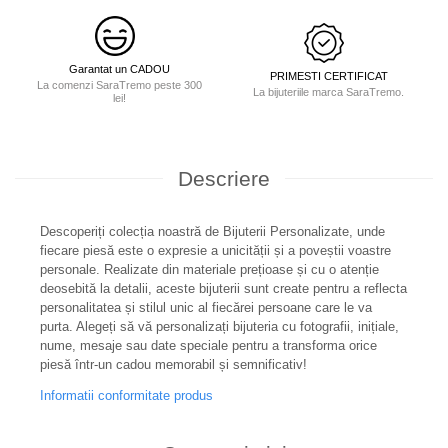
Garantat un CADOU
PRIMESTI CERTIFICAT
La comenzi SaraTremo peste 300
La bijuteriile marca SaraTremo.
lei!
Descriere
Descoperiți colecția noastră de Bijuterii Personalizate, unde
fiecare piesă este o expresie a unicității și a poveștii voastre
personale. Realizate din materiale prețioase și cu o atenție
deosebită la detalii, aceste bijuterii sunt create pentru a reflecta
personalitatea și stilul unic al fiecărei persoane care le va
purta. Alegeți să vă personalizați bijuteria cu fotografii, inițiale,
nume, mesaje sau date speciale pentru a transforma orice
piesă într-un cadou memorabil și semnificativ!
Informatii conformitate produs