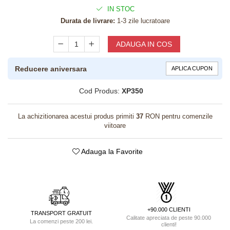
IN STOC
Durata de livrare:
1-3 zile lucratoare
ADAUGA IN COS
Reducere aniversara
APLICA CUPON
Cod Produs:
XP350
La achizitionarea acestui produs primiti
37
RON pentru comenzile
viitoare
Adauga la Favorite
+90.000 CLIENTI
TRANSPORT GRATUIT
Calitate apreciata de peste 90.000
La comenzi peste 200 lei.
clienti!