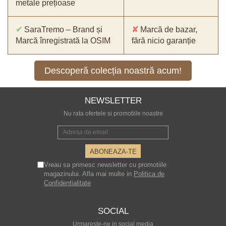
metale prețioase
✔
SaraTremo – Brand și
✘
Marcă de bazar,
Marcă înregistrată la OSIM
fără nicio garanție
Descoperă colecția noastră acum!
NEWSLETTER
Nu rata ofertele si promotiile noastre
Vreau sa primesc newsletter cu promotiile
magazinului. Afla mai multe in
Politica de
Confidentialitate
SOCIAL
Urmareste-ne in social media