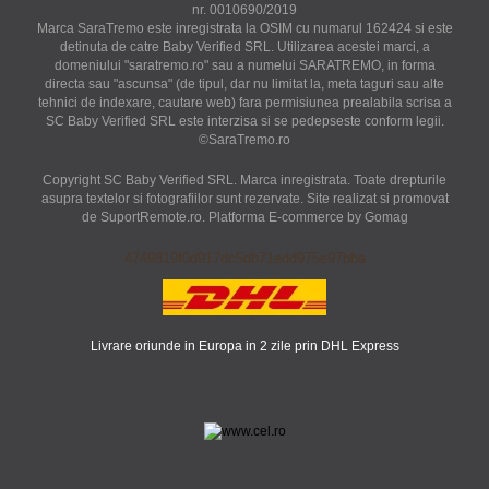
nr. 0010690/2019
Marca SaraTremo este inregistrata la OSIM cu numarul 162424 si este
detinuta de catre Baby Verified SRL. Utilizarea acestei marci, a
domeniului "saratremo.ro" sau a numelui SARATREMO, in forma
directa sau "ascunsa" (de tipul, dar nu limitat la, meta taguri sau alte
tehnici de indexare, cautare web) fara permisiunea prealabila scrisa a
SC Baby Verified SRL este interzisa si se pedepseste conform legii.
©SaraTremo.ro
Copyright SC Baby Verified SRL. Marca inregistrata. Toate drepturile
asupra textelor si fotografiilor sunt rezervate. Site realizat si promovat
de SuportRemote.ro.
Platforma E-commerce by Gomag
4749819f0d917dc5db71edd975e97bba
Livrare oriunde in Europa in 2 zile prin DHL Express