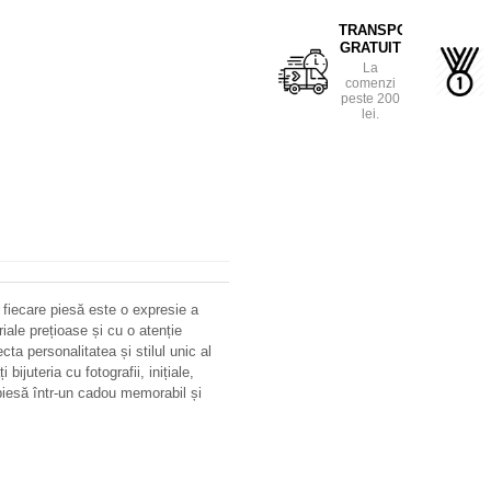
TRANSPORT
GRATUIT
La
comenzi
peste 200
lei.
 fiecare piesă este o expresie a
riale prețioase și cu o atenție
ecta personalitatea și stilul unic al
bijuteria cu fotografii, inițiale,
iesă într-un cadou memorabil și