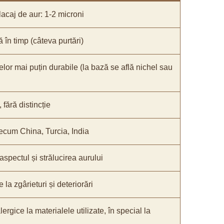
acaj de aur: 1-2 microni
ă în timp (câteva purtări)
elor mai puțin durabile (la bază se află nichel sau
fără distincție
recum China, Turcia, India
 aspectul și strălucirea aurului
 la zgârieturi și deteriorări
lergice la materialele utilizate, în special la