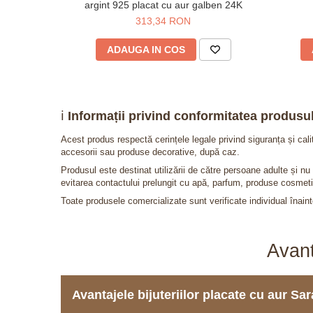
argint 925 placat cu aur galben 24K
313,34 RON
ADAUGA IN COS
ℹ️
Informații privind conformitatea produsul
Acest produs respectă cerințele legale privind siguranța și cal
accesorii sau produse decorative, după caz.
Produsul este destinat utilizării de către persoane adulte și 
evitarea contactului prelungit cu apă, parfum, produse cosmeti
Toate produsele comercializate sunt verificate individual înainte
Avant
Avantajele bijuteriilor placate cu aur S