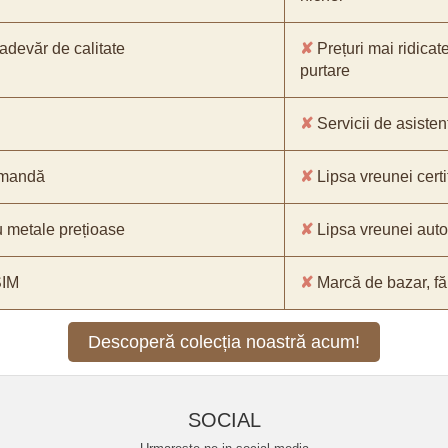
-adevăr de calitate
✘
Prețuri mai ridicat
purtare
✘
Servicii de asistenț
comandă
✘
Lipsa vreunei certif
 metale prețioase
✘
Lipsa vreunei aut
SIM
✘
Marcă de bazar, făr
Descoperă colecția noastră acum!
SOCIAL