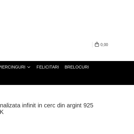
0,00
PIERCINGURI
FELICITARI
BRELOCURI
alizata infinit in cerc din argint 925
4K