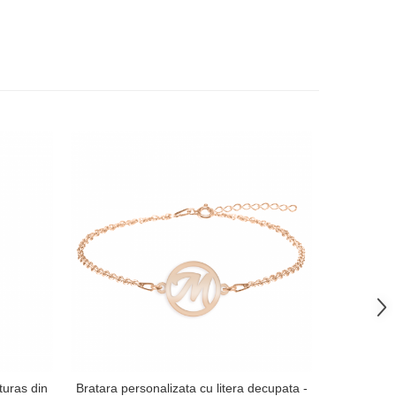
-38%
uturas din
Bratara personalizata cu litera decupata -
Breloc tra