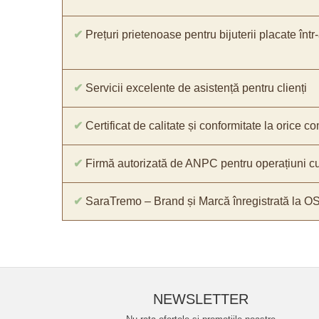
✔
Prețuri prietenoase pentru bijuterii placate într
✔
Servicii excelente de asistență pentru clienți
✔
Certificat de calitate și conformitate la orice 
✔
Firmă autorizată de ANPC pentru operațiuni cu
✔
SaraTremo – Brand și Marcă înregistrată la O
NEWSLETTER