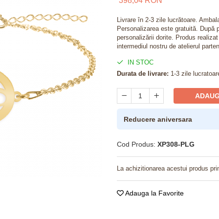
398,04 RON
Livrare în 2-3 zile lucrătoare. Amba
Personalizarea este gratuită. După p
personalizării dorite. Produs realiza
intermediul nostru de atelierul parten
IN STOC
Durata de livrare:
1-3 zile lucratoar
ADAUG
Reducere aniversara
Cod Produs:
XP308-PLG
La achizitionarea acestui produs pri
Adauga la Favorite