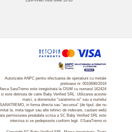
Luni-Vineri între orele 10-18
Autorizatie ANPC pentru efectuarea de operatiuni cu metale
pretioase nr. 0010690/2019
Marca SaraTremo este inregistrata la OSIM cu numarul 162424
si este detinuta de catre Baby Verified SRL. Utilizarea acestei
marci, a domeniului "saratremo.ro" sau a numelui
SARATREMO, in forma directa sau "ascunsa" (de tipul, dar nu
imitat la, meta taguri sau alte tehnici de indexare, cautare web)
fara permisiunea prealabila scrisa a SC Baby Verified SRL este
interzisa si se pedepseste conform legii. ©SaraTremo.ro
Copyright SC Baby Verified SRL. Marca inregistrata. Toate