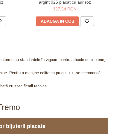
oz
argint 925 placat cu aur roz
metalic
337,54 RON
4
ADAUGA IN COS
AD
onforme cu standardele în vigoare pentru articole de bijuterie,
admise. Pentru a menține calitatea produsului, se recomandă
chetă cu specificații tehnice.
aTremo
r bijuterii placate