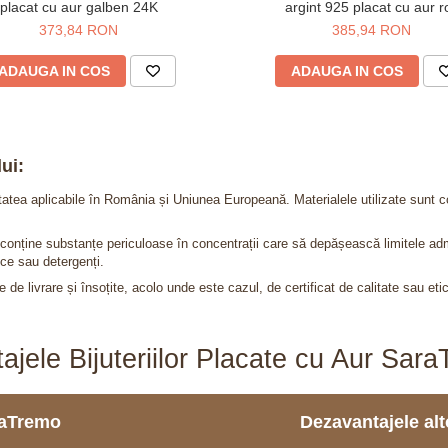
placat cu aur galben 24K
argint 925 placat cu aur r
373,84 RON
385,94 RON
ADAUGA IN COS
ADAUGA IN COS
ui:
itatea aplicabile în România și Uniunea Europeană. Materialele utilizate sunt c
nu conține substanțe periculoase în concentrații care să depășească limitele 
ce sau detergenți.
 de livrare și însoțite, acolo unde este cazul, de certificat de calitate sau eti
ajele Bijuteriilor Placate cu Aur Sar
araTremo
Dezavantajele alto