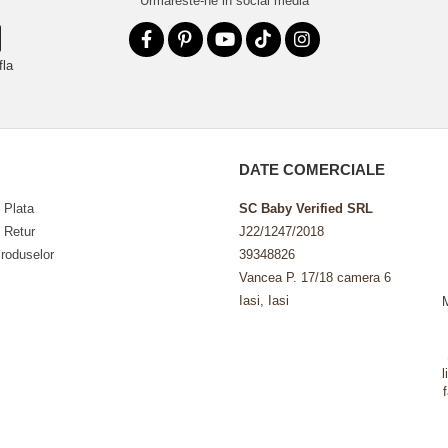
Urmareste-ne in social media
fla
DATE COMERCIALE
 Plata
SC Baby Verified SRL
e Retur
J22/1247/2018
roduselor
39348826
Vancea P. 17/18 camera 6
Iasi, Iasi
l