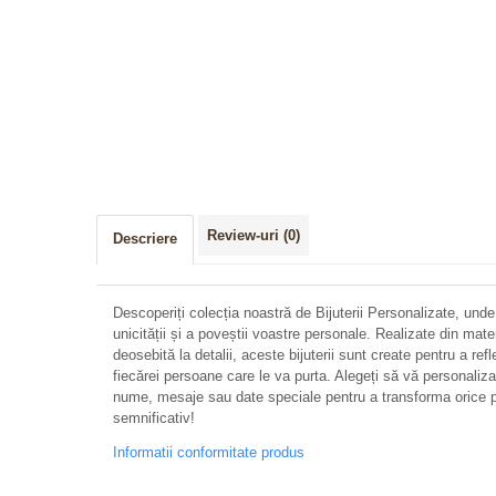
Review-uri
(0)
Descriere
Descoperiți colecția noastră de Bijuterii Personalizate, unde
unicității și a poveștii voastre personale. Realizate din mate
deosebită la detalii, aceste bijuterii sunt create pentru a refl
fiecărei persoane care le va purta. Alegeți să vă personalizați 
nume, mesaje sau date speciale pentru a transforma orice p
semnificativ!
Informatii conformitate produs