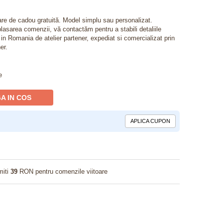
lare de cadou gratuită. Model simplu sau personalizat.
lasarea comenzii, vă contactăm pentru a stabili detaliile
t in Romania de atelier partener, expediat si comercializat prin
er.
e
A IN COS
APLICA CUPON
miti
39
RON pentru comenzile viitoare