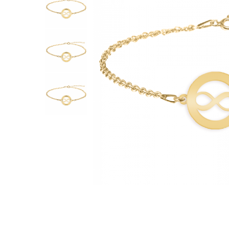
Verighete
Bijuterii pentru barbati
Inele
Lanturi
Bratari
Talismane
Verighete
Bijuterii din argint placate cu aur
24K
Distribuie
pe
Facebook