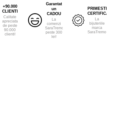
Garantat
+90.000
PRIMESTI
un
CLIENTI
CERTIFICAT
CADOU
Calitate
La
La
apreciata
bijuteriile
comenzi
de peste
marca
SaraTremo
90.000
SaraTremo.
peste 300
clienti!
lei!