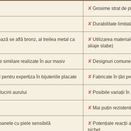
✘
Grosime strat de pl
✘
Durabilitate limitat
bază se află bronz, al treilea metal ca
✘
Utilizarea material
aliaje slabe)
e similare realizate în aur masiv
✘
Designuri comune, 
pentru expertiza în bijuteriile placate
✘
Fabricate în țări p
ucirii aurului
✘
Posibile variații în
✘
Mai puțin rezistente
oanele cu piele sensibilă
✘
Potențiale reacții a
nichel