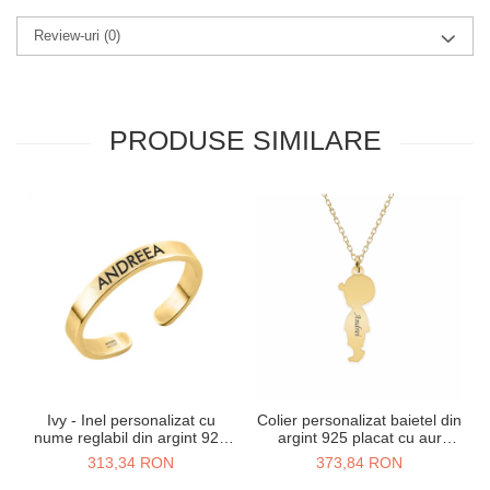
Review-uri
(0)
PRODUSE SIMILARE
Ivy - Inel personalizat cu
Colier personalizat baietel din
nume reglabil din argint 925
argint 925 placat cu aur
placat cu aur galben 24K
galben 24K
313,34 RON
373,84 RON