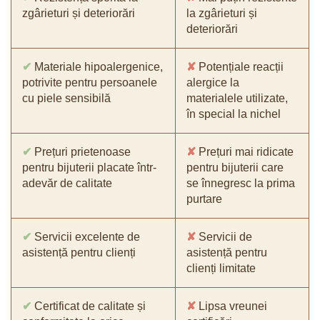
zgârieturi și deteriorări
la zgârieturi și
deteriorări
✔
Materiale hipoalergenice,
✘
Potențiale reacții
potrivite pentru persoanele
alergice la
cu piele sensibilă
materialele utilizate,
în special la nichel
✔
Prețuri prietenoase
✘
Prețuri mai ridicate
pentru bijuterii placate într-
pentru bijuterii care
adevăr de calitate
se înnegresc la prima
purtare
✔
Servicii excelente de
✘
Servicii de
asistență pentru clienți
asistență pentru
clienți limitate
✔
Certificat de calitate și
✘
Lipsa vreunei