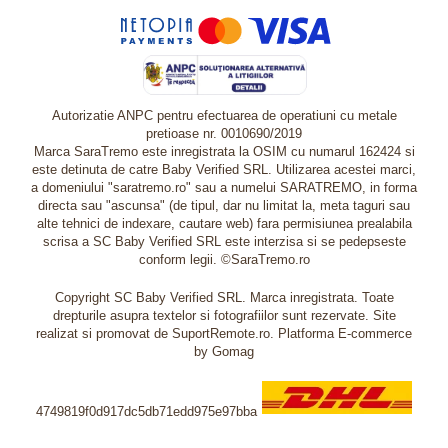
Autorizatie ANPC pentru efectuarea de operatiuni cu metale
pretioase nr. 0010690/2019
Marca SaraTremo este inregistrata la OSIM cu numarul 162424 si
este detinuta de catre Baby Verified SRL. Utilizarea acestei marci,
a domeniului "saratremo.ro" sau a numelui SARATREMO, in forma
directa sau "ascunsa" (de tipul, dar nu limitat la, meta taguri sau
alte tehnici de indexare, cautare web) fara permisiunea prealabila
scrisa a SC Baby Verified SRL este interzisa si se pedepseste
conform legii. ©SaraTremo.ro
Copyright SC Baby Verified SRL. Marca inregistrata. Toate
drepturile asupra textelor si fotografiilor sunt rezervate. Site
realizat si promovat de SuportRemote.ro.
Platforma E-commerce
by Gomag
4749819f0d917dc5db71edd975e97bba
Livrare oriunde in Europa in 2 zile prin DHL Express