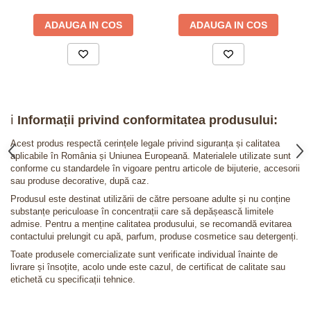
ADAUGA IN COS
ADAUGA IN COS
ℹ️
Informații privind conformitatea produsului:
Acest produs respectă cerințele legale privind siguranța și calitatea
aplicabile în România și Uniunea Europeană. Materialele utilizate sunt
conforme cu standardele în vigoare pentru articole de bijuterie, accesorii
sau produse decorative, după caz.
Produsul este destinat utilizării de către persoane adulte și nu conține
substanțe periculoase în concentrații care să depășească limitele
admise. Pentru a menține calitatea produsului, se recomandă evitarea
contactului prelungit cu apă, parfum, produse cosmetice sau detergenți.
Toate produsele comercializate sunt verificate individual înainte de
livrare și însoțite, acolo unde este cazul, de certificat de calitate sau
etichetă cu specificații tehnice.