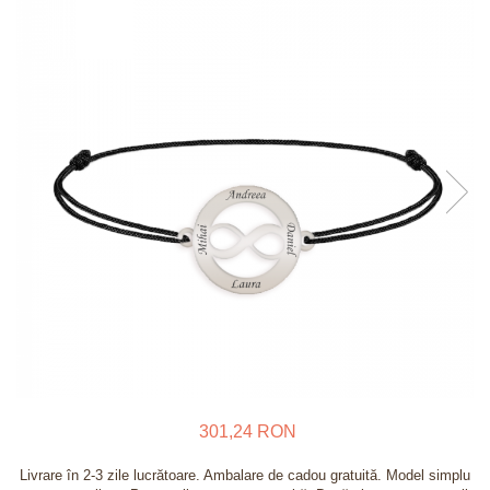
Verighete
Bijuterii pentru barbati
Inele
Lanturi
Bratari
Talismane
Verighete
Bijuterii din argint placate cu aur
24K
301,24 RON
Livrare în 2-3 zile lucrătoare. Ambalare de cadou gratuită. Model simplu