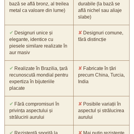
bază se află bronz, al treilea
durabile (la bază se
metal ca valoare din lume)
află nichel sau aliaje
slabe)
✔
Designuri unice și
✘
Designuri comune,
elegante, identice cu
fără distincție
piesele similare realizate în
aur masiv
✔
Realizate în Brazilia, țară
✘
Fabricate în țări
recunoscută mondial pentru
precum China, Turcia,
expertiza în bijuteriile
India
placate
✔
Fără compromisuri în
✘
Posibile variații în
privința aspectului și
aspectul și strălucirea
strălucirii aurului
aurului
✔
Rezistență sporită la
✘
Mai puțin rezistente