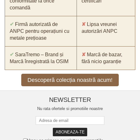
conformitate la orice
certificări
comandă
✔
Firmă autorizată de
✘
Lipsa vreunei
ANPC pentru operațiuni cu
autorizări ANPC
metale prețioase
✔
SaraTremo – Brand și
✘
Marcă de bazar,
Marcă înregistrată la OSIM
fără nicio garanție
Descoperă colecția noastră acum!
NEWSLETTER
Nu rata ofertele si promotiile noastre