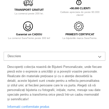
+90.000 CLIENTI
TRANSPORT GRATUIT
Calitate apreciata de peste 90.000
La comenzi peste 200 lei.
clienti!
Garantat un CADOU
PRIMESTI CERTIFICAT
La comenzi SaraTremo peste 300 lei!
La bijuteriile marca SaraTremo.
Descriere
Descoperiți colecția noastră de Bijuterii Personalizate, unde fiecare
piesă este o expresie a unicității și a poveștii voastre personale.
Realizate din materiale prețioase și cu o atenție deosebită la
detalii, aceste bijuterii sunt create pentru a reflecta personalitatea
și stilul unic al fiecărei persoane care le va purta. Alegeți să vă
personalizați bijuteria cu fotografii, inițiale, nume, mesaje sau date
speciale pentru a transforma orice piesă într-un cadou memorabil
și semnificativ!
Informatii conformitate produs