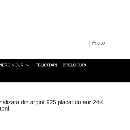
0,00
PIERCINGURI
FELICITARI
BRELOCURI
nalizata din argint 925 placat cu aur 24K
teni