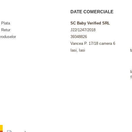
DATE COMERCIALE
 Plata
SC Baby Verified SRL
e Retur
J22/1247/2018
roduselor
39348826
Vancea P. 17/18 camera 6
Iasi, Iasi
l