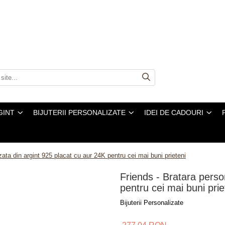
GINT
BIJUTERII PERSONALIZATE
IDEI DE CADOURI
zata din argint 925 placat cu aur 24K pentru cei mai buni prieteni
Friends - Bratara perso
pentru cei mai buni prie
Bijuterii Personalizate