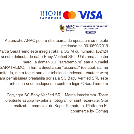
Autorizatie ANPC pentru efectuarea de operatiuni cu metale
pretioase nr. 0010690/2019
Marca SaraTremo este inregistrata la OSIM cu numarul 162424
si este detinuta de catre Baby Verified SRL. Utilizarea acestei
marci, a domeniului "saratremo.ro" sau a numelui
SARATREMO, in forma directa sau "ascunsa" (de tipul, dar nu
imitat la, meta taguri sau alte tehnici de indexare, cautare web)
fara permisiunea prealabila scrisa a SC Baby Verified SRL este
interzisa si se pedepseste conform legii. ©SaraTremo.ro
Copyright SC Baby Verified SRL. Marca inregistrata. Toate
drepturile asupra textelor si fotografiilor sunt rezervate. Site
realizat si promovat de SuportRemote.ro.
Platforma E-
commerce by Gomag