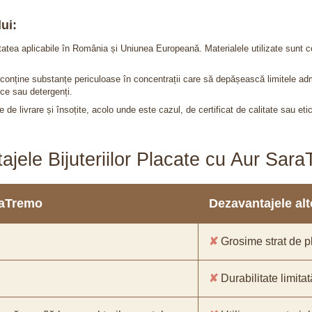
ui:
itatea aplicabile în România și Uniunea Europeană. Materialele utilizate sunt c
nu conține substanțe periculoase în concentrații care să depășească limitele 
ce sau detergenți.
 de livrare și însoțite, acolo unde este cazul, de certificat de calitate sau eti
ajele Bijuteriilor Placate cu Aur Sar
araTremo
Dezavantajele alto
✘
Grosime strat de pl
✘
Durabilitate limitat