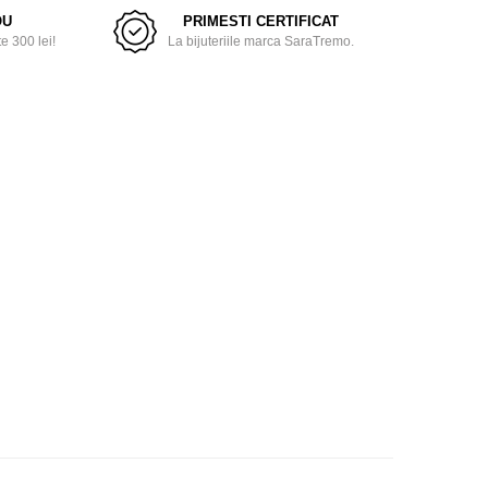
OU
PRIMESTI CERTIFICAT
 300 lei!
La bijuteriile marca SaraTremo.