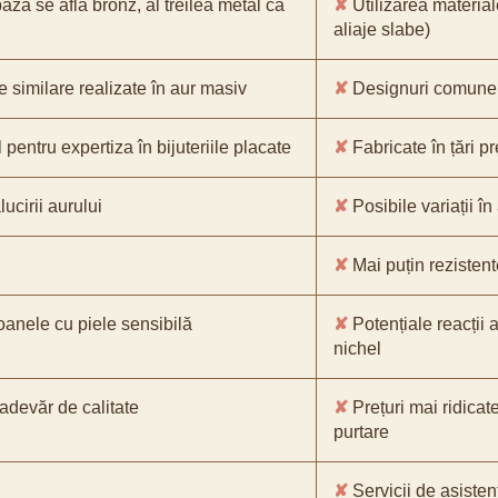
bază se află bronz, al treilea metal ca
✘
Utilizarea material
aliaje slabe)
e similare realizate în aur masiv
✘
Designuri comune, 
pentru expertiza în bijuteriile placate
✘
Fabricate în țări p
ucirii aurului
✘
Posibile variații în
✘
Mai puțin rezistente
oanele cu piele sensibilă
✘
Potențiale reacții a
nichel
-adevăr de calitate
✘
Prețuri mai ridicat
purtare
✘
Servicii de asistenț