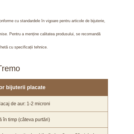
onforme cu standardele în vigoare pentru articole de bijuterie,
admise. Pentru a menține calitatea produsului, se recomandă
chetă cu specificații tehnice.
aTremo
r bijuterii placate
acaj de aur: 1-2 microni
ă în timp (câteva purtări)