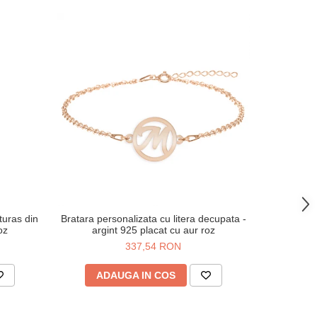
-38%
uturas din
Bratara personalizata cu litera decupata -
Breloc tra
oz
argint 925 placat cu aur roz
metalic
337,54 RON
4
ADAUGA IN COS
AD