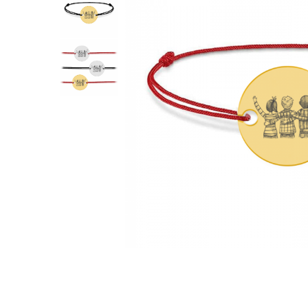
Verighete
Bijuterii pentru barbati
Inele
Lanturi
Bratari
Talismane
Verighete
Bijuterii din argint placate cu aur
24K
Distribuie
pe
Facebook