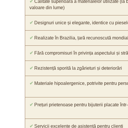
✔
Calitate superioară a materialelor utilizate (la 
valoare din lume)
✔
Designuri unice și elegante, identice cu piesel
✔
Realizate în Brazilia, țară recunoscută mondial 
✔
Fără compromisuri în privința aspectului și străl
✔
Rezistență sporită la zgârieturi și deteriorări
✔
Materiale hipoalergenice, potrivite pentru pers
✔
Prețuri prietenoase pentru bijuterii placate într
✔
Servicii excelente de asistență pentru clienți