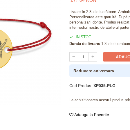
277,04 RON
Livrare în 2-3 zile lucrătoare. Amba
Personalizarea este gratuită. După p
personalizării dorite. Produs realiza
intermediul nostru de atelierul parten
IN STOC
Durata de livrare:
1-3 zile lucratoar
ADAUG
Reducere aniversara
Cod Produs:
XP035-PLG
La achizitionarea acestui produs pri
Adauga la Favorite