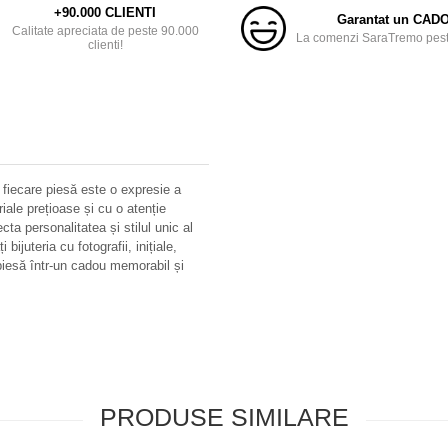
+90.000 CLIENTI
Garantat un CAD
Calitate apreciata de peste 90.000
La comenzi SaraTremo peste
clienti!
 fiecare piesă este o expresie a
riale prețioase și cu o atenție
ecta personalitatea și stilul unic al
bijuteria cu fotografii, inițiale,
iesă într-un cadou memorabil și
PRODUSE SIMILARE