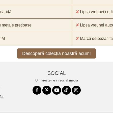
comandă
✘
Lipsa vreunei certif
 metale prețioase
✘
Lipsa vreunei aut
SIM
✘
Marcă de bazar, făr
Descoperă colecția noastră acum!
SOCIAL
Urmareste-ne in social media
fla