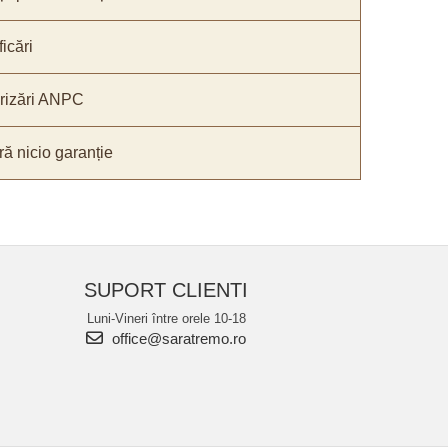
icări
orizări ANPC
ă nicio garanție
SUPORT CLIENTI
Luni-Vineri între orele 10-18
office@saratremo.ro