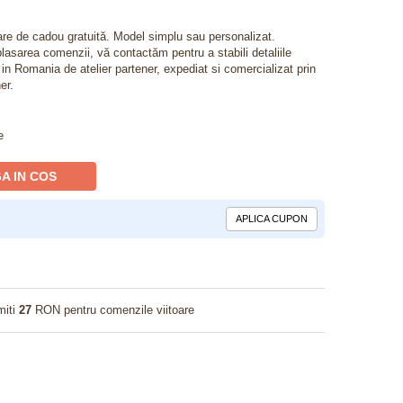
lare de cadou gratuită. Model simplu sau personalizat.
lasarea comenzii, vă contactăm pentru a stabili detaliile
t in Romania de atelier partener, expediat si comercializat prin
er.
e
A IN COS
APLICA CUPON
miti
27
RON pentru comenzile viitoare