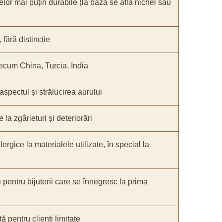
elor mai puțin durabile (la bază se află nichel sau
fără distincție
recum China, Turcia, India
 aspectul și strălucirea aurului
 la zgârieturi și deteriorări
lergice la materialele utilizate, în special la
e pentru bijuterii care se înnegresc la prima
ă pentru clienți limitate