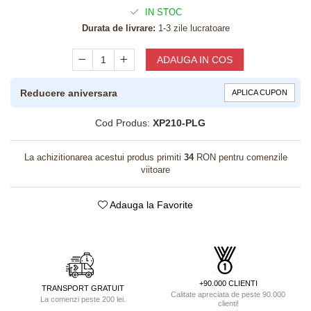
IN STOC
Durata de livrare:
1-3 zile lucratoare
ADAUGA IN COS
Reducere aniversara
APLICA CUPON
Cod Produs:
XP210-PLG
La achizitionarea acestui produs primiti
34
RON pentru comenzile
viitoare
Adauga la Favorite
+90.000 CLIENTI
TRANSPORT GRATUIT
Calitate apreciata de peste 90.000
La comenzi peste 200 lei.
clienti!