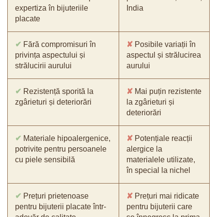
expertiza în bijuteriile
India
placate
✔
Fără compromisuri în
✘
Posibile variații în
privința aspectului și
aspectul și strălucirea
strălucirii aurului
aurului
✔
Rezistență sporită la
✘
Mai puțin rezistente
zgârieturi și deteriorări
la zgârieturi și
deteriorări
✔
Materiale hipoalergenice,
✘
Potențiale reacții
potrivite pentru persoanele
alergice la
cu piele sensibilă
materialele utilizate,
în special la nichel
✔
Prețuri prietenoase
✘
Prețuri mai ridicate
pentru bijuterii placate într-
pentru bijuterii care