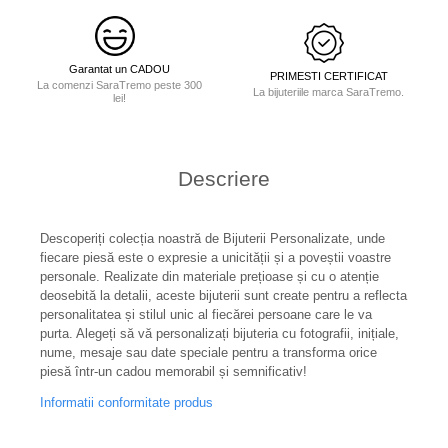
Garantat un CADOU
PRIMESTI CERTIFICAT
La comenzi SaraTremo peste 300
La bijuteriile marca SaraTremo.
lei!
Descriere
Descoperiți colecția noastră de Bijuterii Personalizate, unde
fiecare piesă este o expresie a unicității și a poveștii voastre
personale. Realizate din materiale prețioase și cu o atenție
deosebită la detalii, aceste bijuterii sunt create pentru a reflecta
personalitatea și stilul unic al fiecărei persoane care le va
purta. Alegeți să vă personalizați bijuteria cu fotografii, inițiale,
nume, mesaje sau date speciale pentru a transforma orice
piesă într-un cadou memorabil și semnificativ!
Informatii conformitate produs