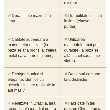
microni
✔
Durabilitate maximă în
✘
Durabilitate limitată
timp
în timp (câteva
purtări)
✔
Calitate superioară a
✘
Utilizarea
materialelor utilizate (la
materialelor mai puțin
bază se află bronz, al treilea
durabile (la bază se
metal ca valoare din lume)
află nichel sau aliaje
slabe)
✔
Designuri unice și
✘
Designuri comune,
elegante, identice cu
fără distincție
piesele similare realizate în
aur masiv
✔
Realizate în Brazilia, țară
✘
Fabricate în țări
recunoscută mondial pentru
precum China, Turcia,