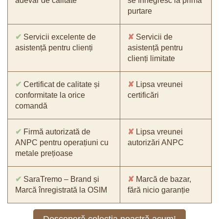
adevăr de calitate
se înnegresc la prima
purtare
✔
Servicii excelente de
✘
Servicii de
asistență pentru clienți
asistență pentru
clienți limitate
✔
Certificat de calitate și
✘
Lipsa vreunei
conformitate la orice
certificări
comandă
✔
Firmă autorizată de
✘
Lipsa vreunei
ANPC pentru operațiuni cu
autorizări ANPC
metale prețioase
✔
SaraTremo – Brand și
✘
Marcă de bazar,
Marcă înregistrată la OSIM
fără nicio garanție