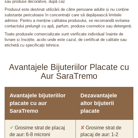
sau produse decorative, după caz.
Produsul este destinat utilizării de către persoane adulte și nu conține
substanțe periculoase în concentrații care să depășească limitele
admise. Pentru a menține calitatea produsului, se recomandă evitarea
contactului prelungit cu apă, parfum, produse cosmetice sau detergenți.
Toate produsele comercializate sunt verificate individual înainte de
livrare și însoțite, acolo unde este cazul, de certificat de calitate sau
etichetă cu specificații tehnice.
Avantajele Bijuteriilor Placate cu
Aur SaraTremo
Avantajele bijuteriilor
Dezavantajele
placate cu aur
altor bijuterii
SaraTremo
placate
✔
Grosime strat de placaj
✘
Grosime strat de
de aur: 6-8 microni
placaj de aur: 1-2