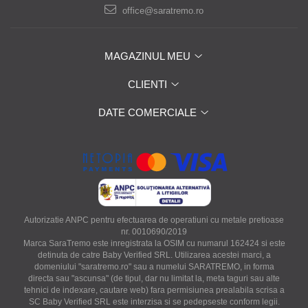
office@saratremo.ro
MAGAZINUL MEU
CLIENTI
DATE COMERCIALE
Autorizatie ANPC pentru efectuarea de operatiuni cu metale pretioase
nr. 0010690/2019
Marca SaraTremo este inregistrata la OSIM cu numarul 162424 si este
detinuta de catre Baby Verified SRL. Utilizarea acestei marci, a
domeniului "saratremo.ro" sau a numelui SARATREMO, in forma
directa sau "ascunsa" (de tipul, dar nu limitat la, meta taguri sau alte
tehnici de indexare, cautare web) fara permisiunea prealabila scrisa a
SC Baby Verified SRL este interzisa si se pedepseste conform legii.