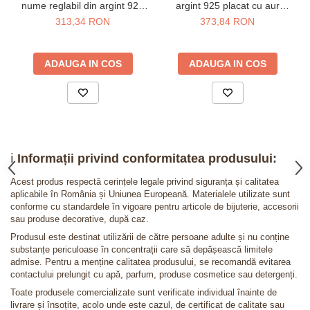
nume reglabil din argint 925
argint 925 placat cu aur
placat cu aur galben 24K
galben 24K
313,34 RON
373,84 RON
ADAUGA IN COS
ADAUGA IN COS
ℹ️
Informații privind conformitatea produsului:
Acest produs respectă cerințele legale privind siguranța și calitatea
aplicabile în România și Uniunea Europeană. Materialele utilizate sunt
conforme cu standardele în vigoare pentru articole de bijuterie, accesorii
sau produse decorative, după caz.
Produsul este destinat utilizării de către persoane adulte și nu conține
substanțe periculoase în concentrații care să depășească limitele
admise. Pentru a menține calitatea produsului, se recomandă evitarea
contactului prelungit cu apă, parfum, produse cosmetice sau detergenți.
Toate produsele comercializate sunt verificate individual înainte de
livrare și însoțite, acolo unde este cazul, de certificat de calitate sau