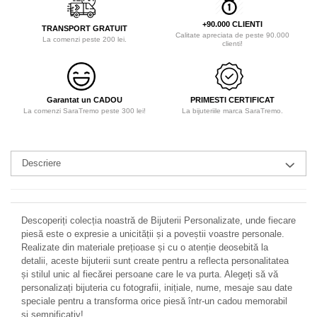
+90.000 CLIENTI
TRANSPORT GRATUIT
Calitate apreciata de peste 90.000
La comenzi peste 200 lei.
clienti!
Garantat un CADOU
PRIMESTI CERTIFICAT
La comenzi SaraTremo peste 300 lei!
La bijuteriile marca SaraTremo.
Descriere
Descoperiți colecția noastră de Bijuterii Personalizate, unde fiecare
piesă este o expresie a unicității și a poveștii voastre personale.
Realizate din materiale prețioase și cu o atenție deosebită la
detalii, aceste bijuterii sunt create pentru a reflecta personalitatea
și stilul unic al fiecărei persoane care le va purta. Alegeți să vă
personalizați bijuteria cu fotografii, inițiale, nume, mesaje sau date
speciale pentru a transforma orice piesă într-un cadou memorabil
și semnificativ!