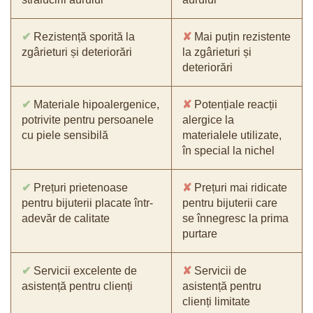
✔
Rezistență sporită la
✘
Mai puțin rezistente
zgârieturi și deteriorări
la zgârieturi și
deteriorări
✔
Materiale hipoalergenice,
✘
Potențiale reacții
potrivite pentru persoanele
alergice la
cu piele sensibilă
materialele utilizate,
în special la nichel
✔
Prețuri prietenoase
✘
Prețuri mai ridicate
pentru bijuterii placate într-
pentru bijuterii care
adevăr de calitate
se înnegresc la prima
purtare
✔
Servicii excelente de
✘
Servicii de
asistență pentru clienți
asistență pentru
clienți limitate