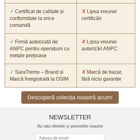
✔
Certificat de calitate și
✘
Lipsa vreunei
conformitate la orice
certificări
comandă
✔
Firmă autorizată de
✘
Lipsa vreunei
ANPC pentru operațiuni cu
autorizări ANPC
metale prețioase
✔
SaraTremo – Brand și
✘
Marcă de bazar,
Marcă înregistrată la OSIM
fără nicio garanție
Descoperă colecția noastră acum!
NEWSLETTER
Nu rata ofertele si promotiile noastre