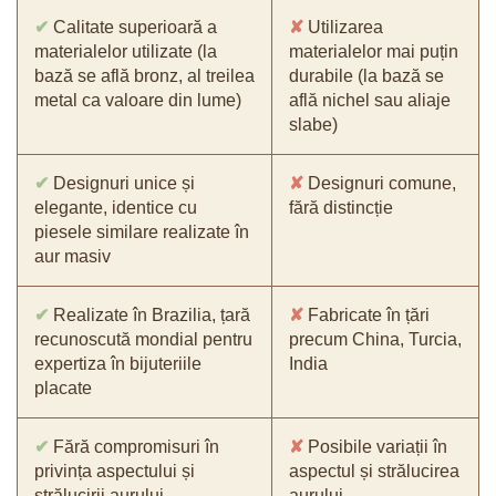
✔
Calitate superioară a
✘
Utilizarea
materialelor utilizate (la
materialelor mai puțin
bază se află bronz, al treilea
durabile (la bază se
metal ca valoare din lume)
află nichel sau aliaje
slabe)
✔
Designuri unice și
✘
Designuri comune,
elegante, identice cu
fără distincție
piesele similare realizate în
aur masiv
✔
Realizate în Brazilia, țară
✘
Fabricate în țări
recunoscută mondial pentru
precum China, Turcia,
expertiza în bijuteriile
India
placate
✔
Fără compromisuri în
✘
Posibile variații în
privința aspectului și
aspectul și strălucirea
strălucirii aurului
aurului