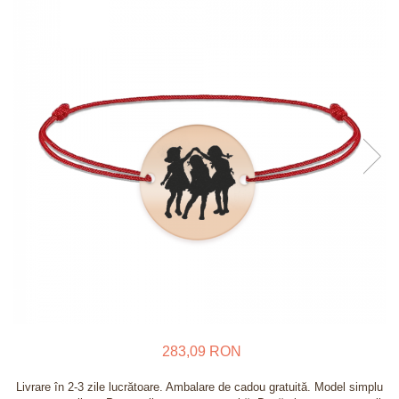
Verighete
Bijuterii pentru barbati
Inele
Lanturi
Bratari
Talismane
Verighete
Bijuterii din argint placate cu aur
24K
283,09 RON
Livrare în 2-3 zile lucrătoare. Ambalare de cadou gratuită. Model simplu