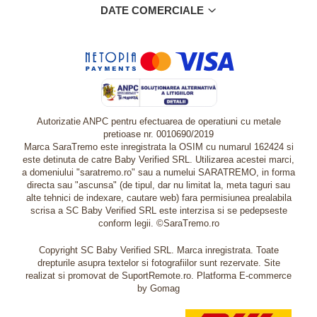
DATE COMERCIALE
Autorizatie ANPC pentru efectuarea de operatiuni cu metale
pretioase nr. 0010690/2019
Marca SaraTremo este inregistrata la OSIM cu numarul 162424 si
este detinuta de catre Baby Verified SRL. Utilizarea acestei marci,
a domeniului "saratremo.ro" sau a numelui SARATREMO, in forma
directa sau "ascunsa" (de tipul, dar nu limitat la, meta taguri sau
alte tehnici de indexare, cautare web) fara permisiunea prealabila
scrisa a SC Baby Verified SRL este interzisa si se pedepseste
conform legii. ©SaraTremo.ro
Copyright SC Baby Verified SRL. Marca inregistrata. Toate
drepturile asupra textelor si fotografiilor sunt rezervate. Site
realizat si promovat de SuportRemote.ro.
Platforma E-commerce
by Gomag