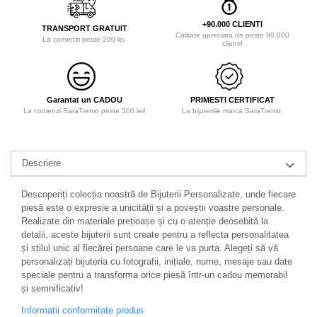
+90.000 CLIENTI
TRANSPORT GRATUIT
Calitate apreciata de peste 90.000
La comenzi peste 200 lei.
clienti!
Garantat un CADOU
PRIMESTI CERTIFICAT
La comenzi SaraTremo peste 300 lei!
La bijuteriile marca SaraTremo.
Descriere
Descoperiți colecția noastră de Bijuterii Personalizate, unde fiecare
piesă este o expresie a unicității și a poveștii voastre personale.
Realizate din materiale prețioase și cu o atenție deosebită la
detalii, aceste bijuterii sunt create pentru a reflecta personalitatea
și stilul unic al fiecărei persoane care le va purta. Alegeți să vă
personalizați bijuteria cu fotografii, inițiale, nume, mesaje sau date
speciale pentru a transforma orice piesă într-un cadou memorabil
și semnificativ!
Informatii conformitate produs