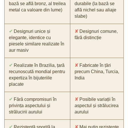
bază se află bronz, al treilea
durabile (la bază se
metal ca valoare din lume)
află nichel sau aliaje
slabe)
✔
Designuri unice și
✘
Designuri comune,
elegante, identice cu
fără distincție
piesele similare realizate în
aur masiv
✔
Realizate în Brazilia, țară
✘
Fabricate în țări
recunoscută mondial pentru
precum China, Turcia,
expertiza în bijuteriile
India
placate
✔
Fără compromisuri în
✘
Posibile variații în
privința aspectului și
aspectul și strălucirea
strălucirii aurului
aurului
✔
Rezistență sporită la
✘
Mai puțin rezistente