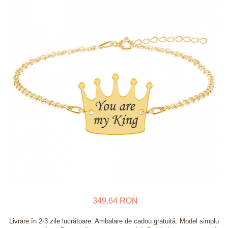
Verighete
Bijuterii pentru barbati
Inele
Lanturi
Bratari
Talismane
Verighete
Bijuterii din argint placate cu aur
24K
349,64 RON
Livrare în 2-3 zile lucrătoare. Ambalare de cadou gratuită. Model simplu