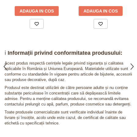
ADAUGA IN COS
ADAUGA IN COS
ℹ️
Informații privind conformitatea produsului:
Acest produs respectă cerințele legale privind siguranța și calitatea
aplicabile în România și Uniunea Europeană. Materialele utilizate sunt
conforme cu standardele în vigoare pentru articole de bijuterie, accesorii
sau produse decorative, după caz.
Produsul este destinat utilizării de către persoane adulte și nu conține
substanțe periculoase în concentrații care să depășească limitele
admise. Pentru a menține calitatea produsului, se recomandă evitarea
contactului prelungit cu apă, parfum, produse cosmetice sau detergenți.
Toate produsele comercializate sunt verificate individual înainte de
livrare și însoțite, acolo unde este cazul, de certificat de calitate sau
etichetă cu specificații tehnice.