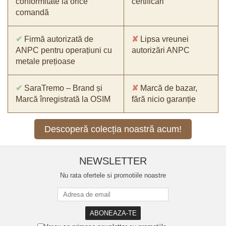
conformitate la orice
certificări
comandă
✔
Firmă autorizată de
✘
Lipsa vreunei
ANPC pentru operațiuni cu
autorizări ANPC
metale prețioase
✔
SaraTremo – Brand și
✘
Marcă de bazar,
Marcă înregistrată la OSIM
fără nicio garanție
Descoperă colecția noastră acum!
NEWSLETTER
Nu rata ofertele si promotiile noastre