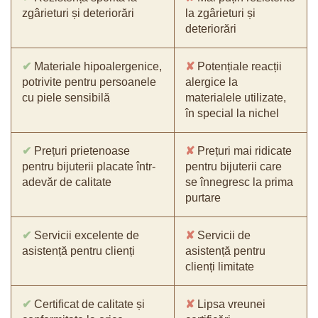
zgârieturi și deteriorări
la zgârieturi și
deteriorări
✔
Materiale hipoalergenice,
✘
Potențiale reacții
potrivite pentru persoanele
alergice la
cu piele sensibilă
materialele utilizate,
în special la nichel
✔
Prețuri prietenoase
✘
Prețuri mai ridicate
pentru bijuterii placate într-
pentru bijuterii care
adevăr de calitate
se înnegresc la prima
purtare
✔
Servicii excelente de
✘
Servicii de
asistență pentru clienți
asistență pentru
clienți limitate
✔
Certificat de calitate și
✘
Lipsa vreunei