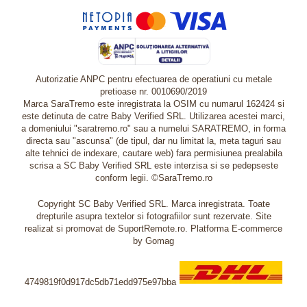
Autorizatie ANPC pentru efectuarea de operatiuni cu metale
pretioase nr. 0010690/2019
Marca SaraTremo este inregistrata la OSIM cu numarul 162424 si
este detinuta de catre Baby Verified SRL. Utilizarea acestei marci,
a domeniului "saratremo.ro" sau a numelui SARATREMO, in forma
directa sau "ascunsa" (de tipul, dar nu limitat la, meta taguri sau
alte tehnici de indexare, cautare web) fara permisiunea prealabila
scrisa a SC Baby Verified SRL este interzisa si se pedepseste
conform legii. ©SaraTremo.ro
Copyright SC Baby Verified SRL. Marca inregistrata. Toate
drepturile asupra textelor si fotografiilor sunt rezervate. Site
realizat si promovat de SuportRemote.ro.
Platforma E-commerce
by Gomag
4749819f0d917dc5db71edd975e97bba
Livrare oriunde in Europa in 2 zile prin DHL Express