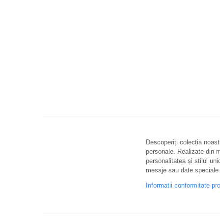
Descoperiți colecția noastr
personale. Realizate din ma
personalitatea și stilul uni
mesaje sau date speciale 
Informatii conformitate pr