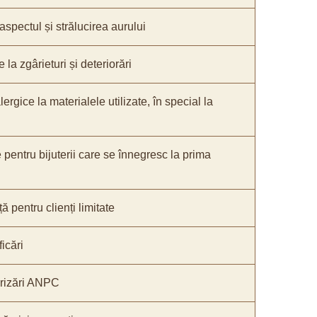
 aspectul și strălucirea aurului
 la zgârieturi și deteriorări
lergice la materialele utilizate, în special la
e pentru bijuterii care se înnegresc la prima
ă pentru clienți limitate
icări
orizări ANPC