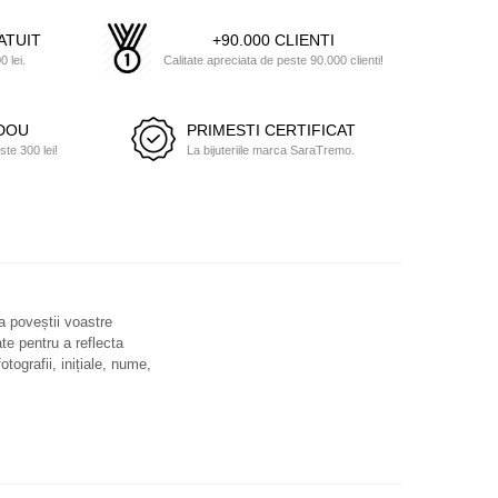
ATUIT
+90.000 CLIENTI
 lei.
Calitate apreciata de peste 90.000 clienti!
ADOU
PRIMESTI CERTIFICAT
e 300 lei!
La bijuteriile marca SaraTremo.
 a poveștii voastre
ate pentru a reflecta
otografii, inițiale, nume,