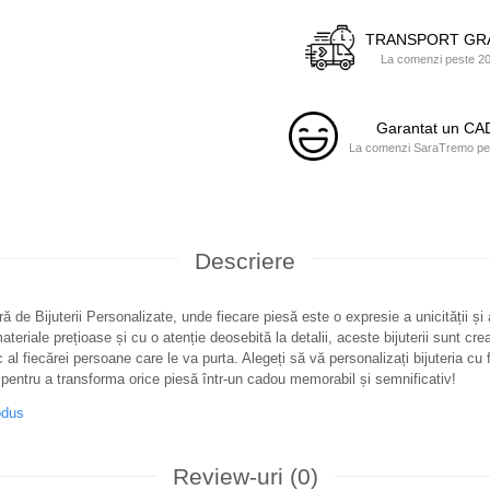
TRANSPORT GR
La comenzi peste 200
Garantat un C
La comenzi SaraTremo pest
Descriere
ă de Bijuterii Personalizate, unde fiecare piesă este o expresie a unicității și
teriale prețioase și cu o atenție deosebită la detalii, aceste bijuterii sunt cre
c al fiecărei persoane care le va purta. Alegeți să vă personalizați bijuteria cu f
pentru a transforma orice piesă într-un cadou memorabil și semnificativ!
odus
Review-uri
(0)