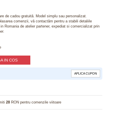
lare de cadou gratuită. Model simplu sau personalizat.
lasarea comenzii, vă contactăm pentru a stabili detaliile
t in Romania de atelier partener, expediat si comercializat prin
er.
e
A IN COS
APLICA CUPON
miti
28
RON pentru comenzile viitoare