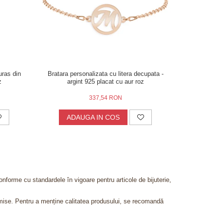
-38%
turas din
Bratara personalizata cu litera decupata -
Breloc tr
z
argint 925 placat cu aur roz
metalic – s
337,54 RON
ADAUGA IN COS
AD
onforme cu standardele în vigoare pentru articole de bijuterie,
admise. Pentru a menține calitatea produsului, se recomandă