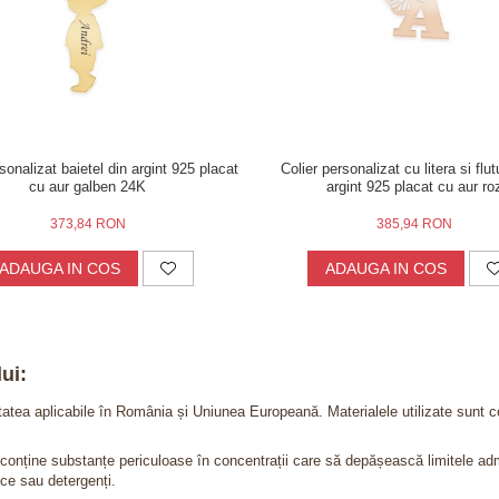
sonalizat baietel din argint 925 placat
Colier personalizat cu litera si flu
cu aur galben 24K
argint 925 placat cu aur ro
373,84 RON
385,94 RON
ADAUGA IN COS
ADAUGA IN COS
ui:
itatea aplicabile în România și Uniunea Europeană. Materialele utilizate sunt c
nu conține substanțe periculoase în concentrații care să depășească limitele 
ce sau detergenți.