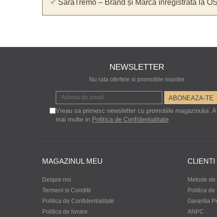
✔
SaraTremo – Brand și Marcă înregistrată la O
NEWSLETTER
Nu rata ofertele si promotiile noastre
Vreau sa primesc newsletter cu promotiile magazinului. A
mai multe in
Politica de Confidentialitate
MAGAZINUL MEU
CLIENTI
Despre noi
Metode de 
Termeni si Conditii
Politica de
Politica de Confidentialitate
Garantia P
Politica de livrare
ANPC