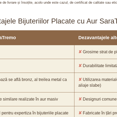
 de livrare și însoțite, acolo unde este cazul, de certificat de calitate sau eti
ajele Bijuteriilor Placate cu Aur Sar
araTremo
Dezavantajele alto
✘
Grosime strat de pl
✘
Durabilitate limitat
bază se află bronz, al treilea metal ca
✘
Utilizarea material
aliaje slabe)
e similare realizate în aur masiv
✘
Designuri comune, 
pentru expertiza în bijuteriile placate
✘
Fabricate în țări p