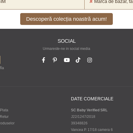
SIM
✘
Marcă de bazar, făr
Descoperă colecția noastră acum!
SOCIAL
Urmareste-ne in social media
fla
DATE COMERCIALE
Plata
SC Baby Verified SRL
 Retur
J22/1247/2018
roduselor
39348826
Vancea P. 17/18 camera 6