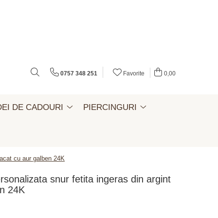
0757 348 251
Favorite
0,00
DEI DE CADOURI
PIERCINGURI
placat cu aur galben 24K
rsonalizata snur fetita ingeras din argint
en 24K