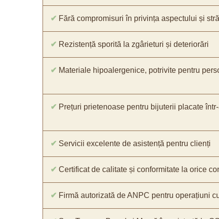
✔
Fără compromisuri în privința aspectului și străl
✔
Rezistență sporită la zgârieturi și deteriorări
✔
Materiale hipoalergenice, potrivite pentru pers
✔
Prețuri prietenoase pentru bijuterii placate într
✔
Servicii excelente de asistență pentru clienți
✔
Certificat de calitate și conformitate la orice 
✔
Firmă autorizată de ANPC pentru operațiuni cu