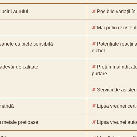
ucirii aurului
✘
Posibile variații în
✘
Mai puțin rezistente
oanele cu piele sensibilă
✘
Potențiale reacții a
nichel
-adevăr de calitate
✘
Prețuri mai ridicat
purtare
✘
Servicii de asistenț
comandă
✘
Lipsa vreunei certif
 metale prețioase
✘
Lipsa vreunei aut