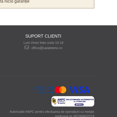
ă nicio garanție
SUPORT CLIENTI
Luni-Vineri între orele 10-18
office@saratremo.ro
Autorizatie ANPC pentru efectuarea de operatiuni cu metale
pretioase nr. 0010690/2019