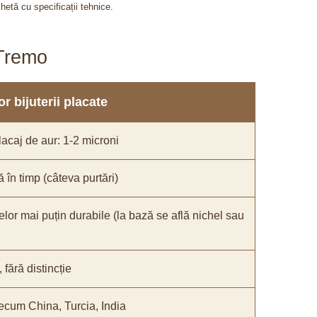
chetă cu specificații tehnice.
aTremo
r bijuterii placate
acaj de aur: 1-2 microni
ă în timp (câteva purtări)
elor mai puțin durabile (la bază se află nichel sau
fără distincție
recum China, Turcia, India