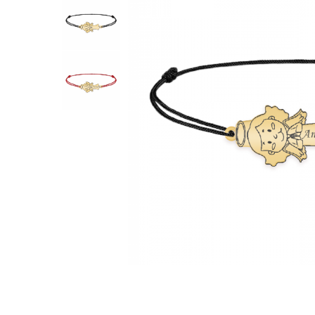
Inele
Lanturi
Bratari
Talismane
Verighete
Bijuterii din argint placate cu aur 24K
Distribuie
pe
Facebook