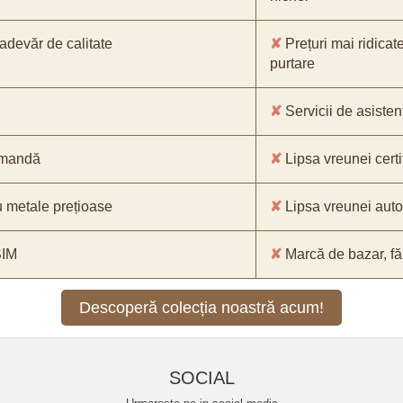
-adevăr de calitate
✘
Prețuri mai ridicat
purtare
✘
Servicii de asistenț
comandă
✘
Lipsa vreunei certif
 metale prețioase
✘
Lipsa vreunei aut
SIM
✘
Marcă de bazar, făr
Descoperă colecția noastră acum!
SOCIAL