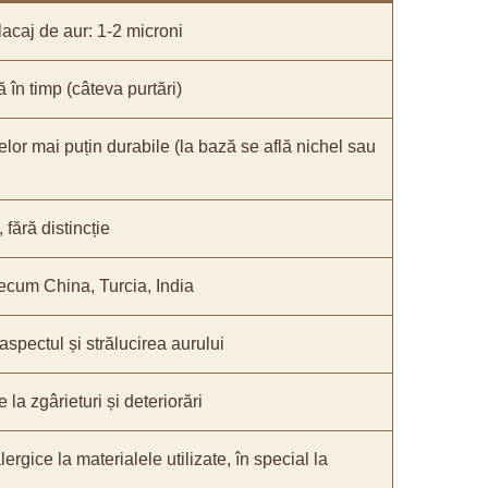
acaj de aur: 1-2 microni
ă în timp (câteva purtări)
elor mai puțin durabile (la bază se află nichel sau
fără distincție
recum China, Turcia, India
 aspectul și strălucirea aurului
 la zgârieturi și deteriorări
lergice la materialele utilizate, în special la