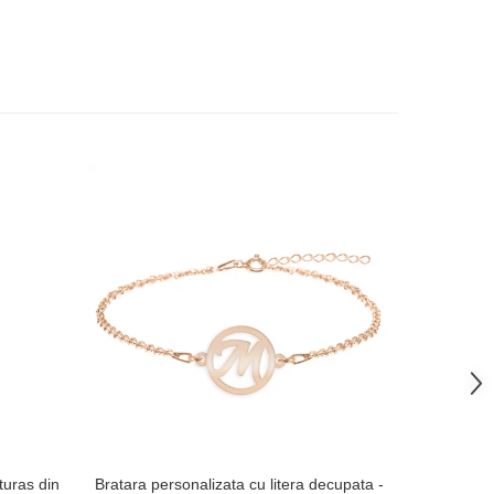
-38%
uturas din
Bratara personalizata cu litera decupata -
Breloc tra