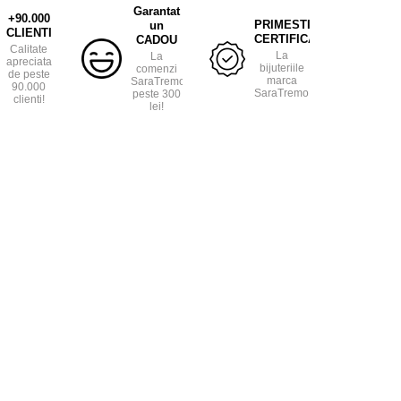
Garantat
+90.000
PRIMESTI
un
CLIENTI
CERTIFICAT
CADOU
Calitate
La
La
apreciata
bijuteriile
comenzi
de peste
marca
SaraTremo
90.000
SaraTremo.
peste 300
clienti!
lei!