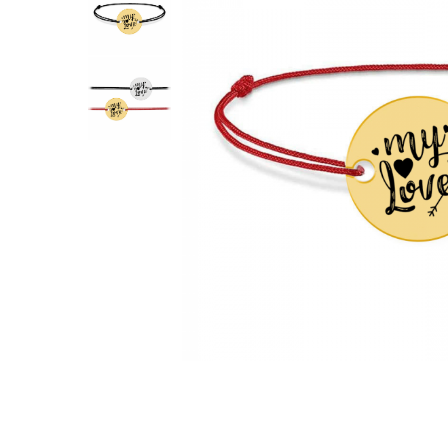
Verighete
Bijuterii pentru barbati
Inele
Lanturi
Bratari
Talismane
Verighete
Bijuterii din argint placate cu aur
24K
Distribuie
pe
Facebook