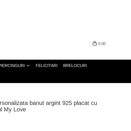
0,00
PIERCINGURI
FELICITARI
BRELOCURI
rsonalizata banut argint 925 placat cu
ul My Love