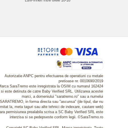
Luni-Vineri între orele 10-18
Autorizatie ANPC pentru efectuarea de operatiuni cu metale
pretioase nr. 0010690/2019
Marca SaraTremo este inregistrata la OSIM cu numarul 162424
si este detinuta de catre Baby Verified SRL. Utilizarea acestei
marci, a domeniului "saratremo.ro" sau a numelui
SARATREMO, in forma directa sau "ascunsa" (de tipul, dar nu
imitat la, meta taguri sau alte tehnici de indexare, cautare web)
fara permisiunea prealabila scrisa a SC Baby Verified SRL este
interzisa si se pedepseste conform legii. ©SaraTremo.ro
Copyright SC Baby Verified SRL. Marca inregistrata. Toate