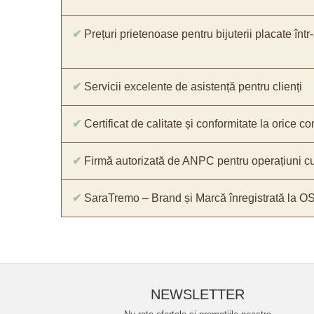
✔
Prețuri prietenoase pentru bijuterii placate într
✔
Servicii excelente de asistență pentru clienți
✔
Certificat de calitate și conformitate la orice 
✔
Firmă autorizată de ANPC pentru operațiuni cu
✔
SaraTremo – Brand și Marcă înregistrată la O
NEWSLETTER