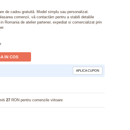
lare de cadou gratuită. Model simplu sau personalizat.
lasarea comenzii, vă contactăm pentru a stabili detaliile
t in Romania de atelier partener, expediat si comercializat prin
er.
e
A IN COS
APLICA CUPON
miti
27
RON pentru comenzile viitoare