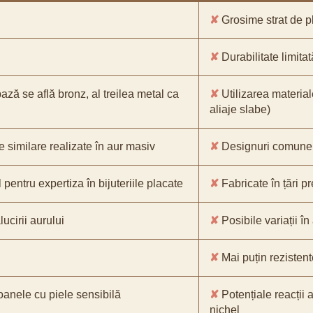
✘
Grosime strat de pl
✘
Durabilitate limitat
bază se află bronz, al treilea metal ca
✘
Utilizarea material
aliaje slabe)
e similare realizate în aur masiv
✘
Designuri comune, 
pentru expertiza în bijuteriile placate
✘
Fabricate în țări p
ucirii aurului
✘
Posibile variații în
✘
Mai puțin rezistente
oanele cu piele sensibilă
✘
Potențiale reacții a
nichel