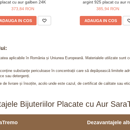
placat cu aur galben 24K
argint 925 placat cu aur r
373,84 RON
385,94 RON
ADAUGA IN COS
ADAUGA IN COS
ui:
itatea aplicabile în România și Uniunea Europeană. Materialele utilizate sunt c
nu conține substanțe periculoase în concentrații care să depășească limitele 
ce sau detergenți.
 de livrare și însoțite, acolo unde este cazul, de certificat de calitate sau eti
ajele Bijuteriilor Placate cu Aur Sar
araTremo
Dezavantajele alto