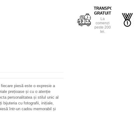
TRANSPORT
GRATUIT
La
comenzi
peste 200
lei.
 fiecare piesă este o expresie a
riale prețioase și cu o atenție
ecta personalitatea și stilul unic al
bijuteria cu fotografii, inițiale,
iesă într-un cadou memorabil și