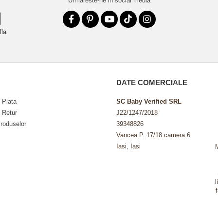
Urmareste-ne in social media
fla
DATE COMERCIALE
 Plata
SC Baby Verified SRL
e Retur
J22/1247/2018
roduselor
39348826
Vancea P. 17/18 camera 6
Iasi, Iasi
l