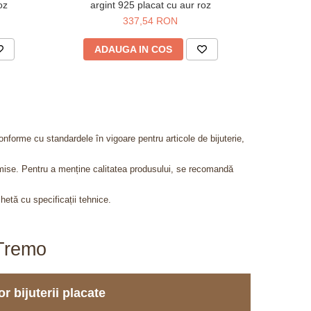
oz
argint 925 placat cu aur roz
metalic
337,54 RON
4
ADAUGA IN COS
AD
onforme cu standardele în vigoare pentru articole de bijuterie,
admise. Pentru a menține calitatea produsului, se recomandă
chetă cu specificații tehnice.
aTremo
r bijuterii placate