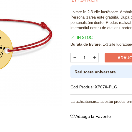
277,04 RON
Livrare în 2-3 zile lucrătoare. Amba
Personalizarea este gratuită. După p
personalizării dorite. Produs realiza
intermediul nostru de atelierul parten
IN STOC
Durata de livrare:
1-3 zile lucratoar
ADAUG
Reducere aniversara
Cod Produs:
XP070-PLG
La achizitionarea acestui produs pri
Adauga la Favorite