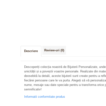
Review-uri
(0)
Descriere
Descoperiți colecția noastră de Bijuterii Personalizate, unde
unicității și a poveștii voastre personale. Realizate din mate
deosebită la detalii, aceste bijuterii sunt create pentru a refl
fiecărei persoane care le va purta. Alegeți să vă personalizați 
nume, mesaje sau date speciale pentru a transforma orice p
semnificativ!
Informatii conformitate produs