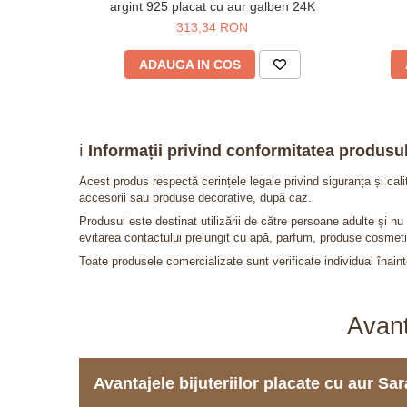
argint 925 placat cu aur galben 24K
313,34 RON
ADAUGA IN COS
ℹ️
Informații privind conformitatea produsul
Acest produs respectă cerințele legale privind siguranța și cal
accesorii sau produse decorative, după caz.
Produsul este destinat utilizării de către persoane adulte și 
evitarea contactului prelungit cu apă, parfum, produse cosmeti
Toate produsele comercializate sunt verificate individual înainte
Avant
Avantajele bijuteriilor placate cu aur S