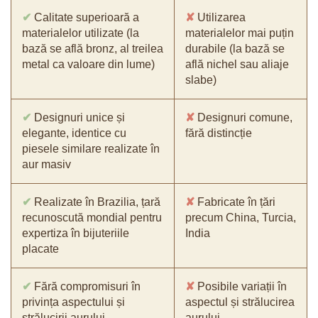
✔
Calitate superioară a
✘
Utilizarea
materialelor utilizate (la
materialelor mai puțin
bază se află bronz, al treilea
durabile (la bază se
metal ca valoare din lume)
află nichel sau aliaje
slabe)
✔
Designuri unice și
✘
Designuri comune,
elegante, identice cu
fără distincție
piesele similare realizate în
aur masiv
✔
Realizate în Brazilia, țară
✘
Fabricate în țări
recunoscută mondial pentru
precum China, Turcia,
expertiza în bijuteriile
India
placate
✔
Fără compromisuri în
✘
Posibile variații în
privința aspectului și
aspectul și strălucirea
strălucirii aurului
aurului