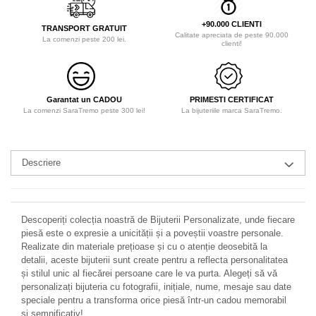
+90.000 CLIENTI
TRANSPORT GRATUIT
Calitate apreciata de peste 90.000
La comenzi peste 200 lei.
clienti!
Garantat un CADOU
PRIMESTI CERTIFICAT
La comenzi SaraTremo peste 300 lei!
La bijuteriile marca SaraTremo.
Descriere
Descoperiți colecția noastră de Bijuterii Personalizate, unde fiecare
piesă este o expresie a unicității și a poveștii voastre personale.
Realizate din materiale prețioase și cu o atenție deosebită la
detalii, aceste bijuterii sunt create pentru a reflecta personalitatea
și stilul unic al fiecărei persoane care le va purta. Alegeți să vă
personalizați bijuteria cu fotografii, inițiale, nume, mesaje sau date
speciale pentru a transforma orice piesă într-un cadou memorabil
și semnificativ!