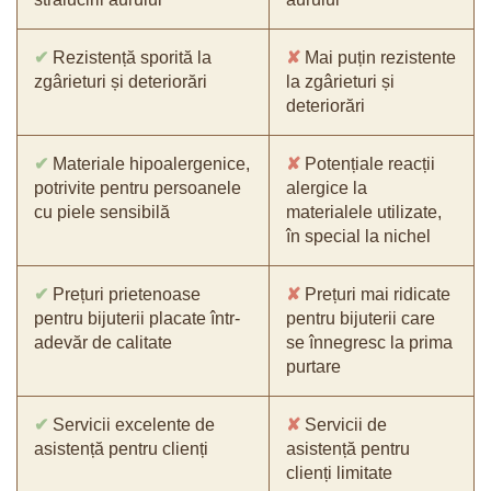
✔
Rezistență sporită la
✘
Mai puțin rezistente
zgârieturi și deteriorări
la zgârieturi și
deteriorări
✔
Materiale hipoalergenice,
✘
Potențiale reacții
potrivite pentru persoanele
alergice la
cu piele sensibilă
materialele utilizate,
în special la nichel
✔
Prețuri prietenoase
✘
Prețuri mai ridicate
pentru bijuterii placate într-
pentru bijuterii care
adevăr de calitate
se înnegresc la prima
purtare
✔
Servicii excelente de
✘
Servicii de
asistență pentru clienți
asistență pentru
clienți limitate