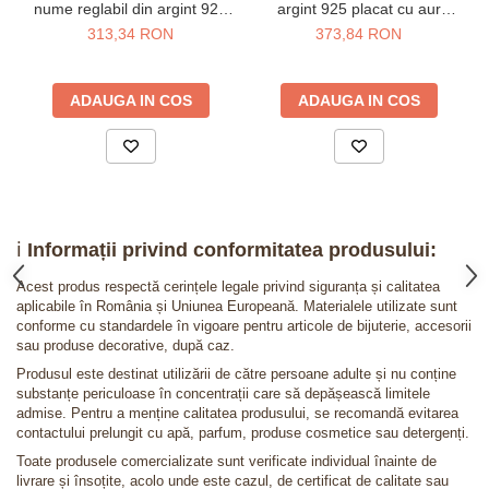
nume reglabil din argint 925
argint 925 placat cu aur
placat cu aur galben 24K
galben 24K
313,34 RON
373,84 RON
ADAUGA IN COS
ADAUGA IN COS
ℹ️
Informații privind conformitatea produsului:
Acest produs respectă cerințele legale privind siguranța și calitatea
aplicabile în România și Uniunea Europeană. Materialele utilizate sunt
conforme cu standardele în vigoare pentru articole de bijuterie, accesorii
sau produse decorative, după caz.
Produsul este destinat utilizării de către persoane adulte și nu conține
substanțe periculoase în concentrații care să depășească limitele
admise. Pentru a menține calitatea produsului, se recomandă evitarea
contactului prelungit cu apă, parfum, produse cosmetice sau detergenți.
Toate produsele comercializate sunt verificate individual înainte de
livrare și însoțite, acolo unde este cazul, de certificat de calitate sau