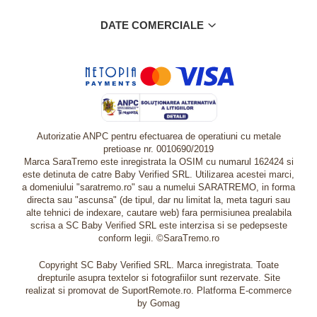
DATE COMERCIALE
Autorizatie ANPC pentru efectuarea de operatiuni cu metale
pretioase nr. 0010690/2019
Marca SaraTremo este inregistrata la OSIM cu numarul 162424 si
este detinuta de catre Baby Verified SRL. Utilizarea acestei marci,
a domeniului "saratremo.ro" sau a numelui SARATREMO, in forma
directa sau "ascunsa" (de tipul, dar nu limitat la, meta taguri sau
alte tehnici de indexare, cautare web) fara permisiunea prealabila
scrisa a SC Baby Verified SRL este interzisa si se pedepseste
conform legii. ©SaraTremo.ro
Copyright SC Baby Verified SRL. Marca inregistrata. Toate
drepturile asupra textelor si fotografiilor sunt rezervate. Site
realizat si promovat de SuportRemote.ro.
Platforma E-commerce
by Gomag