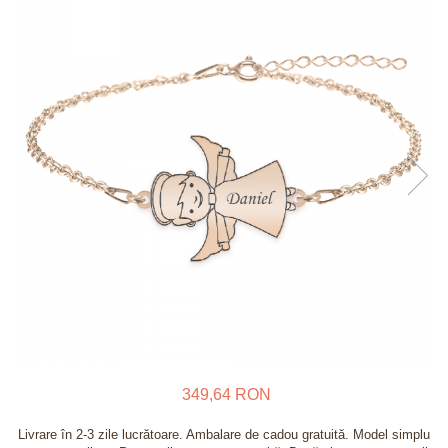
Verighete
Bijuterii pentru barbati
Inele
Lanturi
Bratari
Talismane
Verighete
Bijuterii din argint placate cu aur
24K
349,64 RON
Livrare în 2-3 zile lucrătoare. Ambalare de cadou gratuită. Model simplu