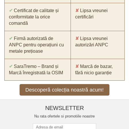
✔
Certificat de calitate și
✘
Lipsa vreunei
conformitate la orice
certificări
comandă
✔
Firmă autorizată de
✘
Lipsa vreunei
ANPC pentru operațiuni cu
autorizări ANPC
metale prețioase
✔
SaraTremo – Brand și
✘
Marcă de bazar,
Marcă înregistrată la OSIM
fără nicio garanție
Descoperă colecția noastră acum!
NEWSLETTER
Nu rata ofertele si promotiile noastre