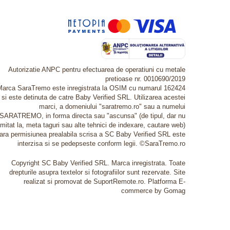
Autorizatie ANPC pentru efectuarea de operatiuni cu metale
pretioase nr. 0010690/2019
Marca SaraTremo este inregistrata la OSIM cu numarul 162424
si este detinuta de catre Baby Verified SRL. Utilizarea acestei
marci, a domeniului "saratremo.ro" sau a numelui
SARATREMO, in forma directa sau "ascunsa" (de tipul, dar nu
imitat la, meta taguri sau alte tehnici de indexare, cautare web)
fara permisiunea prealabila scrisa a SC Baby Verified SRL este
interzisa si se pedepseste conform legii. ©SaraTremo.ro
Copyright SC Baby Verified SRL. Marca inregistrata. Toate
drepturile asupra textelor si fotografiilor sunt rezervate. Site
realizat si promovat de SuportRemote.ro.
Platforma E-
commerce by Gomag