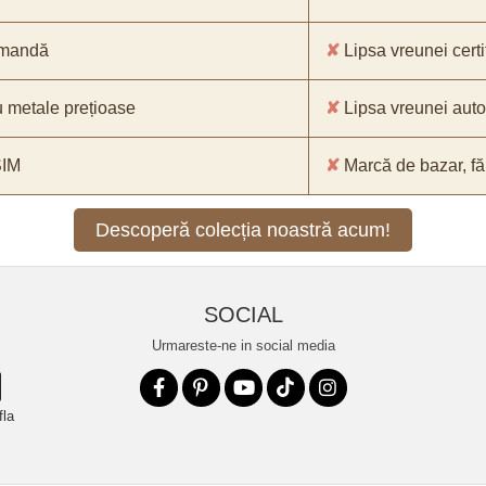
comandă
✘
Lipsa vreunei certif
 metale prețioase
✘
Lipsa vreunei aut
SIM
✘
Marcă de bazar, făr
Descoperă colecția noastră acum!
SOCIAL
Urmareste-ne in social media
fla