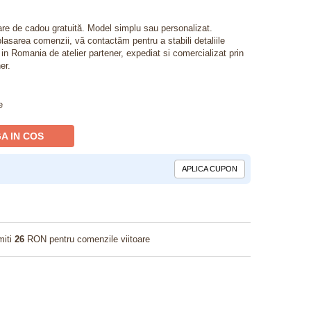
lare de cadou gratuită. Model simplu sau personalizat.
lasarea comenzii, vă contactăm pentru a stabili detaliile
t in Romania de atelier partener, expediat si comercializat prin
er.
e
A IN COS
APLICA CUPON
miti
26
RON pentru comenzile viitoare