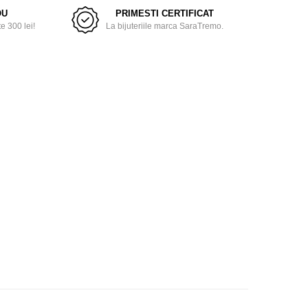
OU
PRIMESTI CERTIFICAT
 300 lei!
La bijuteriile marca SaraTremo.