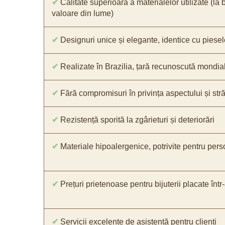
✔
Calitate superioară a materialelor utilizate (la 
valoare din lume)
✔
Designuri unice și elegante, identice cu piesel
✔
Realizate în Brazilia, țară recunoscută mondial 
✔
Fără compromisuri în privința aspectului și străl
✔
Rezistență sporită la zgârieturi și deteriorări
✔
Materiale hipoalergenice, potrivite pentru pers
✔
Prețuri prietenoase pentru bijuterii placate într
✔
Servicii excelente de asistență pentru clienți