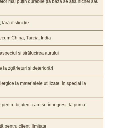
elor mai puțin durabile (la bază se află nichel sau
fără distincție
recum China, Turcia, India
 aspectul și strălucirea aurului
 la zgârieturi și deteriorări
lergice la materialele utilizate, în special la
e pentru bijuterii care se înnegresc la prima
ă pentru clienți limitate