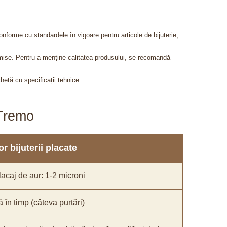
onforme cu standardele în vigoare pentru articole de bijuterie,
admise. Pentru a menține calitatea produsului, se recomandă
chetă cu specificații tehnice.
aTremo
r bijuterii placate
acaj de aur: 1-2 microni
ă în timp (câteva purtări)