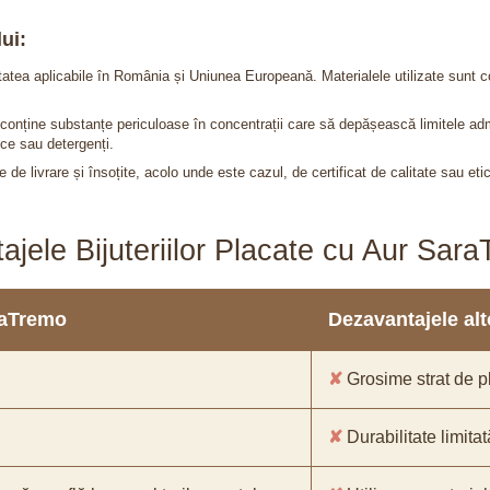
ui:
itatea aplicabile în România și Uniunea Europeană. Materialele utilizate sunt c
nu conține substanțe periculoase în concentrații care să depășească limitele 
ce sau detergenți.
 de livrare și însoțite, acolo unde este cazul, de certificat de calitate sau eti
ajele Bijuteriilor Placate cu Aur Sar
araTremo
Dezavantajele alto
✘
Grosime strat de pl
✘
Durabilitate limitat