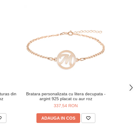
-38%
uturas din
Bratara personalizata cu litera decupata -
Breloc tra
oz
argint 925 placat cu aur roz
metalic
337,54 RON
4
ADAUGA IN COS
AD