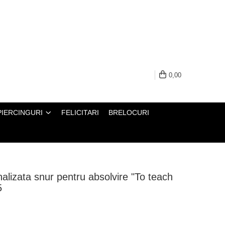
0,00
PIERCINGURI
FELICITARI
BRELOCURI
alizata snur pentru absolvire "To teach
5