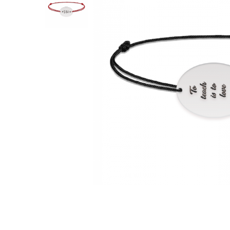
Verighete
Bijuterii pentru barbati
Inele
Lanturi
Bratari
Talismane
Verighete
Bijuterii din argint placate cu aur
24K
Distribuie
pe
Facebook