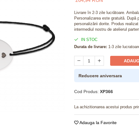
264,94 RON
Livrare în 2-3 zile lucrătoare. Amba
Personalizarea este gratuită. După p
personalizării dorite. Produs realiza
intermediul nostru de atelierul parten
IN STOC
Durata de livrare:
1-3 zile lucratoar
ADAUG
Reducere aniversara
Cod Produs:
XP366
La achizitionarea acestui produs pri
Adauga la Favorite