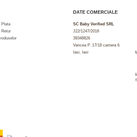
DATE COMERCIALE
 Plata
SC Baby Verified SRL
e Retur
J22/1247/2018
roduselor
39348826
Vancea P. 17/18 camera 6
Iasi, Iasi
l