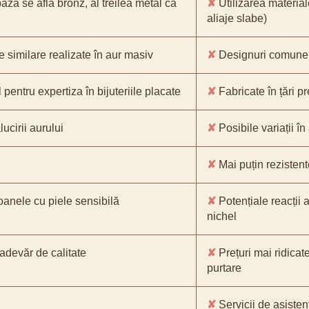
bază se află bronz, al treilea metal ca
✘
Utilizarea material
aliaje slabe)
e similare realizate în aur masiv
✘
Designuri comune, 
pentru expertiza în bijuteriile placate
✘
Fabricate în țări p
ucirii aurului
✘
Posibile variații în
✘
Mai puțin rezistente
oanele cu piele sensibilă
✘
Potențiale reacții a
nichel
-adevăr de calitate
✘
Prețuri mai ridicat
purtare
✘
Servicii de asistenț