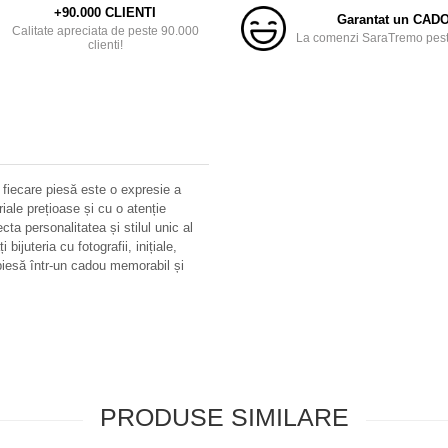
+90.000 CLIENTI
Garantat un CAD
Calitate apreciata de peste 90.000
La comenzi SaraTremo peste
clienti!
 fiecare piesă este o expresie a
riale prețioase și cu o atenție
ecta personalitatea și stilul unic al
bijuteria cu fotografii, inițiale,
iesă într-un cadou memorabil și
PRODUSE SIMILARE