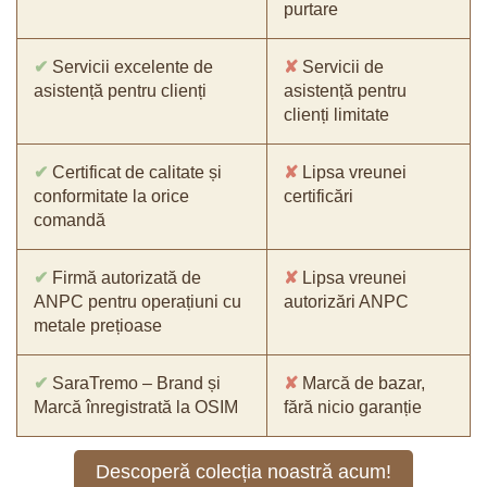
purtare
✔
Servicii excelente de
✘
Servicii de
asistență pentru clienți
asistență pentru
clienți limitate
✔
Certificat de calitate și
✘
Lipsa vreunei
conformitate la orice
certificări
comandă
✔
Firmă autorizată de
✘
Lipsa vreunei
ANPC pentru operațiuni cu
autorizări ANPC
metale prețioase
✔
SaraTremo – Brand și
✘
Marcă de bazar,
Marcă înregistrată la OSIM
fără nicio garanție
Descoperă colecția noastră acum!