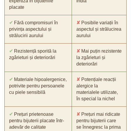
expertiza în bijuteriile
India
placate
✔
Fără compromisuri în
✘
Posibile variații în
privința aspectului și
aspectul și strălucirea
strălucirii aurului
aurului
✔
Rezistență sporită la
✘
Mai puțin rezistente
zgârieturi și deteriorări
la zgârieturi și
deteriorări
✔
Materiale hipoalergenice,
✘
Potențiale reacții
potrivite pentru persoanele
alergice la
cu piele sensibilă
materialele utilizate,
în special la nichel
✔
Prețuri prietenoase
✘
Prețuri mai ridicate
pentru bijuterii placate într-
pentru bijuterii care
adevăr de calitate
se înnegresc la prima