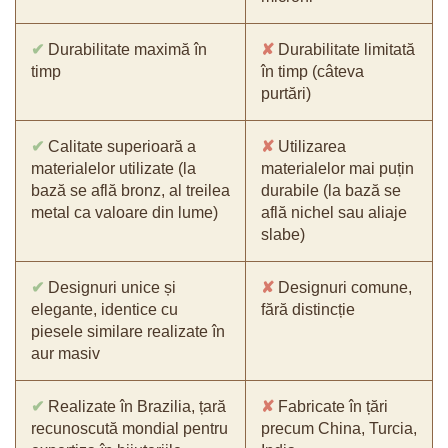
✔
Durabilitate maximă în
✘
Durabilitate limitată
timp
în timp (câteva
purtări)
✔
Calitate superioară a
✘
Utilizarea
materialelor utilizate (la
materialelor mai puțin
bază se află bronz, al treilea
durabile (la bază se
metal ca valoare din lume)
află nichel sau aliaje
slabe)
✔
Designuri unice și
✘
Designuri comune,
elegante, identice cu
fără distincție
piesele similare realizate în
aur masiv
✔
Realizate în Brazilia, țară
✘
Fabricate în țări
recunoscută mondial pentru
precum China, Turcia,