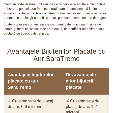
Produsul este destinat utilizării de către persoane adulte și nu conține
substanțe periculoase în concentrații care să depășească limitele
admise. Pentru a menține calitatea produsului, se recomandă evitarea
contactului prelungit cu apă, parfum, produse cosmetice sau detergenți.
Toate produsele comercializate sunt verificate individual înainte de
livrare și însoțite, acolo unde este cazul, de certificat de calitate sau
etichetă cu specificații tehnice.
Avantajele Bijuteriilor Placate cu
Aur SaraTremo
Avantajele bijuteriilor
Dezavantajele
placate cu aur
altor bijuterii
SaraTremo
placate
✔
Grosime strat de placaj
✘
Grosime strat de
de aur: 6-8 microni
placaj de aur: 1-2
microni