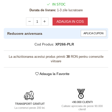
IN STOC
Durata de livrare:
1-3 zile lucratoare
ADAUGA IN COS
Reducere aniversara
APLICA CUPON
Cod Produs:
XP266-PLR
La achizitionarea acestui produs primiti
38
RON pentru comenzile
viitoare
Adauga la Favorite
+90.000 CLIENTI
TRANSPORT GRATUIT
Calitate apreciata de peste 90.000
La comenzi peste 200 lei.
clienti!