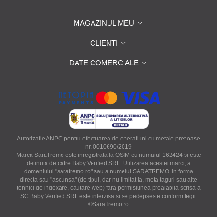
MAGAZINUL MEU
CLIENTI
DATE COMERCIALE
Autorizatie ANPC pentru efectuarea de operatiuni cu metale pretioase
nr. 0010690/2019
Marca SaraTremo este inregistrata la OSIM cu numarul 162424 si este
detinuta de catre Baby Verified SRL. Utilizarea acestei marci, a
domeniului "saratremo.ro" sau a numelui SARATREMO, in forma
directa sau "ascunsa" (de tipul, dar nu limitat la, meta taguri sau alte
tehnici de indexare, cautare web) fara permisiunea prealabila scrisa a
SC Baby Verified SRL este interzisa si se pedepseste conform legii.
©SaraTremo.ro