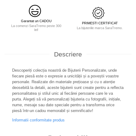
Garantat un CADOU
PRIMESTI CERTIFICAT
La comenzi SaraTremo peste 300
La bijuteriile marca SaraTremo.
lei!
Descriere
Descoperiți colecția noastră de Bijuterii Personalizate, unde
fiecare piesă este o expresie a unicității și a poveștii voastre
personale. Realizate din materiale prețioase și cu o atenție
deosebită la detalii, aceste bijuterii sunt create pentru a reflecta
personalitatea și stilul unic al fiecărei persoane care le va
purta. Alegeți să vă personalizați bijuteria cu fotografii, inițiale,
nume, mesaje sau date speciale pentru a transforma orice
piesă într-un cadou memorabil și semnificativ!
Informatii conformitate produs