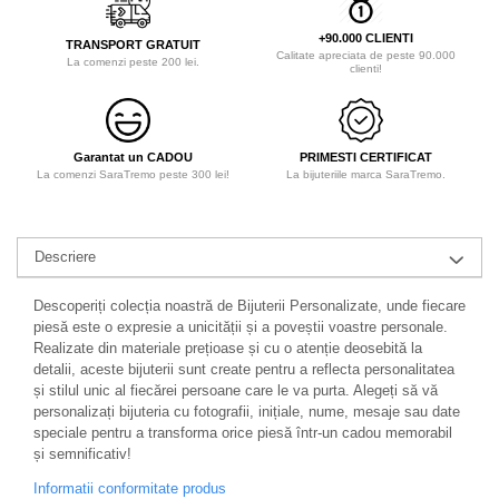
+90.000 CLIENTI
TRANSPORT GRATUIT
Calitate apreciata de peste 90.000
La comenzi peste 200 lei.
clienti!
Garantat un CADOU
PRIMESTI CERTIFICAT
La comenzi SaraTremo peste 300 lei!
La bijuteriile marca SaraTremo.
Descriere
Descoperiți colecția noastră de Bijuterii Personalizate, unde fiecare
piesă este o expresie a unicității și a poveștii voastre personale.
Realizate din materiale prețioase și cu o atenție deosebită la
detalii, aceste bijuterii sunt create pentru a reflecta personalitatea
și stilul unic al fiecărei persoane care le va purta. Alegeți să vă
personalizați bijuteria cu fotografii, inițiale, nume, mesaje sau date
speciale pentru a transforma orice piesă într-un cadou memorabil
și semnificativ!
Informatii conformitate produs