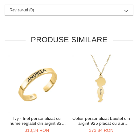
Review-uri
(0)
PRODUSE SIMILARE
Ivy - Inel personalizat cu
Colier personalizat baietel din
nume reglabil din argint 925
argint 925 placat cu aur
placat cu aur galben 24K
galben 24K
313,34 RON
373,84 RON