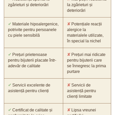
zgârieturi și deteriorări
la zgârieturi și
deteriorări
✔
Materiale hipoalergenice,
✘
Potențiale reacții
potrivite pentru persoanele
alergice la
cu piele sensibilă
materialele utilizate,
în special la nichel
✔
Prețuri prietenoase
✘
Prețuri mai ridicate
pentru bijuterii placate într-
pentru bijuterii care
adevăr de calitate
se înnegresc la prima
purtare
✔
Servicii excelente de
✘
Servicii de
asistență pentru clienți
asistență pentru
clienți limitate
✔
Certificat de calitate și
✘
Lipsa vreunei