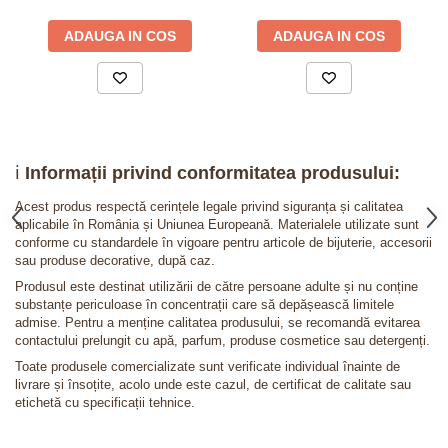
ADAUGA IN COS
ADAUGA IN COS
ℹ️
Informații privind conformitatea produsului:
Acest produs respectă cerințele legale privind siguranța și calitatea
aplicabile în România și Uniunea Europeană. Materialele utilizate sunt
conforme cu standardele în vigoare pentru articole de bijuterie, accesorii
sau produse decorative, după caz.
Produsul este destinat utilizării de către persoane adulte și nu conține
substanțe periculoase în concentrații care să depășească limitele
admise. Pentru a menține calitatea produsului, se recomandă evitarea
contactului prelungit cu apă, parfum, produse cosmetice sau detergenți.
Toate produsele comercializate sunt verificate individual înainte de
livrare și însoțite, acolo unde este cazul, de certificat de calitate sau
etichetă cu specificații tehnice.