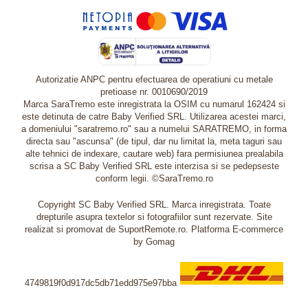
Autorizatie ANPC pentru efectuarea de operatiuni cu metale
pretioase nr. 0010690/2019
Marca SaraTremo este inregistrata la OSIM cu numarul 162424 si
este detinuta de catre Baby Verified SRL. Utilizarea acestei marci,
a domeniului "saratremo.ro" sau a numelui SARATREMO, in forma
directa sau "ascunsa" (de tipul, dar nu limitat la, meta taguri sau
alte tehnici de indexare, cautare web) fara permisiunea prealabila
scrisa a SC Baby Verified SRL este interzisa si se pedepseste
conform legii. ©SaraTremo.ro
Copyright SC Baby Verified SRL. Marca inregistrata. Toate
drepturile asupra textelor si fotografiilor sunt rezervate. Site
realizat si promovat de SuportRemote.ro.
Platforma E-commerce
by Gomag
4749819f0d917dc5db71edd975e97bba
Livrare oriunde in Europa in 2 zile prin DHL Express