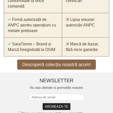
conformitate la orice
certificări
comandă
✔
Firmă autorizată de
✘
Lipsa vreunei
ANPC pentru operațiuni cu
autorizări ANPC
metale prețioase
✔
SaraTremo – Brand și
✘
Marcă de bazar,
Marcă înregistrată la OSIM
fără nicio garanție
Descoperă colecția noastră acum!
NEWSLETTER
Nu rata ofertele si promotiile noastre