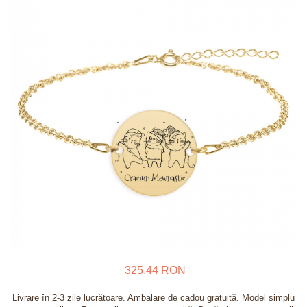
Verighete
Bijuterii pentru barbati
Inele
Lanturi
Bratari
Talismane
Verighete
Bijuterii din argint placate cu aur
24K
325,44 RON
Livrare în 2-3 zile lucrătoare. Ambalare de cadou gratuită. Model simplu