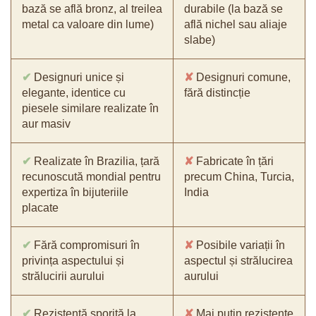
bază se află bronz, al treilea
durabile (la bază se
metal ca valoare din lume)
află nichel sau aliaje
slabe)
✔
Designuri unice și
✘
Designuri comune,
elegante, identice cu
fără distincție
piesele similare realizate în
aur masiv
✔
Realizate în Brazilia, țară
✘
Fabricate în țări
recunoscută mondial pentru
precum China, Turcia,
expertiza în bijuteriile
India
placate
✔
Fără compromisuri în
✘
Posibile variații în
privința aspectului și
aspectul și strălucirea
strălucirii aurului
aurului
✔
Rezistență sporită la
✘
Mai puțin rezistente