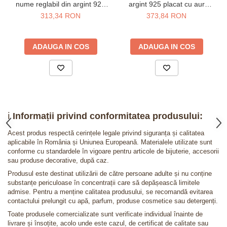
nume reglabil din argint 925
argint 925 placat cu aur
placat cu aur galben 24K
galben 24K
313,34 RON
373,84 RON
ADAUGA IN COS
ADAUGA IN COS
ℹ️
Informații privind conformitatea produsului:
Acest produs respectă cerințele legale privind siguranța și calitatea
aplicabile în România și Uniunea Europeană. Materialele utilizate sunt
conforme cu standardele în vigoare pentru articole de bijuterie, accesorii
sau produse decorative, după caz.
Produsul este destinat utilizării de către persoane adulte și nu conține
substanțe periculoase în concentrații care să depășească limitele
admise. Pentru a menține calitatea produsului, se recomandă evitarea
contactului prelungit cu apă, parfum, produse cosmetice sau detergenți.
Toate produsele comercializate sunt verificate individual înainte de
livrare și însoțite, acolo unde este cazul, de certificat de calitate sau