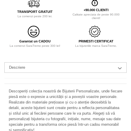
+90.000 CLIENTI
TRANSPORT GRATUIT
Calitate apreciata de peste 90.000
La comenzi peste 200 lei.
clienti!
Garantat un CADOU
PRIMESTI CERTIFICAT
La comenzi SaraTremo peste 300 lei!
La bijuteriile marca SaraTremo.
Descriere
Descoperiți colecția noastră de Bijuterii Personalizate, unde fiecare
piesă este o expresie a unicității și a poveștii voastre personale.
Realizate din materiale prețioase și cu o atenție deosebită la
detalii, aceste bijuterii sunt create pentru a reflecta personalitatea
și stilul unic al fiecărei persoane care le va purta. Alegeți să vă
personalizați bijuteria cu fotografii, inițiale, nume, mesaje sau date
speciale pentru a transforma orice piesă într-un cadou memorabil
și semnificativ!