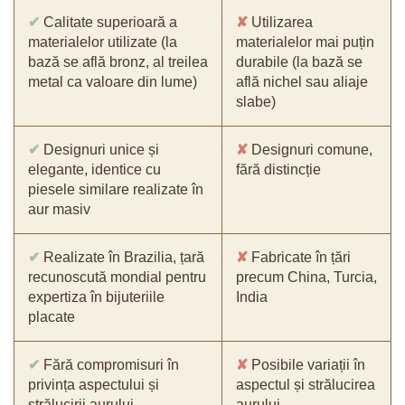
✔
Calitate superioară a
✘
Utilizarea
materialelor utilizate (la
materialelor mai puțin
bază se află bronz, al treilea
durabile (la bază se
metal ca valoare din lume)
află nichel sau aliaje
slabe)
✔
Designuri unice și
✘
Designuri comune,
elegante, identice cu
fără distincție
piesele similare realizate în
aur masiv
✔
Realizate în Brazilia, țară
✘
Fabricate în țări
recunoscută mondial pentru
precum China, Turcia,
expertiza în bijuteriile
India
placate
✔
Fără compromisuri în
✘
Posibile variații în
privința aspectului și
aspectul și strălucirea
strălucirii aurului
aurului