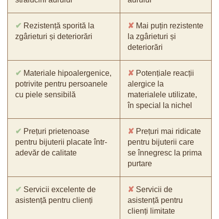
✔
Rezistență sporită la
✘
Mai puțin rezistente
zgârieturi și deteriorări
la zgârieturi și
deteriorări
✔
Materiale hipoalergenice,
✘
Potențiale reacții
potrivite pentru persoanele
alergice la
cu piele sensibilă
materialele utilizate,
în special la nichel
✔
Prețuri prietenoase
✘
Prețuri mai ridicate
pentru bijuterii placate într-
pentru bijuterii care
adevăr de calitate
se înnegresc la prima
purtare
✔
Servicii excelente de
✘
Servicii de
asistență pentru clienți
asistență pentru
clienți limitate