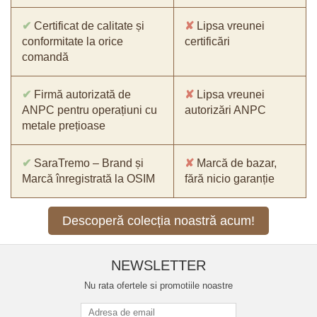
✔
Certificat de calitate și
✘
Lipsa vreunei
conformitate la orice
certificări
comandă
✔
Firmă autorizată de
✘
Lipsa vreunei
ANPC pentru operațiuni cu
autorizări ANPC
metale prețioase
✔
SaraTremo – Brand și
✘
Marcă de bazar,
Marcă înregistrată la OSIM
fără nicio garanție
Descoperă colecția noastră acum!
NEWSLETTER
Nu rata ofertele si promotiile noastre