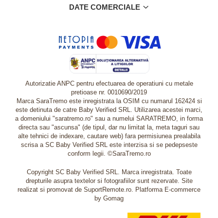
DATE COMERCIALE
Autorizatie ANPC pentru efectuarea de operatiuni cu metale
pretioase nr. 0010690/2019
Marca SaraTremo este inregistrata la OSIM cu numarul 162424 si
este detinuta de catre Baby Verified SRL. Utilizarea acestei marci,
a domeniului "saratremo.ro" sau a numelui SARATREMO, in forma
directa sau "ascunsa" (de tipul, dar nu limitat la, meta taguri sau
alte tehnici de indexare, cautare web) fara permisiunea prealabila
scrisa a SC Baby Verified SRL este interzisa si se pedepseste
conform legii. ©SaraTremo.ro
Copyright SC Baby Verified SRL. Marca inregistrata. Toate
drepturile asupra textelor si fotografiilor sunt rezervate. Site
realizat si promovat de SuportRemote.ro.
Platforma E-commerce
by Gomag