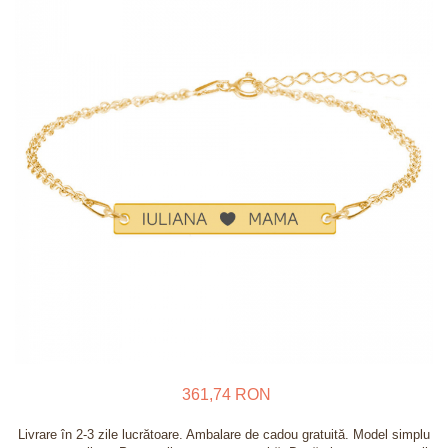
Verighete
Bijuterii pentru barbati
Inele
Lanturi
Bratari
Talismane
Verighete
Bijuterii din argint placate cu aur
24K
361,74 RON
Livrare în 2-3 zile lucrătoare. Ambalare de cadou gratuită. Model simplu